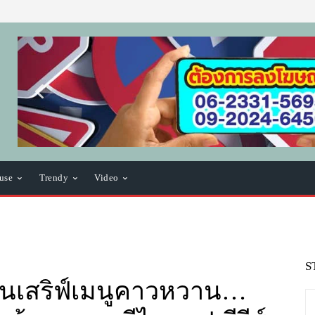
use
Trendy
Video
S
เย็นเสริฟ์เมนูคาวหวาน…