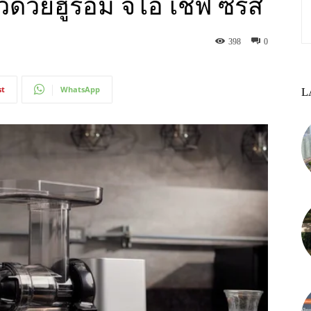
ด้วยฮูรอม จีไอ เชฟ ซีรีส์
398
0
st
WhatsApp
L