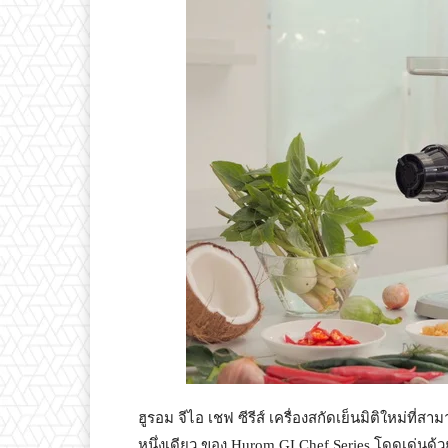
ฮูรอม จีไอ เชฟ ซีรีส์ เครื่องสกัดเย็นมิติใหม่ที่
หนึ่งเดียว ของ Hurom GI Chef Series โดดเด่นด