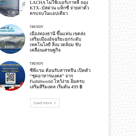
LACHA ไม่ใช้เบอร์เกาหลี จอง
KTX–บัสด่วน แท็กซี่ จ่ายค่าตั๋ว
ครบจบในแอปเดียว
TRENDY
เมืองทองธานี ขึ้นแท่น เขตส่ง
เสริมเมืองอัจฉริยะยกระดับ
เทคโนโลยี สิ่งแวดล้อม ขับ
เคลื่อนเศรษฐกิจ
TRENDY
ซีพีแรม ต้อนรับสารทจีน เปิดตัว
“ชุดอาหารมงคล” จาก
Fudidiworld ไหว้ง่าย อิ่มครบ
เสริมสิริมงคล เริ่มต้น 499 ฿
Load more