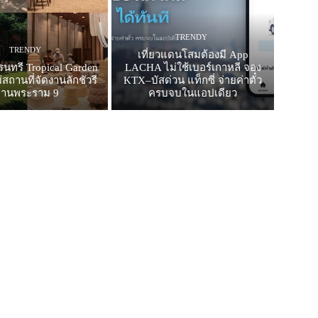
TRENDY
TRENDY
เที่ยวแดนโสมต้องมี App
รนทรี Tropical Garden
LACHA ไม่ใช้เบอร์เกาหลี จอง
สถานที่จัดงานลักชัวรี
KTX–บัสด่วน แท็กซี่ จ่ายค่าตั๋ว
ย่านพระราม 9
ครบจบในแอปเดียว