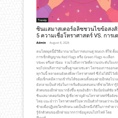
Trendy
ซินแสมาสเตอร์อลิซชวนไขข้อสงสั
5 ความเชื่อโหราศาสตร์ VS. การเ
Admin
-
August 8, 2026
คนโสดยุคนี้มีวิธีมากมายในการสแกนคู่ Match ที่ใช่ ตั้งแ
การเช็กสัญญาณ Red Flags หรือ Green Flags จะเลือก
Vibes หรือค่านิยม รวมไปถึงการวัดที่ความประทับใจแร
พบไปจนถึงการอ่านพื้นฐานดวงชะตา โลกของการออกเดท
ทุกวันนี้ หลายคนยังคงพึ่งพาโหราศาสตร์ ซึ่งไม่ได้มีไว้เพ
เพื่อเช็กเคมีความเข้ากันได้ของคนทั้งสองฝ่ายอีกต่อไป แต
ยังกลายเป็นหัวข้อในการเริ่มต้นบทสนทนาที่ช่วยให้เรารู้จ
ตัวตนของอีกฝ่ายมากยิ่งขึ้น คุณอันธิกา ลิมป์อนันต์ชัย หรือ
ซินแสมาสเตอร์อลิซ ผู้เชี่ยวชาญด้านโหราศาสตร์ชื่อดัง
ไทย แนะนำว่า โหราศาสตร์ไม่ควรเป็นตัวกำหนดว่าจะปั
ซ้ายเพื่อปฏิเสธใครสักคน แต่เป็นอีกหนึ่งวิธีในการทำคว
รู้จักตัวตนของอีกฝ่ายมากกว่าข้อมูลบนโปรไฟล์ โดย
ฟีเจอร์...