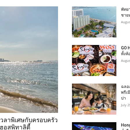
พัทยา
ชายห
Augus
GO H
ทั้งห
Augus
ฉลอง
พรีเม
ปา
July 2
งเวลาพิเศษกับครอบครัว
Hong
อสพิทาลิตี้