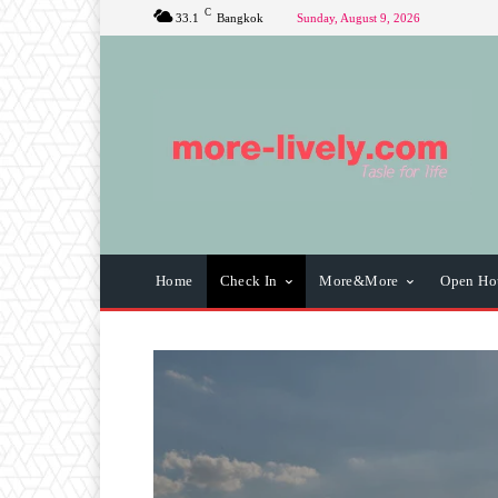
C
33.1
Bangkok
Sunday, August 9, 2026
Home
Check In
More&More
Open Ho