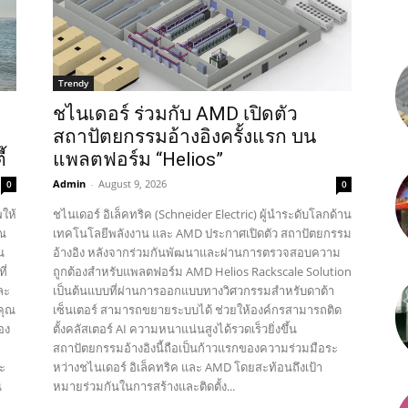
Trendy
ชไนเดอร์ ร่วมกับ AMD เปิดตัว
สถาปัตยกรรมอ้างอิงครั้งแรก บน
้
แพลตฟอร์ม “Helios”
Admin
-
August 9, 2026
0
0
พให้
ชไนเดอร์ อิเล็คทริค (Schneider Electric) ผู้นำระดับโลกด้าน
ุณ
เทคโนโลยีพลังงาน และ AMD ประกาศเปิดตัว สถาปัตยกรรม
น
อ้างอิง หลังจากร่วมกันพัฒนาและผ่านการตรวจสอบความ
ี่
ถูกต้องสำหรับแพลตฟอร์ม AMD Helios Rackscale Solution
ละ
เป็นต้นแบบที่ผ่านการออกแบบทางวิศวกรรมสำหรับดาต้า
คุณ
เซ็นเตอร์ สามารถขยายระบบได้ ช่วยให้องค์กรสามารถติด
อง
ตั้งคลัสเตอร์ AI ความหนาแน่นสูงได้รวดเร็วยิ่งขึ้น
สถาปัตยกรรมอ้างอิงนี้ถือเป็นก้าวแรกของความร่วมมือระ
ะ
หว่างชไนเดอร์ อิเล็คทริค และ AMD โดยสะท้อนถึงเป้า
น
หมายร่วมกันในการสร้างและติดตั้ง...