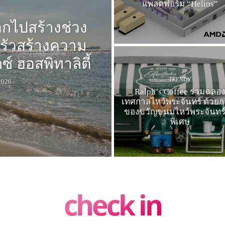
แพลตฟอร์ม “Helios”
ออกไปสร้างช่วง
รัวสร้างความ
์ ฮอสพิทาลิตี้
TRENDY
2026
Ralph’s Coffee ร่วมฉลอ
เทศกาลไหว้พระจันทร์ ด้วยก
ของขวัญขนมไหว้พระจันทร์
พิเศษ
check in