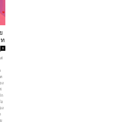
ย
ดท
0
ต่
ก
ียง
่
ัก
ของ
ด
าม