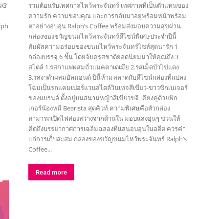
NG’
ร่วมต้อนรับเทศกาลไหว้พระจันทร์ เทศกาลที่เป็นตัวแทนของ
ความรัก ความขอบคุณ และการกลับมาอยู่พร้อมหน้าพร้อม
ตาอย่างอบอุ่น Ralph’s Coffee พร้อมส่งมอบความสุขผ่าน
กล่องของขวัญขนมไหว้พระจันทร์ดีไซน์พิเศษประจำปีนี้
สัมผัสความอร่อยของขนมไหว้พระจันทร์ไซส์สุดน่ารัก 1
กล่องบรรจุ 6 ชิ้น โดยจับคู่รสชาติยอดนิยมมาให้คุณถึง 3
สไตล์ 1.รสกาแฟผสมถั่วแมคคาเดเมีย 2.รสเม็ดบัวไข่แดง
3.รสงาดำผสมอัลมอนด์ ปีนี้ห้ามพลาดกับดีไซน์กล่องที่แปลง
โฉมเป็นรถแคมเปอร์แวนสไตล์วินเทจสีเขียว-ขาวซิกเนเจอร์
ของแบรนด์ ตั้งอยู่บนสนามหญ้าสีเขียวขจี เคียงคู่ด้วยฟิก
เกอร์น้องหมี Bearista สุดคิวท์ ความพิเศษคือตัวกล่อง
สามารถเปิดไฟส่องสว่างจากด้านใน มอบแสงอุ่นๆ ชวนให้
คิดถึงบรรยากาศการเฉลิมฉลองที่แสนอบอุ่นในอดีต ควรค่า
แก่การเก็บสะสม กล่องของขวัญขนมไหว้พระจันทร์ Ralph’s
Coffee...
Read more