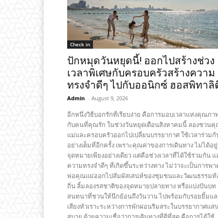
Check in
ปักหมุดวันหยุดนี้! ออกไปสร้างช่วง
เวลาพิเศษกับครอบครัวสร้างความ
ทรงจำดีๆ ไปกับออนิกซ์ ฮอสพิทาลิตี
Admin
-
August 9, 2026
อีกหนึ่งวิธีบอกรักที่เรียบง่าย คือการมอบเวลาแห่งคุณภา
กับคนที่คุณรัก ในช่วงวันหยุดเดือนสิงหาคมนี้ ลองชวนค
แม่และครอบครัวออกไปเปลี่ยนบรรยากาศ ใช้เวลาร่วมกั
อย่างเต็มที่อีกครั้ง เพราะคุณค่าของการเดินทาง ไม่ได้อยู่ท
จุดหมายเพียงอย่างเดียว แต่คือช่วงเวลาที่ได้ใช้ร่วมกัน แ
ความทรงจำดีๆ ที่เกิดขึ้นระหว่างทาง ไม่ว่าจะเป็นการพา
พ่อคุณแม่ออกไปสัมผัสเสน่ห์ของชุมชนและวัฒนธรรมท้
ถิ่น ลิ้มลองรสชาติของจุดหมายปลายทาง หรือแบ่งปันบท
สนทนาที่ชวนให้นึกย้อนถึงวันวาน ไปพร้อมกับรอยยิ้มแล
เสียงหัวเราะระหว่างการพักผ่อนริมสระในบรรยากาศแส
สบาย ด้วยความเชื่อว่าการเดินทางที่ดีที่สุด คือการได้ใช้