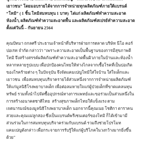
เยาวชน” โดยมอบรายได้จากการจำหน่ายทุกผลิตภัณฑ์ภายใต้แบรนด์
“โทมิ” ( 1 ชิ้น โทมิสมทบทุน 1 บาท) ได่แก่ ผลิตภัณฑ์ทำความสะอาด
ห้องน้ำ, ผลิตภัณฑ์ทำความสะอาดพื้น และผลิตภัณฑ์สเปรย์ทำความสะอาด
ตั้งแต่วันนี้ – กันยายน 2564
คุณปัทมา ถกลศรี ประธานเจ้าหน้าที่บริหารฝ่ายการตลาด บริษัท นีโอ คอร์
ปอเรท จำกัด กล่าวว่า “เพราะความสะอาดเป็นพื้นฐานของการมีสุขภาพดี
โทมิ จึงสร้างสรรค์ผลิตภัณฑ์ทำความสะอาดพื้นผิวภายในบ้านและห้องน้ำ
หลากหลายรูปแบบ เพื่อปกป้องคนไทยให้ห่างไกลจากเชื้อโรคที่เป็นบ่อเกิด
ของโรคร้ายต่าง ๆ ในปัจจุบัน จึงจัดแคมเปญโทมิใส่ใจบ้าน ใส่ใจเด็กและ
เยาวชน เพื่อสมทบทุนบริจาครายได้ส่วนหนึ่งจากการจำหน่ายผลิตภัณฑ์
ให้แก่มูลนิธิโรงพยาบาลเด็ก เพื่อต่อลมหายใจแก่ผู้ป่วยเด็กที่ขาดแคลนทุน
ทรัพย์ รวมทั้งนำไปจัดซื้ออุปกรณ์ทางการแพทย์และขอร่วมเป็นส่วนหนึ่งใน
การสร้างอนาคตชาติไทย สร้างสุขภาพเด็กไทยให้แข็งแรง ตาม
เจตนารมณ์ของมูลนิธิโรงพยาบาลเด็ก นอกจากนี้คุณเนย โชติกา ดาราคน
สวยและคุณแม่ลูกสอง ซึ่งเป็นแบรนด์พรีเซนเตอร์ของโทมิ ก็ได้เข้ามามี
ส่วนร่วมในการสมทบทุนบริจาคร่วมกับแบรนด์ รวมถึงช่วยโปรโมท
แคมเปญดังกล่าว เพื่อกระจายการรับรู้ให้แก่ผู้บริโภคในวงกว้างมากยิ่งขึ้น
ด้วย”