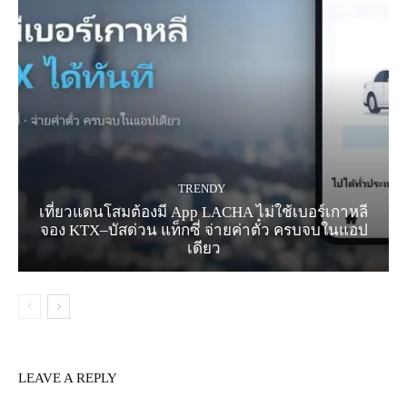
TRENDY
เที่ยวแดนโสมต้องมี App LACHA ไม่ใช้เบอร์เกาหลี
จอง KTX–บัสด่วน แท็กซี่ จ่ายค่าตั๋ว ครบจบในแอป
เดียว
LEAVE A REPLY