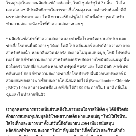
โรคสูงสุดในตลาดผลิตภัณฑ์ล้างห้องน้ำ, โทมิ ซูเปอร์ซูโม่ 2 กลิ่น ไวโอ
เลต สแปลช มีประสิทธิภาพในการฆ่าเชื้อโรคสูง เหมาะสำหรับห้องน้ำที่มี
คราบสกปรกมากและ โทมิ พาวเวอร์พิงค์ซูโม่ 1 กลิ่นพิ้งค์ซากุระ สำหรับ
ทำความสะอาดห้องน้ำที่ทำความสะอาดบ่อย ๆ
* ผลิตภัณฑ์สเปรย์ทำความสะอาด และฆ่าเชื้อโรคขจัดคราบสกปรก และ
ฆ่าเชื้อโรคบนพื้นผิวต่าง ๆ ได้แก่ โทมิ โปรคลีนเนอร์ สเปรย์ทำความสะอาด
สำหรับห้องน้ำ หอมกลิ่นสวีทฟลอรัล สะอาด ไม่ฉุนแสบจมูก, โทมิ โปรคลีน
เนอร์ สเปรย์ทำความสะอาด สำหรับห้องครัวขจัดคราบไขมันฝังแน่นทุกพื้น
ผิวในครัว ไม่เปลืองแรงขัด หอมกลิ่นฟรุตตี้ ซีตรัส และ โทมิ มัลติ-เซอร์เฟซ
คลีนเนอร์ สเปรย์ทำความสะอาดฆ่าเชื้อโรคสำหรับพื้นผิวอเนกประสงค์ มี
ส่วนผสมของสารฆ่าเชื้อเบนซาลโคเนียมคลอไรด์ (Benzalkonium Chloride
; BKC) 1.0% สามารถฆ่าเชื้อแบคทีเรียได้ถึง 99.9% ภายใน 1 นาที กลิ่นไม่
ฉุนและไม่ทำลายพื้นผิว
เราทุกคนสามารถร่วมเป็นส่วนหนึ่งในการมอบโอกาสให้เด็ก ๆ ได้มีชีวิตต่อ
ด้วยการสมทบทุนกับมูลนิธิโรงพยาบาลเด็ก ผ่านแคมเปญ
“โทมิใส่ใจบ้าน
ใส่ใจเด็กและเยาวชน” ตั้งแต่วันนี้ถึงกันยายน 2564 เพียงสนับสนุน
ผลิตภัณฑ์ทำความสะอาด “โทมิ” ที่ซูเปอร์มาร์เก็ตชั้นนำ และร้านค้าทั่ว