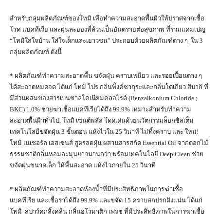
สำหรับกลุ่มผลิตภัณฑ์ของโทมิ เพื่อทำความสะอาดพื้นผิวให้ปราศจากเชื้อ
โรค แบคทีเรีย และฝุ่นละอองที่ล้วนเป็นอันตรายต่อสุขภาพ ที่ร่วมแคมเปญ
“โทมิใส่ใจบ้าน ใส่ใจเด็กและเยาวชน” ประกอบด้วยผลิตภัณฑ์ต่าง ๆ ใน 3
กลุ่มผลิตภัณฑ์ ดังนี้
* ผลิตภัณฑ์ทำความสะอาดพื้น ขจัดฝุ่น คราบเหนียว และรอยเปื้อนต่าง ๆ
ได้สะอาดหมดจด ได้แก่ โทมิ โปร กลิ่นพิ้งค์ซากุระและกลิ่นโตเกียว สึบากิ ที่
มีส่วนผสมของสารเบนซาลโคเนียมคลอไรด์ (Benzalkonium Chloride ;
BKC) 1.0% ช่วยฆ่าเชื้อแบคทีเรียได้ถึง 99.9% เหมาะสำหรับทำความ
สะอาดพื้นผิวทั่วไป, โทมิ เซนต์พลัส โดดเด่นด้วยนวัตกรรมล็อกซิสเต็ม
เทคโนโลยีขจัดฝุ่น 3 ขั้นตอน แห้งไวใน 25 วินาที ไม่ทิ้งคราบ และ ใหม่!
โทมิ เนเชอรัล เอสเซนส์ สูตรลดฝุ่น ผสานสารสกัด Essential Oil จากดอกไม้
ธรรมชาติกลิ่นหอมละมุนยาวนานกว่า พร้อมเทคโนโลยี Deep Clean ช่วย
ขจัดฝุ่นขนาดเล็ก ให้พื้นสะอาด แห้งไวภายใน 25 วินาที
* ผลิตภัณฑ์ทำความสะอาดห้องน้ำที่มีประสิทธิภาพในการฆ่าเชื้อ
แบคทีเรีย และเชื้อราได้ถึง 99.9% และขจัด 15 คราบสกปรกฝังแน่น ได้แก่
โทมิ สปาร์คกลิ้งคลีน กลิ่นอโรมาติก เฟรช ที่มีประสิทธิภาพในการฆ่าเชื้อ