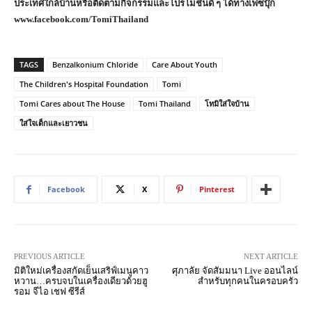
ประเทศใกล้บ้านหรือติดตามกิจกรรมและโปรโมชั่นดี ๆ ได้ทางเฟซบุ๊ก
www.facebook.com/TomiThailand
TAGS
Benzalkonium Chloride
Care About Youth
The Children's Hospital Foundation
Tomi
Tomi Cares about The House
Tomi Thailand
โทมิใส่ใจบ้าน
ใส่ใจเด็กและเยาวชน
Facebook
X
Pinterest
PREVIOUS ARTICLE
NEXT ARTICLE
มิติใหม่เครื่องสกัดเย็นเสริฟ์เมนูคาว
ศุภาลัย จัดสัมมนา Live ออนไลน์
หวาน…ครบจบในเครื่องเดียวด้วยฮู
สำหรับทุกคนในครอบครัว
รอม จีไอ เชฟ ซีรีส์