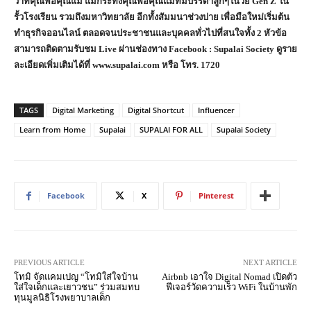
ว่าที่คุณพ่อคุณแม่ แม้กระทั่งคุณพ่อคุณแม่ที่มีบรรดาลูกๆในวัย Gen Z ใน
รั้วโรงเรียน รวมถึงมหาวิทยาลัย อีกทั้งสัมมนาช่วงบ่าย เพื่อมือใหม่เริ่มต้น
ทำธุรกิจออนไลน์ ตลอดจนประชาชนและบุคคลทั่วไปที่สนใจทั้ง 2 หัวข้อ
สามารถติดตามรับชม Live ผ่านช่องทาง Facebook : Supalai Society ดูราย
ละเอียดเพิ่มเติมได้ที่ www.supalai.com หรือ โทร. 1720
TAGS
Digital Marketing
Digital Shortcut
Influencer
Learn from Home
Supalai
SUPALAI FOR ALL
Supalai Society
Facebook
X
Pinterest
PREVIOUS ARTICLE
NEXT ARTICLE
โทมิ จัดแคมเปญ “โทมิใส่ใจบ้าน
Airbnb เอาใจ Digital Nomad เปิดตัว
ใส่ใจเด็กและเยาวชน” ร่วมสมทบ
ฟีเจอร์วัดความเร็ว WiFi ในบ้านพัก
ทุนมูลนิธิโรงพยาบาลเด็ก