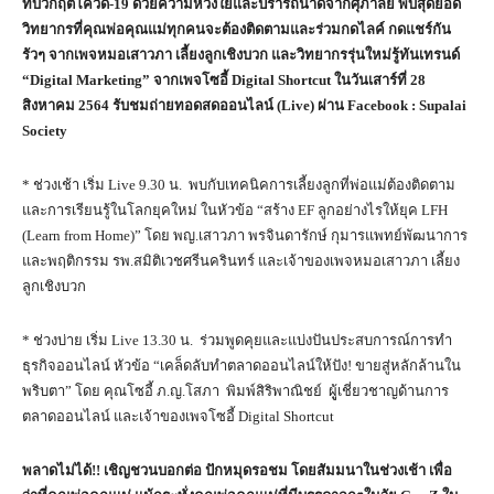
ทบวิกฤตโควิด-19 ด้วยความห่วงใยและปรารถนาดีจากศุภาลัย พบสุดยอด
วิทยากรที่คุณพ่อคุณแม่ทุกคนจะต้องติดตามและร่วมกดไลค์ กดแชร์กัน
รัวๆ จากเพจหมอเสาวภา เลี้ยงลูกเชิงบวก และวิทยากรรุ่นใหม่รู้ทันเทรนด์
“Digital Marketing” จากเพจโซอี้ Digital Shortcut ในวันเสาร์ที่ 28
สิงหาคม 2564 รับชมถ่ายทอดสดออนไลน์ (Live) ผ่าน Facebook : Supalai
Society
* ช่วงเช้า เริ่ม Live 9.30 น. พบกับเทคนิคการเลี้ยงลูกที่พ่อแม่ต้องติดตาม
และการเรียนรู้ในโลกยุคใหม่ ในหัวข้อ “สร้าง EF ลูกอย่างไรให้ยุค LFH
(Learn from Home)” โดย พญ.เสาวภา พรจินดารักษ์ กุมารแพทย์พัฒนาการ
และพฤติกรรม รพ.สมิติเวชศรีนครินทร์ และเจ้าของเพจหมอเสาวภา เลี้ยง
ลูกเชิงบวก
* ช่วงบ่าย เริ่ม Live 13.30 น. ร่วมพูดคุยและแบ่งปันประสบการณ์การทำ
ธุรกิจออนไลน์ หัวข้อ “เคล็ดลับทำตลาดออนไลน์ให้ปัง! ขายสู่หลักล้านใน
พริบตา” โดย คุณโซอี้ ภ.ญ.โสภา พิมพ์สิริพาณิชย์ ผูู้เชี่ยวชาญด้านการ
ตลาดออนไลน์ และเจ้าของเพจโซอี้ Digital Shortcut
พลาดไม่ได้
!! เชิญชวนบอกต่อ ปักหมุดรอชม โดยสัมมนาในช่วงเช้า เพื่อ