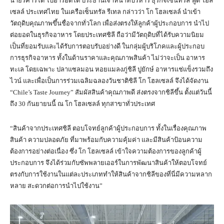
นายริคาร์โด้ โบอารอตโต้ ประธานเจ้าหน้าที่บริหาร ธุรกิจเซ็นทรัล ฟู้ด โฮล
เซลล์ ประเทศไทย ในเครือเซ็นทรัล รีเทล กล่าวว่า โก โฮลเซลล์ นำเข้า
วัตถุดิบคุณภาพขึ้นชื่อจากทั่วโลก เพื่อส่งตรงให้ลูกค้าผู้ประกอบการ นำไป
ต่อยอดในธุรกิจอาหาร โดยประเทศชิลี ถือว่ามีวัตถุดิบที่ได้รับความนิยม
เป็นที่ยอมรับและได้รับการตอบรับอย่างดี ในกลุ่มผู้บริโภคและผู้ประกอบ
การธุรกิจอาหาร ทั้งในด้านราคาและคุณภาพสินค้า ไม่ว่าจะเป็น อาหาร
ทะเล โดยเฉพาะ ปลาแซลมอน หอยแมลงภู่ชิลี ปูยักษ์ อาหารแช่แข็งรวมถึง
ไวน์ และเพื่อเป็นการร่วมเฉลิมฉลองวันชาติชิลี โก โฮลเซลล์ จึงได้จัดงาน
“Chile’s Taste Journey” สัมผัสสินค้าคุณภาพดี ส่งตรงจากชิลีขึ้น ตั้งแต่วันนี้
ถึง 30 กันยายนนี้ ณ โก โฮลเซลล์ ทุกสาขาทั่วประเทศ
“สินค้าจากประเทศชิลี ตอบโจทย์ลูกค้าผู้ประกอบการ ทั้งในเรื่องคุณภาพ
สินค้า ความปลอดภัย ที่มาพร้อมกับความคุ้มค่า และมีสินค้าป้อนความ
ต้องการอย่างต่อเนื่อง ซึ่ง โก โฮลเซลล์ เข้าใจความต้องการของลูกค้าผู้
ประกอบการ จึงได้ร่วมกับซัพพลายเออร์ในการพัฒนาสินค้าให้ตอบโจทย์
ตรงกับการใช้งานในแต่ละประเภททำให้สินค้าจากชิลีของที่นี่มีความหลาก
หลาย สะดวกต่อการนำไปใช้งาน”