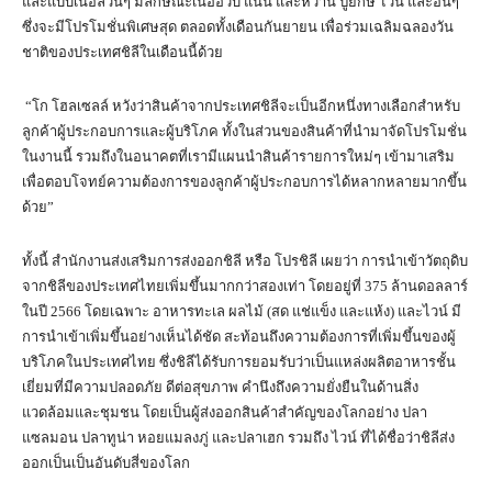
และแบบเนื้อล้วนๆ มีลักษณะเนื้ออวบ แน่น และหวาน ปูยักษ์ ไวน์ และอื่นๆ
ซึ่งจะมีโปรโมชั่นพิเศษสุด ตลอดทั้งเดือนกันยายน เพื่อร่วมเฉลิมฉลองวัน
ชาติของประเทศชิลีในเดือนนี้ด้วย
“โก โฮลเซลล์ หวังว่าสินค้าจากประเทศชิลีจะเป็นอีกหนึ่งทางเลือกสำหรับ
ลูกค้าผู้ประกอบการและผู้บริโภค ทั้งในส่วนของสินค้าที่นำมาจัดโปรโมชั่น
ในงานนี้ รวมถึงในอนาคตที่เรามีแผนนำสินค้ารายการใหม่ๆ เข้ามาเสริม
เพื่อตอบโจทย์ความต้องการของลูกค้าผู้ประกอบการได้หลากหลายมากขึ้น
ด้วย”
ทั้งนี้ สำนักงานส่งเสริมการส่งออกชิลี หรือ โปรชิลี เผยว่า การนำเข้าวัตถุดิบ
จากชิลีของประเทศไทยเพิ่มขึ้นมากกว่าสองเท่า โดยอยู่ที่ 375 ล้านดอลลาร์
ในปี 2566 โดยเฉพาะ อาหารทะเล ผลไม้ (สด แช่แข็ง และแห้ง) และไวน์ มี
การนำเข้าเพิ่มขึ้นอย่างเห็นได้ชัด สะท้อนถึงความต้องการที่เพิ่มขึ้นของผู้
บริโภคในประเทศไทย ซึ่งชิลีได้รับการยอมรับว่าเป็นแหล่งผลิตอาหารชั้น
เยี่ยมที่มีความปลอดภัย ดีต่อสุขภาพ คำนึงถึงความยั่งยืนในด้านสิ่ง
แวดล้อมและชุมชน โดยเป็นผู้ส่งออกสินค้าสำคัญของโลกอย่าง ปลา
แซลมอน ปลาทูน่า หอยแมลงภู่ และปลาเฮก รวมถึง ไวน์ ที่ได้ชื่อว่าชิลีส่ง
ออกเป็นเป็นอันดับสี่ของโลก