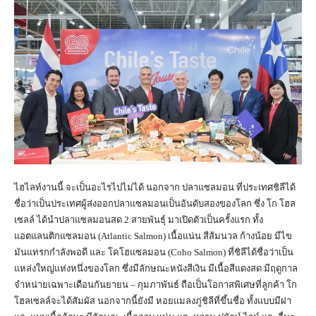
ไฮไลท์งานนี้ จะเป็นอะไรไปไม่ได้ นอกจาก ปลาแซลมอน ที่ประเทศชิลีได้
ชื่อว่าเป็นประเทศผู้ส่งออกปลาแซลมอนเป็นอันดับสองของโลก ซึ่ง โก โฮล
เซลล์ ได้นำปลาแซลมอนสด 2 สายพันธุ์ มาเปิดตัวเป็นครั้งแรก ทั้ง
แอตแลนติกแซลมอน (Atlantic Salmon) เนื้อแน่น สีส้มนวล ก้างน้อย มีไข
มันแทรกกำลังพอดี และ โคโฮแซลมอน (Coho Salmon) ที่ชิลีได้ชื่อว่าเป็น
แหล่งใหญ่แห่งหนึ่งของโลก ซึ่งมีลักษณะหนังสีเงิน มีเนื้อสีแดงสด มีฤดูกาล
จำหน่ายเฉพาะเดือนกันยายน – กุมภาพันธ์ ถือเป็นโอกาสพิเศษที่ลูกค้า โก
โฮลเซลล์จะได้สัมผัส นอกจากนี้ยังมี หอยแมลงภู่ชิลีที่ขึ้นชื่อ ทั้งแบบมีฝา