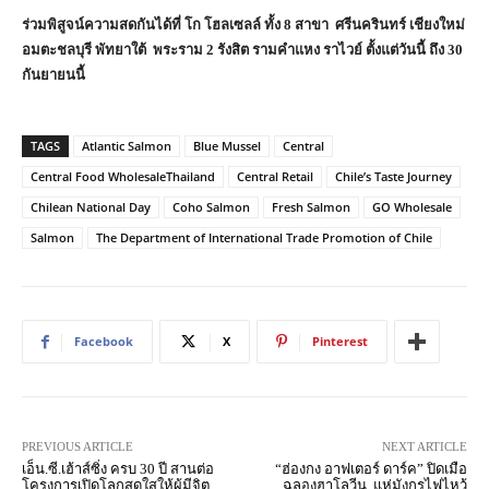
ร่วมพิสูจน์ความสดกันได้ที่ โก โฮลเซลล์ ทั้ง 8 สาขา ศรีนครินทร์ เชียงใหม่
อมตะชลบุรี พัทยาใต้ พระราม 2 รังสิต รามคำแหง ราไวย์ ตั้งแต่วันนี้ ถึง 30
กันยายนนี้
TAGS
Atlantic Salmon
Blue Mussel
Central
Central Food WholesaleThailand
Central Retail
Chile’s Taste Journey
Chilean National Day
Coho Salmon
Fresh Salmon
GO Wholesale
Salmon
The Department of International Trade Promotion of Chile
Facebook
X
Pinterest
PREVIOUS ARTICLE
NEXT ARTICLE
เอ็น.ซี.เฮ้าส์ซิ่ง ครบ 30 ปี สานต่อ
“ฮ่องกง อาฟเตอร์ ดาร์ค” ปิดเมือ
โครงการเปิดโลกสดใสให้ผู้มีจิต
ฉลองฮาโลวีน, แห่มังกรไฟไหว้