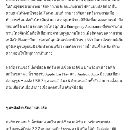
ให้กับผู้ขับขี่ด้วยพวงมาลัยพาวเวอร์ผ่อนแรงด้วยไฟฟ้าแบบมัลติฟังก์ชั่น
ควบคุมได้ทั้งหน้าจออินโฟเทนเมนท์ สามารถรับสายหรือวางสายเมื่อ
ทำการเชื่อมต่อกับโทรศัพท์ และควบคุมหน้าจอดิจิทัลที่แสดงผลบนหน้าปัด
รถยนต์ได้ พร้อมระบบช่วยโทรฉุกเฉิน Emergency Assistance ซึ่งจะทำงาน
ผ่านโทรศัพท์มือถือที่เชื่อมต่อผ่านบลูทูธภายในรถ เพื่อติดต่อขอความช่วย
เหลือไปยังสถาบันการแพทย์ฉุกเฉินแห่งชาติ โทร. 1669 ในกรณีรถยนต์เกิด
อุบัติเหตุจนถุงลมนิรภัยทำงานหรือระบบตัดการจ่ายน้ำมันเชื้อเพลิง สร้าง
ความอุ่นใจในทุกการเดินทาง
ฟอร์ด เรนเจอร์ เอ็กซ์แอล สตรีท สเปเชี่ยล เอดิชั่น มาพร้อมหน้าจอทัช
สกรีนขนาด 8 นิ้ว รองรับ Apple Car Play และ Android Auto มีระบบเชื่อม
ต่อบลูทูธ ช่องต่อ USB 2 จุด และลำโพง 6 ตำแหน่ง อีกทั้งยังสามารถสั่งงาน
ด้วยเสียงได้เมื่อทำการเชื่อมต่อกับโทรศัพท์มือถือ
ขุมพลังสำหรับสายสปอร์ต
ฟอร์ด เรนเจอร์ เอ็กซ์แอล สตรีท สเปเชี่ยล เอดิชั่น มาพร้อมขุมพลัง
เครื่องยนต์ดีเซล 2.2 ลิตร ผสานเกียร์ธรรมดา 6 สปีด ให้กำลังสูงสุด 160