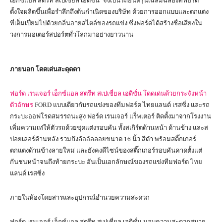
เอ็กซ์แอล สตรีท สเปเชียล เอดิชั่น’ จึงเป็นรถยนต์รุ่นเฉลิมฉลองที่ฟอร์ด
ตั้งใจผลิตขึ้นเพื่อรำลึกถึงต้นกำเนิดของบริษัท ด้วยการออกแบบและตกแต่ง
ที่เต็มเปี่ยมไปด้วยกลิ่นอายสไตล์ของรถแข่ง ซึ่งฟอร์ดได้สร้างชื่อเสียงใน
วงการมอเตอร์สปอร์ตทั่วโลกมาอย่างยาวนาน
ภายนอก โดดเด่นสะดุดตา
ฟอร์ด เรนเจอร์ เอ็กซ์แอล สตรีท สเปเชี่ยล เอดิชั่น โดดเด่นด้วยกระจังหน้า
ตัวอักษร
FORD แบบเดียวกับรถแข่งของทีมฟอร์ด ไทยแลนด์ เรสซิ่ง และรถ
กระบะออฟโรดสมรรถนะสูง ฟอร์ด เรนเจอร์ แร็พเตอร์ ติดตั้งมาจากโรงงาน
เพิ่มความเท่ให้ตัวรถด้วยชุดแต่งรอบคัน ทั้งสเกิร์ตด้านหน้า ด้านข้าง และส
ปอยเลอร์ด้านหลัง รวมถึงล้ออัลลอยขนาด 16 นิ้ว สีดำ พร้อมสติ๊กเกอร์
ตกแต่งด้านข้างลายใหม่ และยังคงดีไซน์ของสติ๊กเกอร์รอบคันคาดตั้งแต่
กันชนหน้าจนถึงท้ายกระบะ อันเป็นเอกลักษณ์ของรถแข่งทีมฟอร์ด ไทย
แลนด์ เรสซิ่ง
ภายในห้องโดยสารและอุปกรณ์อำนวยความสะดวก
ฟอร์ด เรนเจอร์ เอ็กซ์แอล สตรีท สเปเชี่ยล เอดิชั่น มอบความสะดวกสบาย