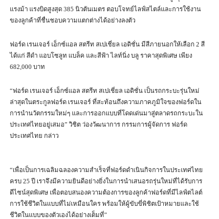
แรงม้า แรงบิดสูงสุด 385 นิวตันเมตร ตอบโจทย์ไลฟ์สไตล์และการใช้งาน
ของลูกค้าที่ชื่นชอบความแตกต่างได้อย่างลงตัว
ฟอร์ด เรนเจอร์ เอ็กซ์แอล สตรีท สเปเชี่ยล เอดิชั่น มีสีภายนอกให้เลือก 2 สี
ได้แก่ สีดำ แอบโซลูท แบล็ค และสีฟ้า ไลท์นิ่ง บลู ราคาสุดพิเศษ เพียง
682,000 บาท
“ฟอร์ด เรนเจอร์ เอ็กซ์แอล สตรีท สเปเชี่ยล เอดิชั่น เป็นรถกระบะรุ่นใหม่
ล่าสุดในตระกูลฟอร์ด เรนเจอร์ ที่สะท้อนถึงความภาคภูมิใจของฟอร์ดใน
การนำนวัตกรรมใหม่ๆ และการออกแบบที่โดดเด่นมาสู่ตลาดรถกระบะใน
ประเทศไทยอยู่เสมอ” วิชิต ว่องวัฒนาการ กรรมการผู้จัดการ ฟอร์ด
ประเทศไทย กล่าว
“เพื่อเป็นการเฉลิมฉลองความสำเร็จที่ฟอร์ดดำเนินกิจการในประเทศไทย
ครบ 25 ปี เราจึงมีความยินดีอย่างยิ่งในการนำเสนอรถรุ่นใหม่ที่ได้รับการ
ดีไซน์สุดพิเศษ เพื่อตอบสนองความต้องการของลูกค้าฟอร์ดที่มีไลฟ์ตไลต์
การใช้ชีวิตในแบบที่ไม่เหมือนใคร พร้อมให้ผู้ขับขี่พิชิตเป้าหมายและใช้
ชีวิตในแบบของตัวเองได้อย่างเต็มที่”