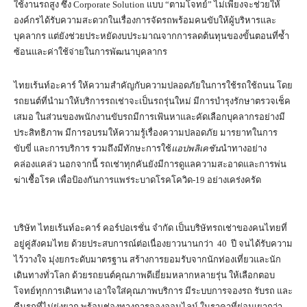
ใช้งานรถสูง ซึ่ง Corporate Solution แบบ “ตามโจทย์” ไม่เพียงจะช่วยให้
องค์กรได้รับความสะดวกในเรื่องการจัดรถพร้อมคนขับให้ผู้บริหารและ
บุคลากร แต่ยังช่วยประหยัดงบประมาณจากการลดต้นทุนของขั้นตอนที่ซ้ำ
ซ้อนและค่าใช้จ่ายในการพัฒนาบุคลากร
ไทยเร้นท์อะคาร์ ให้ความสำคัญกับความปลอดภัยในการใช้รถใช้ถนน โดย
รถยนต์ที่นำมาให้บริการรถเช่าจะเป็นรถรุ่นใหม่ มีการบำรุงรักษาตรวจเช็ค
เสมอ ในส่วนของพนักงานขับรถมีการเฟ้นหาและคัดเลือกบุคลากรอย่างมี
ประสิทธิภาพ มีการอบรมให้ความรู้เรื่องความปลอดภัย มารยาทในการ
ขับขี่ และการบริการ รวมถึงมีทักษะการใช้
แอปพลิเคชัน
นำทางอย่าง
คล่องแคล่ว นอกจากนี้ รถเช่าทุกคันยังมีการดูแลความสะอาดและการพ่น
ฆ่าเชื้อโรค เพื่อป้องกันการแพร่ระบาดโรคโควิด-19 อย่างเคร่งครัด
บริษัท ไทยเร้นท์อะคาร์ คอร์ปอเรชั่น จำกัด เป็นบริษัทรถเช่าของคนไทยที่
อยู่คู่สังคมไทย ด้วยประสบการณ์ต่อเนื่องยาวนานกว่า 40 ปี จนได้รับความ
ไว้วางใจ มุ่งยกระดับมาตรฐาน สร้างการยอมรับจากนักท่องเที่ยวและนัก
เดินทางทั่วโลก ด้วยรถยนต์คุณภาพดีเยี่ยมหลากหลายรุ่น ให้เลือกตอบ
โจทย์ทุกการเดินทาง เอาใจใส่คุณภาพบริการ มีระบบการจองรถ รับรถ และ
คืนรถที่ไม่ยุ่งยาก พร้อมช่องทางการจองออนไลน์ ในราคาที่ย่อมเยากว่า