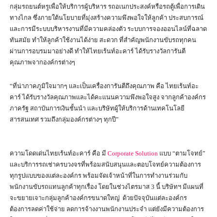
กลุ่มรถยนต์หรูเพื่อให้บริการผู้บริหาร รถอเนกประสงค์หรือรถตู้เพื่อการเดิน
ทางไกล ซึ่งภายใต้นโยบายที่มุ่งสร้างความพึงพอใจให้ลูกค้า ประสบการณ์
และการมีระบบบริหารงานที่มีความคล่องตัว ระบบการจองออนไลน์ที่ฉลาด
ทันสมัย ทำให้ลูกค้าใช้งานได้ง่าย สะดวก ที่สำคัญพนักงานขับรถทุกคน
ผ่านการอบรมมาอย่างดี ทำให้ไทยเร้นท์อะคาร์ ได้รับรางวัลการันตี
คุณภาพจากองค์กรต่างๆ
“ที่น่าภาคภูมิใจมากๆ และเป็นเครื่องการันตีถึงคุณภาพ คือ ไทยเร้นท์อะ
คาร์ ได้รับรางวัลคุณภาพและได้คะแนนความพึงพอใจสูง จากลูกค้าองค์กร
ภาครัฐ สถาบันการเงินชั้นนำ และบริษัทผู้ให้บริการด้านเทคโนโลยี
สารสนเทศ รวมถึงกลุ่มองค์กรต่างๆ ทุกปี”
ความโดดเด่นไทยเร้นท์อะคาร์ คือ มี
Corporate Solution
แบบ “ตามโจทย์”
และบริการรถเช่าครบวงจรที่พร้อมสนับสนุนและตอบโจทย์ความต้องการ
ทุกรูปแบบของแต่ละองค์กร พร้อมจัดเจ้าหน้าที่ในการทำงานร่วมกับ
พนักงานขับรถแทนลูกค้าทุกเรื่อง โดยในช่วงไตรมาส 3 นี้ บริษัทฯ มีแผนที่
จะขยายเจาะกลุ่มลูกค้าองค์กรขนาดใหญ่ ด้วยปัจจุบันแต่ละองค์กร
ต้องการลดค่าใช้จ่าย ลดการจ้างงานพนักงานประจำ แต่ยังมีความต้องการ