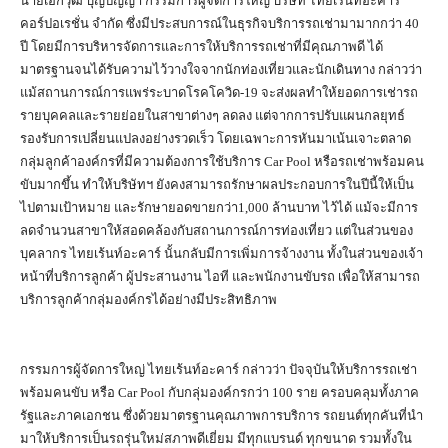
นายเอกวุฒิ บุญปัญญา กรรมการผู้จัดการใหญ่ บริษัท ไทยเร้นท์อะคาร์
คอร์ปอเรชั่น จำกัด ซึ่งมีประสบการณ์ในธุรกิจบริการรถเช่ามามากกว่า 40
ปี โดยมีการบริหารจัดการและการให้บริการรถเช่าที่มีคุณภาพดี ได้
มาตรฐานจนได้รับความไว้วางใจจากนักท่องเที่ยวและนักเดินทาง กล่าวว่า
แม้สถานการณ์การแพร่ระบาดโรคโควิด-19 จะส่งผลทำให้ยอดการเช่ารถ
รายบุคคลและรายย่อยในสาขาต่างๆ ลดลง แต่จากการปรับแผนกลยุทธ์
รองรับการเปลี่ยนแปลงอย่างรวดเร็ว โดยเฉพาะการหันมาเน้นเจาะตลาด
กลุ่มลูกค้าองค์กรที่มีความต้องการใช้บริการ Car Pool หรือรถเช่าพร้อมคน
ขับมากขึ้น ทำให้บริษัทฯ ยังคงสามารถรักษาผลประกอบการในปีนี้ให้เป็น
ไปตามเป้าหมาย และรักษายอดขายกว่า1,000 ล้านบาท ไว้ได้ แม้จะมีการ
ลดจำนวนสาขาให้สอดคล้องกับสถานการณ์การท่องเที่ยว แต่ในส่วนของ
บุคลากร ไทยเร้นท์อะคาร์ นั้นกลับมีการเพิ่มการจ้างงาน ทั้งในส่วนของเจ้า
หน้าที่บริการลูกค้า ผู้ประสานงาน ไอที และพนักงานขับรถ เพื่อให้สามารถ
บริการลูกค้ากลุ่มองค์กรได้อย่างมีประสิทธิภาพ
กรรมการผู้จัดการใหญ่ ไทยเร้นท์อะคาร์ กล่าวว่า ปัจจุบันให้บริการรถเช่า
พร้อมคนขับ หรือ Car Pool กับกลุ่มองค์กรกว่า 100 ราย ครอบคลุมทั้งภาค
รัฐและภาคเอกชน ซึ่งด้วยมาตรฐานคุณภาพการบริการ รถยนต์ทุกคันที่นำ
มาให้บริการเป็นรถรุ่นใหม่สภาพดีเยี่ยม มีทุกแบรนด์ ทุกขนาด รวมทั้งใน