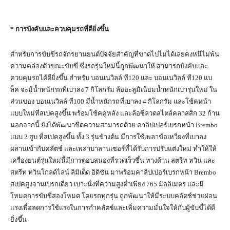
*
การบังคับและควบคุมรถที่ดียิ่งขึ้น
สำหรับการขับขี่รถจักรยานยนต์ปัจจัยสำคัญที่ขาดไปไม่ได้เลยคงหนีไม่พ้น
ความคล่องตัวขณะขับขี่ ซึ่งรถรุ่นใหม่นี้ถูกพัฒนาให้ สามารถบังคับและ
ควบคุมรถได้ดียิ่งขึ้น สำหรับ บอนเนวิลล์ ที120 และ บอนเนวิลล์ ที120 แบ
ล็ค จะมีน้ำหนักรถที่เบาลง 7 กิโลกรัม ล้ออะลูมิเนียมน้ำหนักเบารุ่นใหม่ ใน
ส่วนของ บอนเนวิลล์ ที100 มีน้ำหนักรถที่เบาลง 4 กิโลกรัม และโช้คหน้า
แบบใหม่ที่สเปคสูงขึ้น พร้อมโช้คคู่หลัง และล้อซี่ลวดสไตล์คลาสสิก 32 ก้าน
นอกจากนี้ ยังได้พัฒนาขีดความสามารถด้วย คาลิปเปอร์เบรกหน้า Brembo
แบบ 2 สูบ ที่สเปคสูงขึ้น ทั้ง 3 รุ่นข้างต้น มีการใช้เพลาข้อเหวี่ยงที่เบาลง
ผสานเข้ากับคลัตช์ และเพลาบาลานเซอร์ที่ได้รับการปรับแต่งใหม่ ทำให้ให้
เครื่องยนต์รุ่นใหม่นี้มีการตอบสนองที่รวดเร็วขึ้น ทางด้าน สตรีท ทวิน และ
สตรีท ทวินโกลด์ไลน์ ลิมิเต็ด อิดิชัน มาพร้อมคาลิปเปอร์เบรกหน้า Brembo
สเปคสูงจานเบรกเดี่ยว เบาะนั่งที่ความสูงต่ำเพียง 765 มิลลิเมตร และมี
โหมดการขับขี่สองโหมด โดยรถทุกรุ่น ถูกพัฒนาให้มีระบบคลัตช์ช่วยผ่อน
แรงเพื่อลดการใช้แรงในการกำคลัตช์และเพิ่มความมั่นใจให้กับผู้ขับขี่ได้ดี
ยิ่งขึ้น