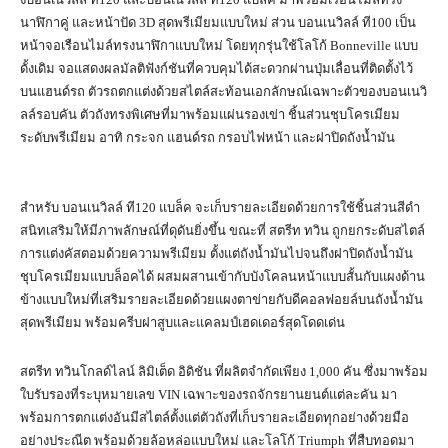
นาฬิกาคู่ และหน้าปัด 3D สุดพรีเมียมแบบใหม่ ส่วน บอนเนวิลล์ ที100 เป็น
หน้าจอเรือนไมล์ทรงนาฬิกาแบบใหม่ โดยทุกรุ่นใช้โลโก้ Bonneville แบบ
ดั้งเดิม จอแสดงผลมัลติฟังก์ชันที่ควบคุมได้สะดวกผ่านปุ่มเลื่อนที่ติดตั้งไว้
บนแฮนด์รถ ตัวรถตกแต่งด้วยสไตล์สะท้อนเอกลักษณ์เฉพาะตัวของบอนเนวิ
ลล์รอบคัน ตัวถังทรงพิเศษที่มาพร้อมแผ่นรองเข่า ชิ้นส่วนชุบโครเมียม
ระดับพรีเมียม อาทิ กระจก แฮนด์รถ กรอบไฟหน้า และฝาปิดถังน้ำมัน
สำหรับ บอนเนวิลล์ ที120 แบล็ค จะเก็บรายละเอียดด้วยการใช้ชิ้นส่วนสีดำ
สนิทเสริมให้มีภาพลักษณ์ที่ดุดันยิ่งขึ้น ขณะที่ สตรีท ทวิน ถูกยกระดับสไตล์
การแต่งคัสตอมด้วยความพรีเมียม ตั้งแต่ถังน้ำมันไปจนถึงฝาปิดถังน้ำมัน
ชุบโครเมียมแบบล็อคได้ ผสมผสานเข้ากับบังโคลนหน้าแบบสั้นกับแผงด้าน
ข้างแบบใหม่ที่เสริมรายละเอียดด้วยแผงตาข่ายกับดีคอลฟอยล์บนถังน้ำมัน
สุดพรีเมียม พร้อมครีบฝาสูบและแคลมป์เฮดเดอร์สุดโดดเด่น
สตรีท ทวินโกลด์ไลน์ ลิมิเต็ด อิดิชัน ที่ผลิตจำกัดเพียง 1,000 คัน ซึ่งมาพร้อม
ใบรับรองที่ระบุหมายเลข VIN เฉพาะของรถจักรยานยนต์แต่ละคัน มา
พร้อมการตกแต่งอันมีสไตล์ตั้งแต่ตัวถังที่เก็บรายละเอียดทุกอย่างด้วยมือ
อย่างประณีต พร้อมด้วยล้อหล่อแบบใหม่ และโลโก้ Triumph ที่สืบทอดมา