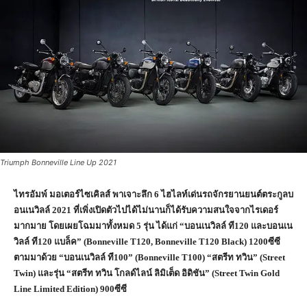
Triumph Bonneville Line Up 2021
ไทรอัมพ์ มอเตอร์ไซเคิลส์ พาเจาะลึก
6
ไฮไลท์เด่นรถจักรยานยนต์ตระกูลบ
อนเนวิลล์
2021
ที่เพิ่งเปิดตัวไปได้ไม่นานก็ได้รับความสนใจจากไรเดอร์
มากมาย โดยเผยโฉมมาทั้งหมด
5
รุ่น ได้แก่ “บอนเนวิลล์ ที
120
และบอนเน
วิลล์ ที
120
แบล็ค” (
Bonneville T120, Bonneville T120 Black) 1200
ซีซี
ตามมาด้วย “บอนเนวิลล์ ที
100” (Bonneville T100) “
สตรีท ทวิน” (
Street
Twin)
และรุ่น “สตรีท ทวิน โกลด์ไลน์ ลิมิเต็ด อิดิชัน” (
Street Twin Gold
Line Limited Edition) 900
ซีซี