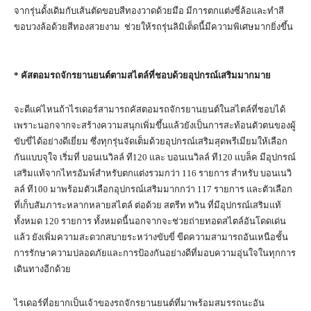
จากรุ่นดั้งเดิมกับเส้นตัดขอบสีทองวาดด้วยมือ มีการตกแต่งซี่ล้อและทำสี
ขอบวงล้อด้วยสีทองสวยงาม ช่วยให้รถรุ่นลิมิเต็ดนี้มีความพิเศษมากยิ่งขึ้น
*
คัสตอมรถจักรยานยนต์ตามสไตล์ที่ชอบด้วยอุปกรณ์เสริมมากมาย
จะดีแค่ไหนถ้าไรเดอร์สามารถคัสตอมรถจักรยานยนต์ในสไตล์ที่ชอบได้
เพราะนอกจากจะสร้างความสนุกเพิ่มขึ้นแล้วยังเป็นการสะท้อนตัวตนของผู้
ขับขี่ได้อย่างดีเยี่ยม ซึ่งทุกรุ่นจัดเต็มด้วยอุปกรณ์เสริมสุดพรีเมียมให้เลือก
กันแบบจุใจ เริ่มที่ บอนเนวิลล์ ที120 และ บอนเนวิลล์ ที120 แบล็ค มีอุปกรณ์
เสริมแท้จากไทรอัมพ์สำหรับตกแต่งรวมกว่า 116 รายการ สำหรับ บอนเนวิ
ลล์ ที100 มาพร้อมตัวเลือกอุปกรณ์เสริมมากกว่า 117 รายการ และตัวเลือก
ที่เก็บสัมภาระหลากหลายสไตล์ ต่อด้วย สตรีท ทวิน ที่มีอุปกรณ์เสริมแท้
ทั้งหมด 120 รายการ ทั้งหมดนี้นอกจากจะช่วยถ่ายทอดสไตล์อันโดดเด่น
แล้ว ยังเพิ่มความสะดวกสบายระหว่างขับขี่ ขีดความสามารถอันเหนือชั้น
การรักษาความปลอดภัยและการป้องกันอย่างดีที่มอบความอุ่นใจในทุกการ
เดินทางอีกด้วย
ไรเดอร์ที่อยากเป็นเจ้าของรถจักรยานยนต์ที่มาพร้อมสมรรถนะอัน