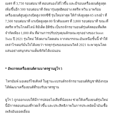
เมตร ที่ 3,750 รอบต่อนาที ตอบสนองได้ไวขึ้น และมีรอบเครื่องยนต์สูงสุด
เพิ่มขึ้นอีก 500 รอบต่อนาที ถัดมารุ่นสุดฮิตอย่าง สตรีท ทวิน มาพร้อม
เครื่องยนต์สูบคู่แรงบิดสูง 900ซีซี รุ่นใหม่ล่าสุด ให้กำลังสูงสุด 65 แรงม้า ที่
7,500 รอบต่อนาที แรงบิดสูงสุด 80 นิวตันเมตร ที่ 3,800 รอบต่อนาที ขณะที่
สตรีท ทวินโกลด์ไลน์ ลิมิเต็ด อิดิชัน เป็นรถจักรยานยนต์รุ่นคัสตอมที่ผลิต
จำกัดเพียง 1,000 คัน ที่ผ่านการปรับปรุงคุณลักษณะทุกอย่างของ Street
Twin ปี 2021 รุ่นใหม่ ให้งดงามโดดเด่น จากสมรรถนะอันเหนือชั้นนี้ ทำให้
เหล่าไรเดอร์มั่นใจได้เลยว่า รถทุกรุ่นของบอนเนวิลล์ 2021 จะพาคุณโลด
แล่นอย่างสนุกสนานเต็มพิกัดได้แน่นอน
*
อัพเกรดเครื่องยนต์ตามมาตรฐานยูโร
5
ไทรอัมพ์ มอเตอร์ไซเคิลส์ ในฐานะแบรนด์รถจักรยานยนต์สัญชาติอังกฤษ
ได้พัฒนาเครื่องยนต์ที่รองรับมาตรฐาน
ยูโร 5 ถูกออกแบบให้มีการปล่อยไอเสียที่น้อยลง ช่วยให้เครื่องยนต์รุ่นใหม่
นี้มีการตอบสนองที่รวดเร็วขึ้น และประสิทธิภาพในการประหยัดน้ำมันเชื้อ
เพลิงอันยอดเยี่ยม