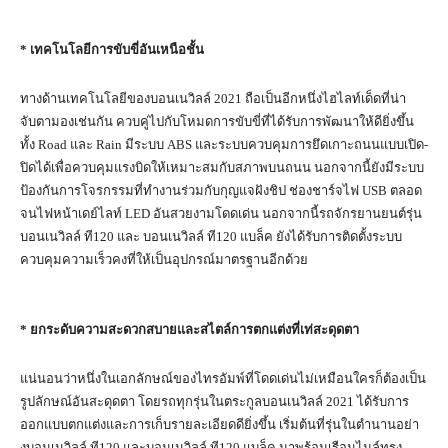
*
เทคโนโลยีการขับขี่อันเหนือชั้น
ทางด้านเทคโนโลยีของบอนเนวิลล์ 2021 ถือเป็นอีกหนึ่งไฮไลท์เด็ดที่น่า
จับตามองเช่นกัน ควบคู่ไปกับโหมดการขับขี่ที่ได้รับการพัฒนาให้ดียิ่งขึ้น
ทั้ง Road และ Rain มีระบบ ABS และระบบควบคุมการยึดเกาะถนนแบบเปิด-
ปิดได้เพื่อควบคุมแรงบิดให้เหมาะสมกับสภาพบนถนน นอกจากนี้ยังมีระบบ
ป้องกันการโจรกรรมที่ทำงานร่วมกับกุญแจฝังชิป ช่องชาร์จไฟ USB ตลอด
จนไฟหน้าเดย์ไลท์ LED อันสวยงามโดดเด่น นอกจากนี้รถจักรยานยนต์รุ่น
บอนเนวิลล์ ที120 และ บอนเนวิลล์ ที120 แบล็ค ยังได้รับการติดตั้งระบบ
ควบคุมความเร็วคงที่ให้เป็นอุปกรณ์มาตรฐานอีกด้วย
*
ยกระดับความสะดวกสบายและสไตล์การตกแต่งที่เท่สะดุดตา
แน่นอนว่าหนึ่งในเอกลักษณ์ของไทรอัมพ์ที่โดดเด่นไม่เหมือนใครก็ต้องเป็น
รูปลักษณ์อันสะดุดตา โดยรถทุกรุ่นในตระกูลบอนเนวิลล์ 2021 ได้รับการ
ออกแบบตกแต่งและการเก็บรายละเอียดดียิ่งขึ้น เริ่มต้นที่รุ่นในตำนานอย่า
งบอนเนวิลล์ ที120 และบอนเนวิลล์ ที120 แบล็ค มาพร้อมเรือนไมล์ทรง