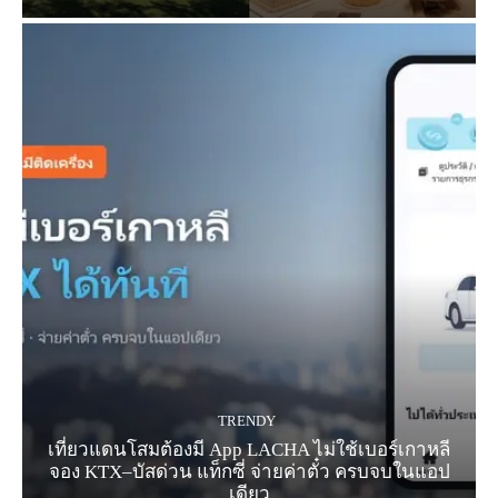
TRENDY
เที่ยวแดนโสมต้องมี App LACHA ไม่ใช้เบอร์เกาหลี
จอง KTX–บัสด่วน แท็กซี่ จ่ายค่าตั๋ว ครบจบในแอป
เดียว