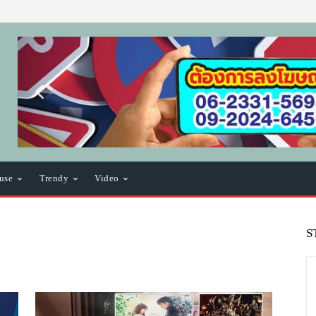
use
Trendy
Video
S