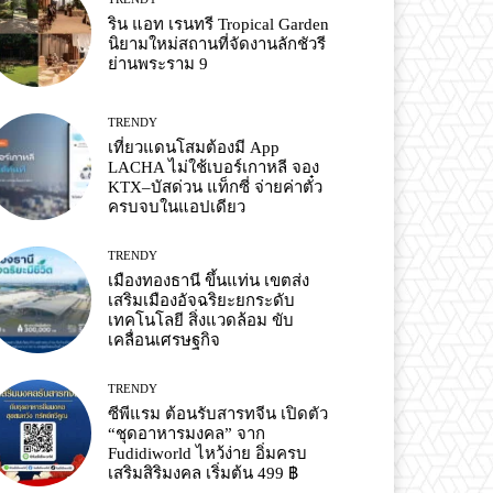
ริน แอท เรนทรี Tropical Garden
นิยามใหม่สถานที่จัดงานลักชัวรี
ย่านพระราม 9
TRENDY
เที่ยวแดนโสมต้องมี App
LACHA ไม่ใช้เบอร์เกาหลี จอง
KTX–บัสด่วน แท็กซี่ จ่ายค่าตั๋ว
ครบจบในแอปเดียว
TRENDY
เมืองทองธานี ขึ้นแท่น เขตส่ง
เสริมเมืองอัจฉริยะยกระดับ
เทคโนโลยี สิ่งแวดล้อม ขับ
เคลื่อนเศรษฐกิจ
TRENDY
ซีพีแรม ต้อนรับสารทจีน เปิดตัว
“ชุดอาหารมงคล” จาก
Fudidiworld ไหว้ง่าย อิ่มครบ
เสริมสิริมงคล เริ่มต้น 499 ฿