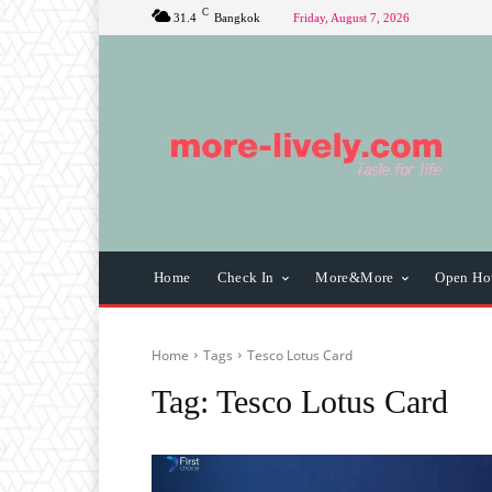
C
31.4
Bangkok
Friday, August 7, 2026
Home
Check In
More&More
Open Ho
Home
Tags
Tesco Lotus Card
Tag:
Tesco Lotus Card