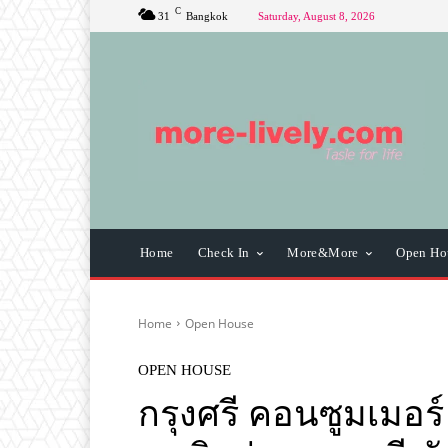
C
31
Bangkok
Saturday, August 8, 2026
Home
Check In
More&More
Open Ho
Home
Open House
OPEN HOUSE
กรุงศรี คอนซูมเมอร