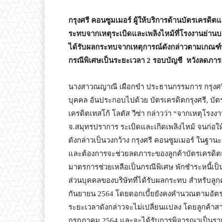
กรุงศรี คอนซูมเมอร์ ผู้ให้บริการด้านบัตรเครดิต
ระทบจากเหตุระเบิดและเพลิงไหม้ที่โรงงานย่านบา
ได้รับผลกระทบจากเหตุการณ์ดังกล่าวตามเกณฑ์
กรณีพิเศษเป็นระยะเวลา
2 รอบบัญชี
หวังลดภาระ
นางสาวณญาณี เผือกขำ ประธานกรรมการ กรุงศรี ค
บุคคล อันประกอบไปด้วย บัตรเครดิตกรุงศรี, บัตรก
เครดิตเทสโก้ โลตัส วีซ่า กล่าวว่า “จากเหตุโรง
จ.สมุทรปราการ ระเบิดและเกิดเพลิงไหม้ จนก่อให
ดังกล่าวเป็นวงกว้าง กรุงศรี คอนซูมเมอร์ ในฐานะผ
และต้องการจะช่วยลดภาระของลูกค้าบัตรเครดิตแล
มาตรการช่วยเหลือเป็นกรณีพิเศษ พักชำระหนี้เป็น
ส่วนบุคคลของบริษัทที่ได้รับผลกระทบ สำหรับลูก
กันยายน 2564 โดยดอกเบี้ยยังคงคำนวณตามอัต
ระยะเวลาดังกล่าวจะไม่เปลี่ยนแปลง โดยลูกค้าส
กรกฎาคม 2564 และจะได้รับการพิจารณาเป็นรายกรณ