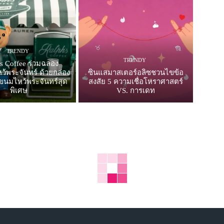
TRENDY
TRENDY
’s Coffee ร่วมฉลอง
้พระจันทร์ ด้วยกล่อง
ซินแสมาสเตอร์อลิซชวนไขข้อ
ขนมไหว้พระจันทร์สุด
สงสัย 5 ความเชื่อโหราศาสตร์
พิเศษ
VS. การเดท