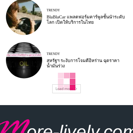
TRENDY
BlaBlaCar แพลตฟอร์มคาร์พูลชั้นนำระดับ
โลก เปิดให้บริการในไทย
TRENDY
สหรัฐฯ ระงับการโจมตีอิหร่าน ฉุดราคา
น้ำมันร่วง
Load more