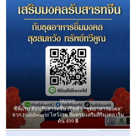
TRENDY
ซีพีแรม ต้อนรับสารทจีน เปิดตัว “ชุดอาหารมงคล”
จาก Fudidiworld ไหว้ง่าย อิ่มครบ เสริมสิริมงคล เริ่ม
ต้น 499 ฿