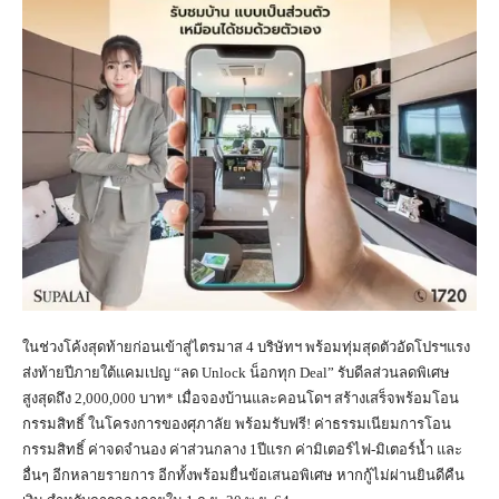
ในช่วงโค้งสุดท้ายก่อนเข้าสู่ไตรมาส 4 บริษัทฯ พร้อมทุ่มสุดตัวอัดโปรฯแรง
ส่งท้ายปีภายใต้แคมเปญ “ลด Unlock น็อกทุก Deal” รับดีลส่วนลดพิเศษ
สูงสุดถึง 2,000,000 บาท* เมื่อจองบ้านและคอนโดฯ สร้างเสร็จพร้อมโอน
กรรมสิทธิ์ ในโครงการของศุภาลัย พร้อมรับฟรี! ค่าธรรมเนียมการโอน
กรรมสิทธิ์ ค่าจดจำนอง ค่าส่วนกลาง 1ปีแรก ค่ามิเตอร์ไฟ-มิเตอร์น้ำ และ
อื่นๆ อีกหลายรายการ อีกทั้งพร้อมยื่นข้อเสนอพิเศษ หากกู้ไม่ผ่านยินดีคืน