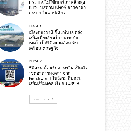
LACHA ไม่ใช้เบอร์เกาหลี จอง
KTX–บัสด่วน แท็กซี่ จ่ายค่าตั๋ว
ครบจบในแอปเดียว
TRENDY
เมืองทองธานี ขึ้นแท่น เขตส่ง
เสริมเมืองอัจฉริยะยกระดับ
เทคโนโลยี สิ่งแวดล้อม ขับ
เคลื่อนเศรษฐกิจ
TRENDY
ซีพีแรม ต้อนรับสารทจีน เปิดตัว
“ชุดอาหารมงคล” จาก
Fudidiworld ไหว้ง่าย อิ่มครบ
เสริมสิริมงคล เริ่มต้น 499 ฿
Load more