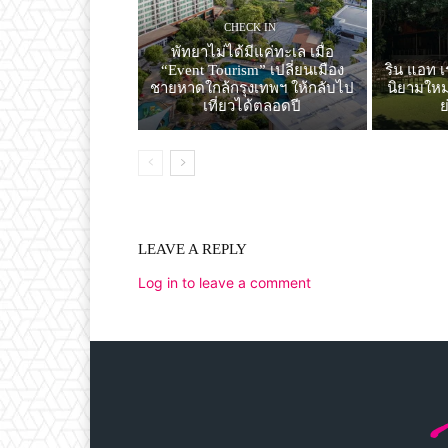
CHECK IN
พัทยาไม่ได้มีแค่ทะเล เมื่อ
“Event Tourism” เปลี่ยนเมือง
ริน แอท เ
ชายหาดใกล้กรุงเทพฯ ให้กลับไป
นิยามใหม่
เที่ยวได้ตลอดปี
LEAVE A REPLY
Log in to leave a comment