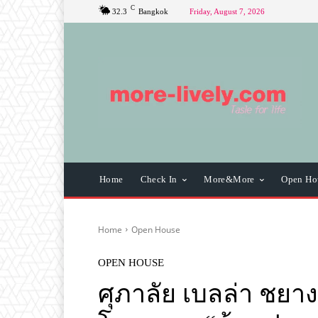
C
32.3
Bangkok
Friday, August 7, 2026
Home
Check In
More&More
Open Ho
Home
Open House
OPEN HOUSE
ศุภาลัย เบลล่า ชยา