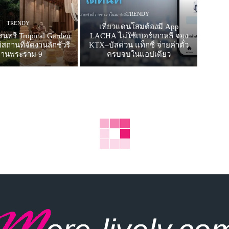
TRENDY
TRENDY
เที่ยวแดนโสมต้องมี App
รนทรี Tropical Garden
LACHA ไม่ใช้เบอร์เกาหลี จอง
สถานที่จัดงานลักชัวรี
KTX–บัสด่วน แท็กซี่ จ่ายค่าตั๋ว
ย่านพระราม 9
ครบจบในแอปเดียว