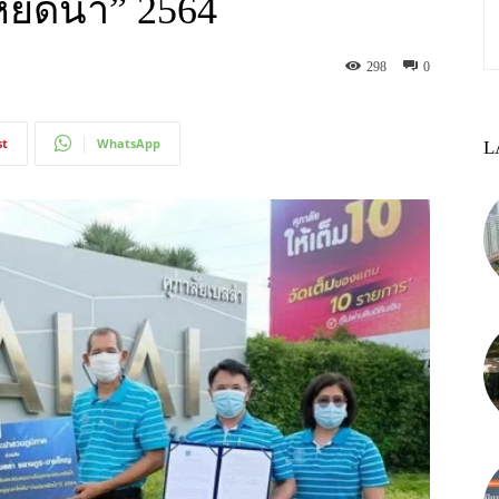
ยัดน้ำ” 2564
298
0
st
WhatsApp
L