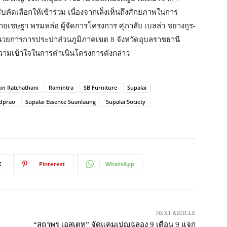
รับคัดเลือกให้เข้าร่วม เนื่องจากเล็งเห็นถึงศักยภาพในการ
นายเชษฐา พรมหล่อ ผู้จัดการโครงการ ศุภาลัย เบลล่า ชยางกูร-
นวยการการประปาส่วนภูมิภาคเขต 8 จังหวัดอุบลราชธานี
กความเข้าใจในการดำเนินโครงการดังกล่าว
on Ratchathani
Ramintra
SB Furniture
Supalai
adprao
Supalai Essence Suanlaung
Supalai Society
X
Pinterest
WhatsApp
NEXT ARTICLE
“สถาพร เอสเตท” จัดแคมเปญฉลอง 9 เดือน 9 แจก