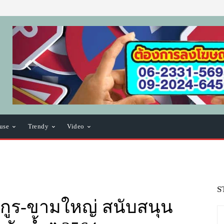
use
Trendy
Video
S
งกูร-ขามใหญ่ สนับสนุน