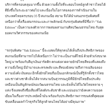
บริการที่ครอบคลุมมากขึ้น ด้วยความตั้งใจที่จะตอบโจทย์ลูกค้าชาวไทยได้
ดียิ่งขึ้นในระยะยาวต่อไป และเนื่องในโอกาสฉลองการดำเนินงานใน
ประเทศไทยครบรอบ 35 ปี สแกนเนีย สยาม จึงได้นำเสนอรถรุ่นพิเศษที่
เหนือกว่าทั้งเรื่องสมรรถนะและภาพลักษณ์ กับรถรุ่นพิเศษที่มีชื่อว่า “Yak
Edition” เป็นความลงตัวจากการผสมผสานงานศิลปวัฒนธรรมไทย กับสุด
ยอดงานวิศวกรรมของสแกนเนีย
“รถรุ่นพิเศษ “Yak Edition” นี้จะแสดงให้ทุกคนได้เห็นถึงประสิทธิภาพของ
สแกนเนียที่สามารถไปได้เหนือกว่า ไม่ว่าจะเป็นงานดีไซน์ ด้วยหัวเก๋งขนาด
ใหญ่ มาพร้อมกับสีมุกเงินอาร์คติก ตกแต่งลวดลายยักษ์ไทยสีทองที่แสดงถึง
ความยิ่งใหญ่ มีอำนาจและทรงพลัง และสีทองยังหมายถึงการเฉลิมฉลอง
ความมั่งคั่ง เงินทอง อีกทั้งยักษ์ไทยถือเป็นเอกลักษณ์เป็นที่รู้จักทั้งชาวไทย
และชาวต่างชาติ เห็นได้จากสนามบินสุวรรณภูมิที่มียักษ์ไทยยืนประดับ
เหมือนเป็นสัญลักษณ์ของวัฒนธรรมไทย และยังเห็นได้ในวัดไทยหลาย ๆ
แห่ง จึงแสดงถึงชื่อเสียงที่โด่งดังระดับชาติ และแน่นอนว่ายังคงความยอด
เยี่ยมในเรื่องการประหยัดน้ำมัน พร้อมกับประสิทธิภาพการขนส่งที่สุดยอด
ขับเคลื่อนผลกำไรธุรกิจให้ลูกค้าคนไทยได้อย่างมีคุณภาพ”