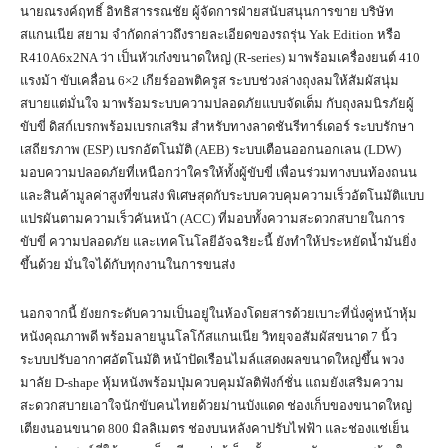
นายณรงค์ฤทธิ์ อิทธิสารรณชัย ผู้จัดการฝ่ายสนับสนุนการขาย บริษัท
สแกนเนีย สยาม จำกัดกล่าวถึงรายละเอียดของรถรุ่น Yak Edition หรือ
R410A6x2NA ว่า เป็นหัวเก๋งขนาดใหญ่ (R-series) มาพร้อมเครื่องยนต์ 410
แรงม้า ขับเคลื่อน 6×2 เกียร์ออพติครูส ระบบช่วงล่างถุงลมให้สัมผัสนุ่ม
สบายแต่มั่นใจ มาพร้อมระบบความปลอดภัยแบบจัดเต็ม กับถุงลมนิรภัยผู้
ขับขี่ ดิสก์เบรกพร้อมเบรกเสริม สำหรับทางลาดชันรีทาร์เดอร์ ระบบรักษา
เสถียรภาพ (ESP) เบรกอัตโนมัติ (AEB) ระบบเตือนออกนอกเลน (LDW)
มอบความปลอดภัยที่เหนือกว่าใครให้ทั้งผู้ขับขี่ เพื่อนร่วมทางบนท้องถนน
และสินค้ามูลค่าสูงที่ขนส่ง พิเศษสุดกับระบบควบคุมความเร็วอัตโนมัติแบบ
แปรผันตามความเร็วคันหน้า (ACC) ที่มอบทั้งความสะดวกสบายในการ
ขับขี่ ความปลอดภัย และเทคโนโลยีอัจฉริยะนี้ ยังทำให้ประหยัดน้ำมันยิ่ง
ขึ้นด้วย มั่นใจได้กับทุกงานในการขนส่ง
นอกจากนี้ ยังยกระดับความเป็นอยู่ในห้องโดยสารด้วยเบาะที่นั่งคู่หน้าหุ้ม
หนังคุณภาพดี พร้อมลายนูนโลโก้สแกนเนีย วิทยุจอสัมผัสขนาด 7 นิ้ว
ระบบปรับอากาศอัตโนมัติ หน้าปัดเรือนไมล์แสดงผลขนาดใหญ่ขึ้น พวง
มาลัย D-shape หุ้มหนังพร้อมปุ่มควบคุมมัลติฟังก์ชั่น แถมยังเสริมความ
สะดวกสบายเอาใจนักขับคนไทยด้วยม่านบังแดด ช่องเก็บของขนาดใหญ่
เตียงนอนขนาด 800 มิลลิเมตร ช่องบนหลังคาปรับไฟฟ้า และช่องแช่เย็น