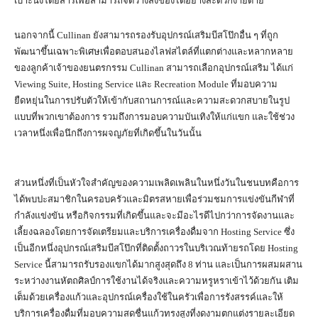
เบาะนั่งโดยสารเพื่อสามารถจัดวางสิ่งของได้อย่างสะดวกง่ายดาย
นอกจากนี้ Cullinan ยังสามารถรองรับอุปกรณ์เสริมบีสโป๊กอื่น ๆ ที่ถูก
พัฒนาขึ้นเฉพาะพิเศษเพื่อตอบสนองไลฟสไตล์ที่แตกต่างและหลากหลาย
ของลูกค้าเจ้าของยนตรกรรม Cullinan สามารถเลือกอุปกรณ์เสริม ได้แก่
Viewing Suite, Hosting Service และ Recreation Module ที่มอบความ
ยืดหยุ่นในการปรับตัวให้เข้ากับสถานการณ์และความสะดวกสบายในรูป
แบบที่พวกเขาต้องการ รวมถึงการมอบความบันเทิงให้แก่แขก และใช้ช่วง
เวลาหนึ่งเพื่อนึกถึงการผจญภัยที่เกิดขึ้นในวันนั้น
ส่วนหนึ่งที่เป็นหัวใจสำคัญของความเพลิดเพลินในหนึ่งวันในชนบทคือการ
ได้พบปะสมาชิกในครอบครัวและมิตรสหายเพื่อร่วมชมการแข่งขันกีฬาที่
กำลังแข่งขัน หรือกิจกรรมที่เกิดขึ้นและจะมีอะไรดีไปกว่าการจัดงานและ
เลี้ยงฉลองโดยการจัดเตรียมและบริการเครื่องดื่มจาก Hosting Service ซึ่ง
เป็นอีกหนึ่งอุปกรณ์เสริมบีสโป๊กที่ติดตั้งถาวรในบริเวณท้ายรถโดย Hosting
Service นี้สามารถรับรองแขกได้มากสูงสุดถึง 8 ท่าน และเป็นการผสมผสาน
ระหว่างงานหัตถศิลป์การใช้งานได้จริงและความหรูหราเข้าไว้ด้วยกัน เติม
เต็มด้วยเครื่องแก้วและอุปกรณ์เครื่องใช้ในครัวเพื่อการรังสรรค์และให้
บริการเครื่องดื่มที่มอบความสดชื่นแก้วทรงสูงที่งดงามตกแต่งรายละเอียด