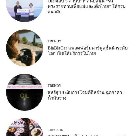
OR มอบ 5 ล้านบาท สนับสนุน “รถ
พระราชทานเพื่อแม่และเด็กไทย” ให้กรม
อนามัย
TRENDY
BlaBlaCar แพลตฟอร์มคาร์พูลชั้นนำระดับ
โลก เปิดให้บริการในไทย
TRENDY
สหรัฐฯ ระงับการโจมตีอิหร่าน ฉุดราคา
น้ำมันร่วง
CHECK IN