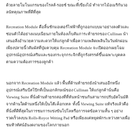
ด้วยลายโมโนแกรมของโรลส์-รอยซ์ ขณะที่เขียงไม้ ทำจากไม้อเมริกันวอ
ลนัทคุณภาพที่ดีที่สุด
Recreation Module คือลิ้นชักมอเตอร์ไฟฟ้าที่ถูกออกแบบมาอย่างลงตัวและ
ซ่อนตัวได้อย่างแนบเนียนภายในห้องเก็บสัมภาระท้ายรถของ Cullinan นำ
เสนอสิ่งอำนวยความสะดวกให้แก่ลูกค้าเพื่อความเพลิดเพลินในวันพักผ่อน
เพียงปลายนิ้วสัมผัสที่ปุ่มควบคุม Recreation Module จะเปิดออกเผยโฉม
อุปกรณ์อุปกรณ์เสริมและของกระจุกกระจิกที่ถูกรังสรรค์ขึ้นเฉพาะบุคคล
ตามความต้องการของลูกค้า
นอกจาก Recreation Module แล้ว พื้นที่ด้านท้ายรถยังนำเสนออีกหนึ่ง
อุปกรณ์เสริมบีสโป๊กที่เป็นเอกลักษณ์ของ Cullinan ให้แก่ลูกค้านั่นคือ
Viewing Suite ที่นั่งด้านท้ายรถสองที่ที่หันหน้าชนกันสามารถปรับอัตโนมัติ
จากด้านใดด้านหนึ่งให้เป็นโต๊ะค็อกเทล ทั้งนี้ Viewing Suite แท้จริงแล้วคือ
ที่นั่งที่ดีที่สุดในการชมการแข่งขันโปโลหรือการจดข้อความสั้น ๆ อย่าง
รวดเร็วลงบน Rolls-Royce Writing Pad หรือเพียงแค่หยุดพักระหว่างทางเพื่อ
ชมทิวทัศน์อันงดงามของโลกภายนอก