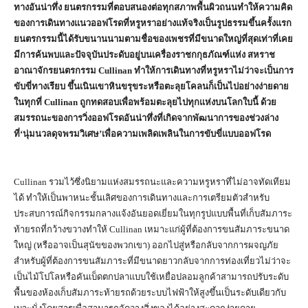
ทางอันน่าทึ่ง ยนตรกรรมที่ตอบสนองต่อทุกสภาพพื้นผิวถนนทำให้ความคิด
ของการเดินทางแนวออฟโรดที่หรูหราอย่างแท้จริงเป็นรูปธรรมขึ้นครั้งแรก
ยนตรกรรมนี้ได้รับขนานนามตามชื่อของเพชรที่มีขนาดใหญ่ที่สุดเท่าที่เคย
มีการค้นพบและปัจจุบันประดับอยู่บนเครื่องราชกกุธภัณฑ์แห่ง สหราช
อาณาจักรยนตรกรรม
Cullinan
ทำให้การเดินทางที่หรูหราไม่ว่าจะเป็นการ
ขับขี่ทางเรียบ ขึ้นเนินเขาหินขรุขระหรือตะลุยโคลนก็เป็นไปอย่างง่ายดาย
ในทุกที่
Cullinan
ถูกทดสอบเพื่อพร้อมตะลุยไปทุกแห่งบนโลกใบนี้ ด้วย
สมรรถนะของการวิ่งออฟโรดอันน่าทึ่งที่เกิดจากพัฒนาการของช่วงล่าง
ที่‘นุ่มนวลดุจพรมวิเศษ’เพื่อความเพลิดเพลินในการขับขี่แบบออฟโรด
Cullinan รวมไว้ซึ่งนิยามแห่งสมรรถนะและความหรูหราที่ไม่อาจทัดเทียม
ได้ ทำให้เป็นพาหนะชั้นเลิศของการเดินทางและการเตรียมตัวสำหรับ
ประสบการณ์กิจกรรมกลางแจ้งอันยอดเยี่ยมในทุกรูปแบบพื้นที่เก็บสัมภาระ
ท้ายรถที่กว้างขวางทำให้ Cullinan เหมาะแก่ผู้ที่ต้องการขนสัมภาระขนาด
ใหญ่ (หรืออาจเป็นสุนัขของพวกเขา) ออกไปสู่หรือกลับจากการผจญภัย
สำหรับผู้ที่ต้องการขนสัมภาระที่มีขนาดยาวกลับจากการท่องเที่ยวไม่ว่าจะ
เป็นไม้โปโลหรือคันเบ็ดตกปลาแบบใช้เหยื่อปลอมลูกค้าสามารถปรับระดับ
พื้นของห้องเก็บสัมภาระท้ายรถด้วยระบบไฟฟ้าให้สูงขึ้นเป็นระดับเดียวกับ