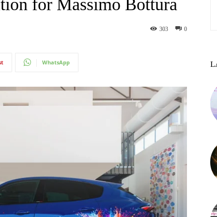
ition for Massimo Bottura
303
0
st
WhatsApp
L