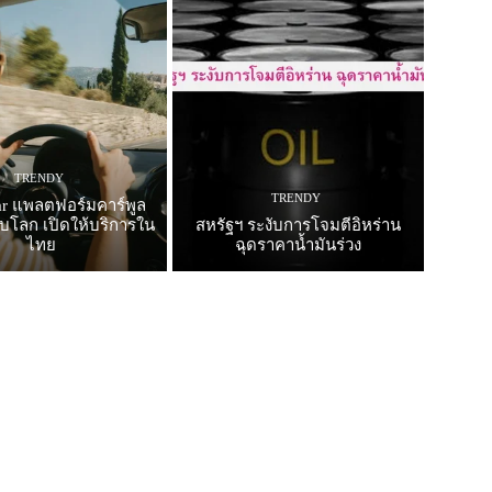
TRENDY
TRENDY
ar แพลตฟอร์มคาร์พูล
ับโลก เปิดให้บริการใน
สหรัฐฯ ระงับการโจมตีอิหร่าน
ไทย
ฉุดราคาน้ำมันร่วง