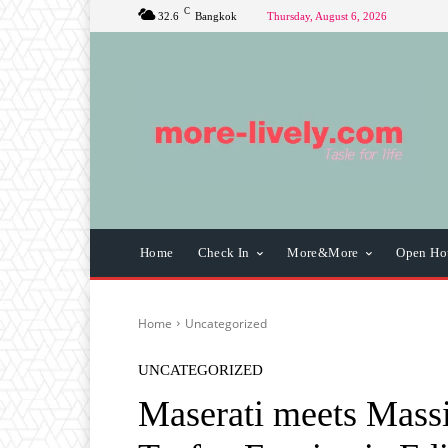
C
32.6
Bangkok
Thursday, August 6, 2026
Home
Check In
More&More
Open Ho
Home
Uncategorized
UNCATEGORIZED
Maserati meets Mass