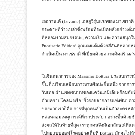
เลอวานเต้ (Levante) เอสยูวีรุ่นแรกของ มาเซราต
กระดาษที่ว่างเปล่าซึ่งพร้อมที่ระเบิดพลังอย่างเต็ม
ที่หลอมรวมสมรรถนะ, ความเร็ว และความสนุกในการ
Fuoriserie Edition’ ถูกแต่งแต้มด้วยสีสันที่
กำเนิดเป็น มาเซราติ ที่เปี่ยมด้วยความคิดสร้างส
ในจินตนาการของ Massimo Bottura ประสบการณ์ใน
ขึ้น ก็เปรียบเสมือนการงานศิลปะชิ้นหนึ่ง จากการท
วินเทจ ผ่านเขตชนบทของแคว้นเอมิเลียพร้อมกับพี
ด้วยคราบโคลน หรือ ‘ริ้วรอยจากการแข่งขัน’ ตามท
ของพวกเราก็คือ การที่ทุกคนล้วนเป็นตัวละครห
หล่อหลอมเหตุการณ์ที่เราประสบ ก่อร่างขึ้นด้ว
ส่งผลให้ในท้ายที่สุด เราทุกคนจึงมีเอกลักษณ์ที่
ไปลุยแบบออฟโรดอย่างเต็มที่ Bottura มักจะไม่ล้า