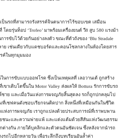
ิ เป็นรถที่สามารถรังสรรค์จินตนาการไร้ขอบเขต เสมือน
ที่ โดยรุ่นท็อป ‘Trofeo’ มาพร้อมเครื่องยนต์ วี8 สูบ 580 แรงม้า
ขับไว้ด้วยกันอย่างลงตัว ขณะที่ตัวถังของ ‘Blu Stradale
หลากหลาย เช่นเดียวกับแดชบอร์ดและคอนโซลกลางในห้องโดยสาร
รรค์ในทุกมุมมอง
การขับแบบออฟโรด ซึ่งเป็นเหตุผลที่ เลอวานเต้ ถูกสร้าง
ี่เขาเติบโตขึ้นใน Motor Valley ส่งผลให้ Bottura รักการขับรถ
่ชาย และเมื่อวันแห่งการผจญภัยสิ้นสุดลง รถก็ถูกปกคลุมไป
ี่เชฟคนดังชอบเรียกจนติดปาก สิ่งหนึ่งที่เหมือนกันในชีวิต
ลักแห่งการผจญภัย เราถูกแปลงด้วยประสบการณ์ที่เราพบพาน
ยชัยชนะและความพ่ายแพ้ และแต่งแต้มด้วยสีสันแห่งวัฒนธรรม
แตกต่างกัน ภายใต้บุคลิกและตัวตนอันชัดเจน ซึ่งหลังจากนำรถ
งรถไปอีกหลายวัน เพื่อระลึกถึงบทเรียนอันล้ำค่า