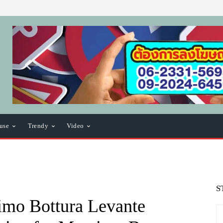
use
Trendy
Video
S
imo Bottura Levante