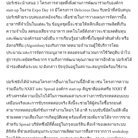
ปอร์เช่จะนำเสนอ 3 โครงการล่าสุดที่เพิ่งผ่านการพัฒนาร่วมกับองค์กร
start-up ในงาน Expo Day 10 มีโครงการ Delicious Data รับหน้าที่สนับสนุน
ปอร์เช่ด้วยระบบสมองกลอัจฉริยะ เพื่อช่วยในการวางแผนการจัดการมื้อ
อาหารที่จำเป็นในแต่ละวัน ข้อมูลชุดนี้จะช่วยให้หลีกเลี่ยงการผลิตที่เกิน
ความจำเป็น ลดของเสียจากอาหาร เทคโนโลยีดังกล่าวจะช่วยลดต้นทุน
และพัฒนาองค์กรอย่างยั่งยืน การเรียนรู้อย่างลึกซึ้งในชุดลำดับคำสั่ง หรือ
อัลกอริทึม (Algorithm) รองรับการคาดหมายจำนวนผู้ใช้บริการโดย
ประมาณ และการจัดการเมนูอาหาร ตลอดจนคำนวณการใช้วัตถุดิบ นำไป
สู่การประหยัดทรัพยากร รวมถึงการพัฒนาคุณภาพอาหารอีกด้วย ปอร์เช่ได้
นำร่องคิดค้นระบบ AI ดังกล่าว ปัจจุบันอยู่ในสถานะสมบูรณ์พร้อมใช้งาน
ปอร์เช่ยังได้นำเสนอโครงการอื่นภายในงานนี้อีกด้วย เช่น โครงการความ
ร่วมมือกับ NXRT และ Spread องค์กร start-up สัญชาติออสเตรีย NXRT ที่
สร้างสรรค์ความเป็นไปได้ในการผสมผสานระหว่างการขับรถทดสอบแบบ
เสมือนจริงและการขับรถทดสอบจริง สิ่งนี้จะช่วยให้ผู้สนใจซื้อรถยนต์
สามารถทดสอบฟังก์ชันการทำงานใหม่ๆ ได้ อาทิ ระบบขับขี่อัตโนมัติ เพื่อ
ช่วยลดความเสี่ยงในการเกิดอุบัติเหตุ พร้อมทั้งช่วยเพิ่มรายได้จากการขาย
สำหรับ Spread บริษัทซึ่งมีที่ตั้งอยู่ในกรุงเบอร์ลิน คือเจ้าของผลงานระบบ
ดิจิทัล ที่ช่วยสนับสนุนกระบวนการผลิตผ่านการสื่อสารจากการ workshop