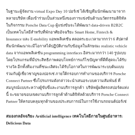
ในฐานะผู้จัดงาน virtual Expo Day 10 ปอร์เช่ ได้เชิญทีมนักพัฒนามาจาก
หลายบริษัท เพื่อเข้าร่วมเป็นส่วนหนึ่งของการแข่งขันด้านนวัตกรรมดิจิทัล
ในกิจกรรม Porsche Data Cup ผู้แข่งขันจะได้พัฒนา data-driven B2B2C
เป็นเทคโนโลยีสำหรับที่พักอาศัยอัจฉริยะ Smart Home, Fintech &
Insurance และ E-mobility แอพพลิเคชัน ตลอดระยะเวลามากกว่า 6 สัปดาห์
ทีมนักพัฒนาจะมีโอกาสได้ปฏิบัติงานกับข้อมูลในลักษณะ realistic vehicle
data จากแอพพลิเคชัน programming interfaces อิสระมากกว่า 140 รูปแบบ
โดยโปรแกรมที่มีประสิทธิภาพตอบโจทย์การแก้ไขปัญหาที่ดีที่สุดจะได้รับ
รางวัล อีกทั้งทีมงานที่ชนะเลิศจะได้รับโอกาสในการพัฒนาระบบต้นแบบ
ร่วมกับผู้เชี่ยวชาญของปอรเช่ ภายใต้กรอบการทำงานของบริการ Porsche
Connect Partner ซึ่งโปรแกรมดังกล่าวจะนำเสนอระบบความสัมพันธ์ ที่
สมบูรณ์แบบระหว่างผู้ขับขี่และงานบริการลูกค้า บริษัทผู้ผลิตรถสปอร์ตแห่ง
นี้ จะขยายขอบเขตงานบริการลูกค้าด้านดิจิทัลด้วยบริการ Porsche Connect
Partner ให้ครอบคลุมทุกด้านของประสบการณ์ในการใช้งานรถยนต์ปอร์เช่
สมองกลอัจฉริยะ
Artificial intelligence
เทคโนโลยีภายในศูนย์อาหาร
:
Delicious Data