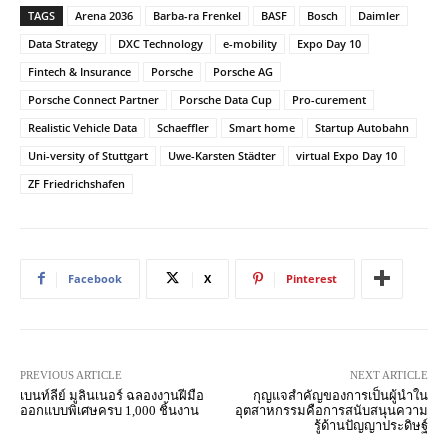
TAGS
Arena 2036
Barba-ra Frenkel
BASF
Bosch
Daimler
Data Strategy
DXC Technology
e-mobility
Expo Day 10
Fintech & Insurance
Porsche
Porsche AG
Porsche Connect Partner
Porsche Data Cup
Pro-curement
Realistic Vehicle Data
Schaeffler
Smart home
Startup Autobahn
Uni-versity of Stuttgart
Uwe-Karsten Städter
virtual Expo Day 10
ZF Friedrichshafen
Facebook
X
Pinterest
PREVIOUS ARTICLE
NEXT ARTICLE
เบนท์ลีย์ มูลินเนอร์ ฉลองงานฝีมือ
กุญแจสำคัญของการเป็นผู้นำใน
ออกแบบพิเศษครบ 1,000 ชิ้นงาน
อุตสาหกรรมคือการสนับสนุนความ
รู้ด้านปัญญาประดิษฐ์