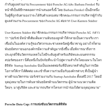
กำกับดูแลส่วนงาน Procurement ของ Porsche AG และ Barbara Frenkel รับ
หน้าที่เป็นพิธีกรตลอดการนำเสนอครั้งนี้ โดย Barbara Frenkel เป็นอีกหนึ่ง
ในผู้ที่ถูกจับตามองว่าจะได้รับตำแหน่งสมาชิกคณะกรรมการบริหารผู้กำกับ
ดูแลส่วนงาน Procurement ของ Porsche AG ต่อจาก Uwe-Karsten Städter
Uwe-Karsten Städter สมาชิกคณะกรรมการบริหารของ Porsche AG กล่าว
ว่า “ปอร์เช่ มีหน้าที่เติมเต็มความฝันของลูกค้าให้กลายเป็นความจริง เรา
เชื่อมั่นในองค์ความรู้ของวิศวกรและช่างเทคนิคผู้เชี่ยวชาญ อย่างไรก็ตาม
พันธมิตรภายนอกองค์กรมีความสำคัญมากยิ่งขึ้น เมื่อพิจารณาถึงการ
ประยุกต์ใช้นวัตกรรมเทคโนโลยีระดับสูงสำหรับบริษัทและยนตรกรรม
สปอร์ตของเรา นี่คือหนึ่งในปัจจัยที่จะนำไปสู่ความสำเร็จโดยเฉพาะในโลก
ดิจิทัล Startup Autobahn นับเป็นแพลตฟอร์มที่มีบทบาทสำคัญในการเปิด
โอกาสให้เราได้ติดต่อ และเข้าถึงความร่วมมือกับองค์กรต่างๆ ที่เป็นผู้นำ
ทางด้านนวัตกรรม ปอร์เช่ร่วมงานกับ Startup Autobahn ตั้งแต่ปี 2017 โดยมี
จุดมุ่งหมายในการค้นหาพันธมิตรด้านนวัตกรรม ผู้นำพาแนวความคิด
ใหม่ๆ มาสู่บริษัท และสามารถบริหารโครงการนำร่องได้ตามจุดมุ่งหมาย”
Porsche Data Cup:
การแข่งขันนวัตกรรมดิจิทัล