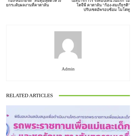
“ก้อง-สมเกียรติ” ลั่นทุ่มสุดตัวหวัง
เอสปาร์กาโร รั้งท็อปเท็นวันแรก โม
ยกระดับผลงานที่คาตาลัน
โตจีพี คาตาลัน “ก้อง-สมเกียรติ”
ปรับเซตอัพรอบซ้อม โมโตทู
Admin
RELATED ARTICLES