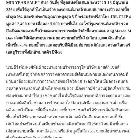
MID YEAR SALE”
กับ
9
วันดีๆ ที่สุดแห่งข้อเสนอ ระหว่าง
5-13
มิถุนายน
2564
เพื่อให้ลูกค้าได้เป็นเจ้าของรถยนต์มาสด้าแบบสบายกระเป๋า ดอกเบี้ย
ต่ำสุด
0%
และรับประกันคุณภาพสูงสุด 5 ปี พร้อมรับฟรีลำโพง
JBL CLIP 4
มูลค่า
2,490
บาท เมื่อจอง
5,000
บาทขึ้นไป ณ โชว์รูมรถยนต์มาสด้า รวม
ถึงเปิดเผยผลงานชิ้นโบแดงจากการกระตุ้นกำลังซื้อจากแคมเปญ
Mazda M
Day
ส่งผลให้เดือนพฤษภาคมยอดขายขยับขึ้นไปเกือบ
3,000
คัน เติบโต
เพิ่มขึ้น
75%
ตอกย้ำกระแสตอบรับที่ดีเยี่ยมต่อรถยนต์นั่งและครอสโอเวอร์
เอสยูวีรวมทั้งปิกอัพมาสด้า บีที-
50
นายธีร์ เพิ่มพงศ์พันธ์ รองประธานบริหารอาวุโส บริษัท มาสด้า เซลส์
(ประเทศไทย) จำกัด กล่าวว่า ตลาดรถยนต์เดือนเมษายนและพฤษภาคมที่
ผ่านมาต้องยอมรับว่าการระบาดของโควิด-19 ระลอกใหม่ มีผลกระทบต่อ
อุตสาหกรรมรถยนต์เมืองไทยพอสมควร เนื่องจากมีจำนวนผู้ติดเชื้อรายวัน
ค่อนข้างมากทำให้ประชาชนยังไม่มั่นใจถึงผลกระทบที่อาจจะตามมา และ
บางเคสตัดสินใจชะลอการรับรถออกไปก่อน แต่เชื่อว่าสถานการณ์จะเริ่ม
คลี่คลายไปในทางที่ดีขึ้น หลังจากที่ประชาชนเริ่มได้รับการฉีดวัคซีนเยอะ
ขึ้น เห็นได้ชัดจากยอดจำหน่ายรถยนต์มาสด้าในเดือนพฤษภาคมก็เริ่ม
เติบโตอย่างชัดเจนเมื่อเทียบช่วงเวลาเดียวกันของปี 2563 โดยเพิ่มขึ้นจาก
เดือนเมษายนที่ผ่านมาถึง 27% หรือเพิ่มสูงขึ้นถึง 75% จากเดือนพฤษภาคม