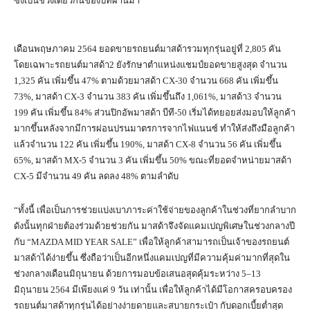
ซึ่งเป็นช่วงเดียวกันของปีที่ผ่านมา
เดือนพฤษภาคม 2564 ยอดขายรถยนต์มาสด้ารวมทุกรุ่นอยู่ที่ 2,805 คัน
โดยเฉพาะรถยนต์มาสด้า2 ยังรักษาตำแหน่งแชมป์ยอดขายสูงสุด จำนวน
1,325 คัน เพิ่มขึ้น 47% ตามด้วยมาสด้า CX-30 จำนวน 668 คัน เพิ่มขึ้น
73%, มาสด้า CX-3 จำนวน 383 คัน เพิ่มขึ้นถึง 1,061%, มาสด้า3 จำนวน
199 คัน เพิ่มขึ้น 84% ส่วนปิกอัพมาสด้า บีที-50 เริ่มได้ทยอยส่งมอบให้ลูกค้า
มากขึ้นหลังจากมีการผ่อนปรนมาตรการจากไฟแนนซ์ ทำให้ส่งถึงมือลูกค้า
แล้วจำนวน 122 คัน เพิ่มขึ้น 190%, มาสด้า CX-8 จำนวน 56 คัน เพิ่มขึ้น
65%, มาสด้า MX-5 จำนวน 3 คัน เพิ่มขึ้น 50% ขณะที่ยอดจำหน่ายมาสด้า
CX-5 มีจำนวน 49 คัน ลดลง 48% ตามลำดับ
“ทั้งนี้ เพื่อเป็นการช่วยแบ่งเบาภาระค่าใช้จ่ายของลูกค้าในช่วงที่ยากลำบาก
ดังนั้นทุกฝ่ายต้องร่วมด้วยช่วยกัน มาสด้าจึงจัดแคมเปญพิเศษในช่วงกลางปี
กับ “MAZDA MID YEAR SALE” เพื่อให้ลูกค้าสามารถเป็นเจ้าของรถยนต์
มาสด้าได้ง่ายขึ้น ซึ่งถือว่าเป็นอีกหนึ่งแคมเปญที่มีความคุ้มค่ามากที่สุดใน
ช่วงกลางเดือนมิถุนายน ด้วยการมอบข้อเสนอสุดคุ้มระหว่าง 5–13
มิถุนายน 2564 มีเพียงแค่ 9 วัน เท่านั้น เพื่อให้ลูกค้าได้มีโอกาสครอบครอง
รถยนต์มาสด้าทุกรุ่นได้อย่างง่ายดายและสบายกระเป๋า กับดอกเบี้ยต่ำสุด