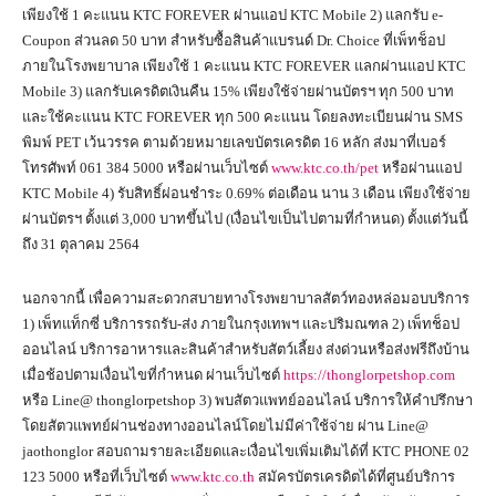
เพียงใช้ 1 คะแนน KTC FOREVER ผ่านแอป KTC Mobile 2) แลกรับ e-
Coupon ส่วนลด 50 บาท สำหรับซื้อสินค้าแบรนด์ Dr. Choice ที่เพ็ทช็อป
ภายในโรงพยาบาล เพียงใช้ 1 คะแนน KTC FOREVER แลกผ่านแอป KTC
Mobile 3) แลกรับเครดิตเงินคืน 15% เพียงใช้จ่ายผ่านบัตรฯ ทุก 500 บาท
และใช้คะแนน KTC FOREVER ทุก 500 คะแนน โดยลงทะเบียนผ่าน SMS
พิมพ์ PET เว้นวรรค ตามด้วยหมายเลขบัตรเครดิต 16 หลัก ส่งมาที่เบอร์
โทรศัพท์ 061 384 5000 หรือผ่านเว็บไซต์
www.ktc.co.th/pet
หรือผ่านแอป
KTC Mobile 4) รับสิทธิ์ผ่อนชำระ 0.69% ต่อเดือน นาน 3 เดือน เพียงใช้จ่าย
ผ่านบัตรฯ ตั้งแต่ 3,000 บาทขึ้นไป (เงื่อนไขเป็นไปตามที่กำหนด) ตั้งแต่วันนี้
ถึง 31 ตุลาคม 2564
นอกจากนี้ เพื่อความสะดวกสบายทางโรงพยาบาลสัตว์ทองหล่อมอบบริการ
1) เพ็ทแท็กซี่ บริการรถรับ-ส่ง ภายในกรุงเทพฯ และปริมณฑล 2) เพ็ทช็อป
ออนไลน์ บริการอาหารและสินค้าสำหรับสัตว์เลี้ยง ส่งด่วนหรือส่งฟรีถึงบ้าน
เมื่อช้อปตามเงื่อนไขที่กำหนด ผ่านเว็บไซต์
https://thonglorpetshop.com
หรือ Line@ thonglorpetshop 3) พบสัตวแพทย์ออนไลน์ บริการให้คำปรึกษา
โดยสัตวแพทย์ผ่านช่องทางออนไลน์โดยไม่มีค่าใช้จ่าย ผ่าน Line@
jaothonglor สอบถามรายละเอียดและเงื่อนไขเพิ่มเติมได้ที่ KTC PHONE 02
123 5000 หรือที่เว็บไซต์
www.ktc.co.th
สมัครบัตรเครดิตได้ที่ศูนย์บริการ