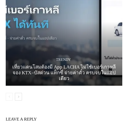
TRENDY
เที่ยวแดนโสมต้องมี App LACHA ไม่ใช้เบอร์เกาหลี
จอง KTX–บัสด่วน แท็กซี่ จ่ายค่าตั๋ว ครบจบในแอป
เดียว
LEAVE A REPLY