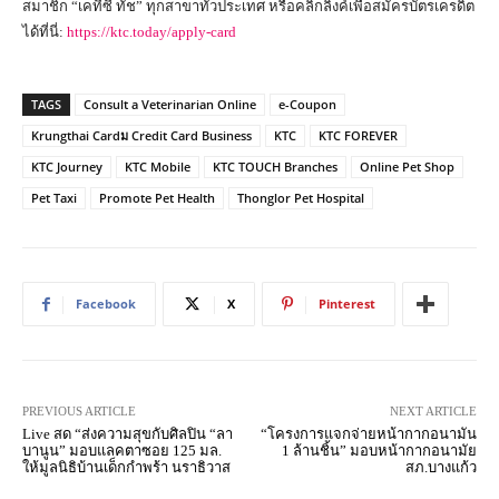
สมาชิก “เคทีซี ทัช” ทุกสาขาทั่วประเทศ หรือคลิกลิงค์เพื่อสมัครบัตรเครดิต
ได้ที่นี่:
https://ktc.today/apply-card
TAGS
Consult a Veterinarian Online
e-Coupon
Krungthai Cardม Credit Card Business
KTC
KTC FOREVER
KTC Journey
KTC Mobile
KTC TOUCH Branches
Online Pet Shop
Pet Taxi
Promote Pet Health
Thonglor Pet Hospital
Facebook
X
Pinterest
PREVIOUS ARTICLE
NEXT ARTICLE
Live สด “ส่งความสุขกับศิลปิน “ลา
“โครงการแจกจ่ายหน้ากากอนามัน
บานูน” มอบแลคตาซอย 125 มล.
1 ล้านชิ้น” มอบหน้ากากอนามัย
ให้มูลนิธิบ้านเด็กกำพร้า นราธิวาส
สภ.บางแก้ว