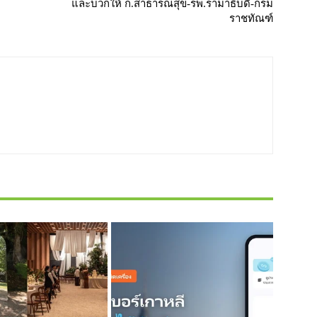
และบวกให้ ก.สาธารณสุข-รพ.รามาธิบดี-กรม
ราชทัณฑ์