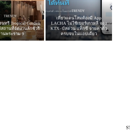
TRENDY
TRENDY
เที่ยวแดนโสมต้องมี App
รนทรี Tropical Garden
LACHA ไม่ใช้เบอร์เกาหลี จอง
สถานที่จัดงานลักชัวรี
KTX–บัสด่วน แท็กซี่ จ่ายค่าตั๋ว
ย่านพระราม 9
ครบจบในแอปเดียว