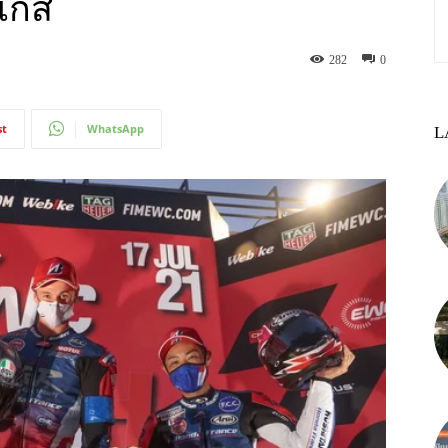
ุเกส
282
0
st
WhatsApp
L