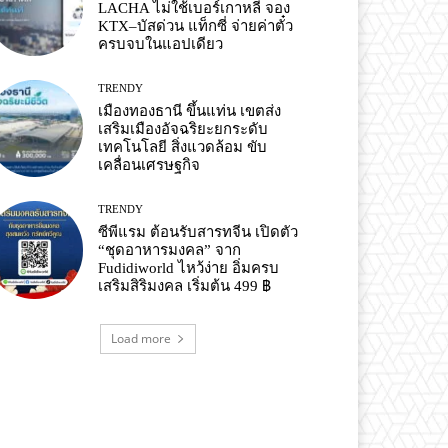
LACHA ไม่ใช้เบอร์เกาหลี จอง
KTX–บัสด่วน แท็กซี่ จ่ายค่าตั๋ว
ครบจบในแอปเดียว
TRENDY
เมืองทองธานี ขึ้นแท่น เขตส่ง
เสริมเมืองอัจฉริยะยกระดับ
เทคโนโลยี สิ่งแวดล้อม ขับ
เคลื่อนเศรษฐกิจ
TRENDY
ซีพีแรม ต้อนรับสารทจีน เปิดตัว
“ชุดอาหารมงคล” จาก
Fudidiworld ไหว้ง่าย อิ่มครบ
เสริมสิริมงคล เริ่มต้น 499 ฿
Load more