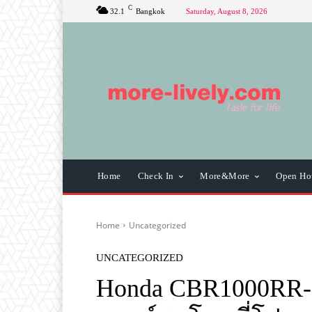
C
32.1
Bangkok
Saturday, August 8, 2026
Home
Check In
More&More
Open Ho
Home
Uncategorized
UNCATEGORIZED
Honda CBR1000RR-R