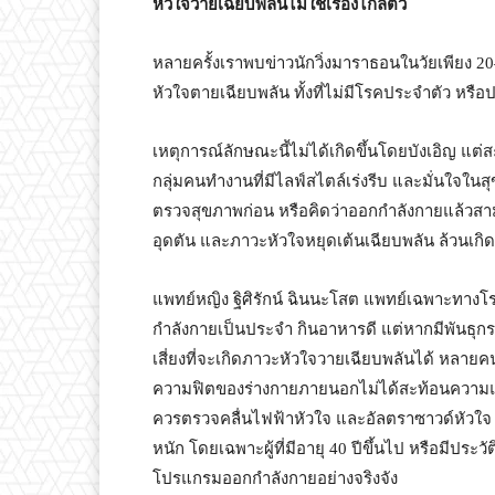
หัวใจวายเฉียบพลันไม่ใช่เรื่องไกลตัว
หลายครั้งเราพบข่าวนักวิ่งมาราธอนในวัยเพียง 20
หัวใจตายเฉียบพลัน ทั้งที่ไม่มีโรคประจำตัว หรือ
เหตุการณ์ลักษณะนี้ไม่ได้เกิดขึ้นโดยบังเอิญ แ
กลุ่มคนทำงานที่มีไลฟ์สไตล์เร่งรีบ และมั่นใจ
ตรวจสุขภาพก่อน หรือคิดว่าออกกำลังกายแล้วสามาร
อุดตัน และภาวะหัวใจหยุดเต้นเฉียบพลัน ล้วนเกิดข
แพทย์หญิง ฐิศิรักน์ ฉินนะโสต แพทย์เฉพาะทางโ
กำลังกายเป็นประจำ กินอาหารดี แต่หากมีพันธุก
เสี่ยงที่จะเกิดภาวะหัวใจวายเฉียบพลันได้ หลาย
ความฟิตของร่างกายภายนอกไม่ได้สะท้อนความแข็งแ
ควรตรวจคลื่นไฟฟ้าหัวใจ และอัลตราซาวด์หัวใจ เพ
หนัก โดยเฉพาะผู้ที่มีอายุ 40 ปีขึ้นไป หรือมีปร
โปรแกรมออกกำลังกายอย่างจริงจัง