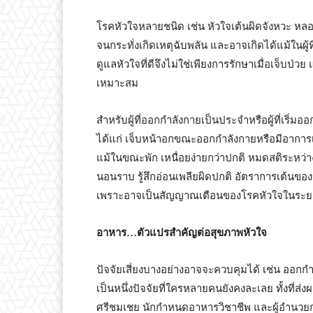
โรคหัวใจหลายชนิด เช่น หัวใจเต้นผิดจังหวะ หล
จนกระทั่งเกิดเหตุฉับพลัน และอาจเกิดได้แม้ในผู้ที
ดูแลหัวใจที่ดีจึงไม่ใช่เพียงการรักษาเมื่อเจ็บป่ว
เหมาะสม
สำหรับผู้ที่ออกกำลังกายเป็นประจำหรือผู้ที่เริ่ม
ได้แก่ เจ็บหน้าอกขณะออกกำลังกายหรือมีอาการเ
แม้ในขณะพัก เหนื่อยง่ายกว่าปกติ หมดสติระหว
นอนราบ รู้สึกอ่อนเพลียผิดปกติ อัตราการเต้นข
เพราะอาจเป็นสัญญาณเตือนของโรคหัวใจในระยะเริ่
อาหาร…ตัวแปรสำคัญต่อสุขภาพหัวใจ
ปัจจัยเสี่ยงบางอย่างอาจจะควบคุมได้ เช่น ออกกำล
เป็นหนึ่งปัจจัยที่ใครหลายคนยังคงละเลย ทั้งที่ส
ศรีชมเชย นักกำหนดอาหารวิชาชีพ และผู้อำนวย