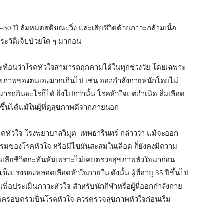
–30 ปี ล้มหมดสติขณะวิ่ง และเสียชีวิตด้วยภาวะกล้ามเนื้อ
ประวัติเจ็บป่วยใด ๆ มาก่อน
ต่สะท้อนว่าโรคหัวใจสามารถคุกคามได้ในทุกช่วงวัย โดยเฉพาะ
ในสุขภาพของตนเองมากเกินไป เช่น ออกกำลังกายหนักโดยไม่
ถกินอะไรก็ได้ ยิ่งไปกว่านั้น โรคหัวใจแต่กำเนิด ลิ่มเลือด
ึ้นได้แม้ในผู้ที่ดูสุขภาพดีจากภายนอก
รคหัวใจ โรงพยาบาลวิมุต–เทพธารินทร์ กล่าวว่า แม้จะออก
รรมของโรคหัวใจ หรือมีไขมันสะสมในเลือด ก็ยังคงมีความ
คนเสียชีวิตกะทันหันเพราะไม่เคยตรวจสุขภาพหัวใจมาก่อน
รงของหลอดเลือดหัวใจภายใน ดังนั้น ผู้ที่อายุ 35 ปีขึ้นไป
ื่อประเมินภาวะหัวใจ สำหรับนักกีฬาหรือผู้ที่ออกกำลังกาย
ะวัติครอบครัวเป็นโรคหัวใจ ควรตรวจสุขภาพหัวใจก่อนเริ่ม