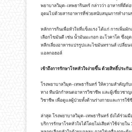
พยาบาลวิมุต–เทพธารินทร์ กล่าวว่า อาหารที่ดีต่อ
อุดมไปด้วยสารอาหารที่ช่วยสนับสนุนการทำงานข
หลักการกินเพื่อหัวใจที่แข็งแรง ได้แก่ การเพิ่
เลือกไขมันดี เช่น น้ำมันมะกอก อะโวคาโด ซึ่งอุ
หลีกเลี่ยงอาหารแปรรูปและไขมันทรานส์ เปลี่ยนจา
แอลกอฮอล์
เข้าถึงการรักษาโรคหัวใจง่ายขึ้น ด้วยสิทธิ์ประกัน
โรงพยาบาลวิมุต–เทพธารินทร์ ให้ความสำคัญกับ
ทาง ทีมนักกำหนดอาหารวิชาชีพ และผู้เชี่ยวชา
วิชาชีพ เพื่อดูแลผู้ป่วยทั้งด้านร่างกายและการใช้
ล่าสุด โรงพยาบาลวิมุต–เทพธารินทร์ ยังได้ร่วมม
บริการรักษาโรคหัวใจได้โดยไม่เสียค่าใช้จ่ายใ
หลอดเลือดหัวใจด้วยบอลลูน การใส่เครื่องกระตุ้น