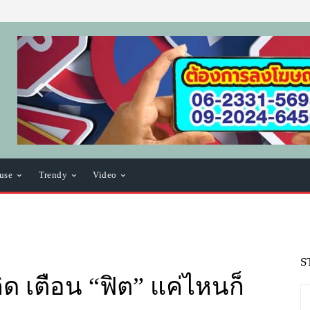
use
Trendy
Video
S
ิด เตือน “ฟิต” แค่ไหนก็