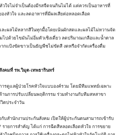
หัวใจไม่จำเป็นต้องมีรสจืดจนกินไม่ได้ แต่ควรเป็นอาหารที่
องหัวใจ และลดอาหารที่มีผลเสียต่อหลอดเลือด
มผักและผลไม้หลากสีในทุกมื้อโดยเน้นผักสดและผลไม้ไม่หวานจัด
ดมไปด้วยไขมันไม่อิ่มตัวเชิงเดี่ยว ลดปริมาณเกลือและน้ำตาล
กแป้งขัดขาวเป็นธัญพืชไม่ขัดสี งดหรือจำกัดเครื่องดื่ม
สังคมที่ รพ.วิมุต-เทพธารินทร์
การดูแลผู้ป่วยโรคหัวใจแบบองค์รวม โดยมีทีมแพทย์เฉพาะ
ญด้านการปรับเปลี่ยนพฤติกรรม ร่วมทำงานกับทีมสหสาขา
ชีวิตประจำวัน
ือกับสำนักงานประกันสังคม เปิดให้ผู้ประกันตนสามารถเข้ารับ
น 7 รายการสำคัญ ได้แก่ การฉีดสีหลอดเลือดหัวใจ การขยาย
หัวใจชนิดถาวร การใช้เครื่องกระตุกไฟฟ้าหัวใจอัตโนมัติ การ