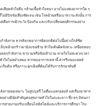
อดเลือดหัวใจตีบ กล้ามเนื้อหัวใจหนา อาจไม่แสดงอาการใด ๆ
่ไม่มีปัจจัยเสี่ยงชัดเจน เช่น โรคอ้วนหรือเบาหวาน ดังนั้น การ
ย แต่คือการเฝ้าระวัง ป้องกัน และปรับเปลี่ยนพฤติกรรมอย่าง
ออกกำลังกาย ควรสังเกตอาการผิดปกติต่อไปนี้อย่างใกล้ชิด
จ็บหน้าอกร้าวมายังแขนซ้าย หัวใจเต้นผิดจังหวะ เหนื่อยหอบ
่างออกกำลังกาย ขาบวมหรือข้อเท้าบวม หายใจไม่สะดวกเวลา
องหัวใจไม่สม่ำเสมอ หากพบอาการเหล่านี้ ควรรีบพบแพทย์
มต้น หรือภาวะฉุกเฉินที่ต้องได้รับการรักษาทันที
ังกายพอเหมาะ ไม่สูบบุหรี่ ไม่ดื่มแอลกอฮอล์ แต่เรื่องอาหาร
่งผลอย่างมีนัยสำคัญต่อสุขภาพหัวใจในระยะยาว ซึ่ง ดร.ปัทนภา
การสายงานปรับเปลี่ยนไลฟ์สไตล์และบริการการศึกษา โรง