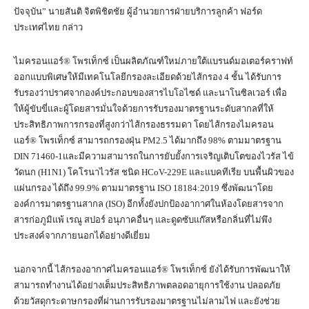
ปัจจุบัน” นายสันติ จิตพิชิตชัย ผู้อำนวยการฝ่ายบริการลูกค้า ฟอร์ด
ประเทศไทย กล่าว
ไมครอนแอร์® โพรเท็กซ์ เป็นผลิตภัณฑ์ใหม่ภายใต้แบรนด์มอเตอร์คราฟท์
ออกแบบพิเศษให้มีเทคโนโลยีกรองละเอียดด้วยไส้กรอง 4 ชั้น ได้รับการ
รับรองว่าปราศจากองค์ประกอบของสารไบโอไซด์ และนาโนซิลเวอร์ เพื่อ
ให้ผู้ขับขี่และผู้โดยสารมั่นใจด้วยการรับรองมาตรฐานระดับสากลที่ให้
ประสิทธิภาพการกรองที่สูงกว่าไส้กรองธรรมดา โดยไส้กรองไมครอน
แอร์® โพรเท็กซ์ สามารถกรองฝุ่น PM2.5 ได้มากถึง 98% ตามมาตรฐาน
DIN 71460-1และมีความสามารถในการยับยั้งการเจริญเติบโตของไวรัส ไข้
วัดนก (H1N1) โคโรนาไวรัส ชนิด HCoV-229E และแบคทีเรีย บนพื้นผิวของ
แผ่นกรอง ได้ถึง 99.9% ตามมาตรฐาน ISO 18184:2019 ซึ่งพัฒนาโดย
องค์การมาตรฐานสากล (ISO) อีกทั้งยังปกป้องอากาศในห้องโดยสารจาก
สารก่อภูมิแพ้ เรณู สปอร์ อนุภาคอื่นๆ และดูดซับแก๊สหรือกลิ่นที่ไม่พึง
ประสงค์จากภายนอกได้อย่างดีเยี่ยม
นอกจากนี้ ไส้กรองอากาศไมครอนแอร์® โพรเท็กซ์ ยังได้รับการพัฒนาให้
สามารถทำงานได้อย่างเต็มประสิทธิภาพตลอดอายุการใช้งาน ปลอดภัย
ด้วยวัสดุกระดาษกรองที่ผ่านการรับรองมาตรฐานไม่ลามไฟ และยังช่วย