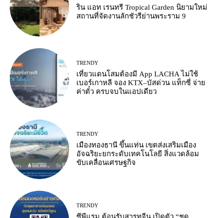
ริน แอท เรนทรี Tropical Garden นิยามใหม่
สถานที่จัดงานลักชัวรีย่านพระราม 9
TRENDY
เที่ยวแดนโสมต้องมี App LACHA ไม่ใช้
เบอร์เกาหลี จอง KTX–บัสด่วน แท็กซี่ จ่าย
ค่าตั๋ว ครบจบในแอปเดียว
TRENDY
เมืองทองธานี ขึ้นแท่น เขตส่งเสริมเมือง
อัจฉริยะยกระดับเทคโนโลยี สิ่งแวดล้อม
ขับเคลื่อนเศรษฐกิจ
TRENDY
ซีพีแรม ต้อนรับสารทจีน เปิดตัว “ชุด