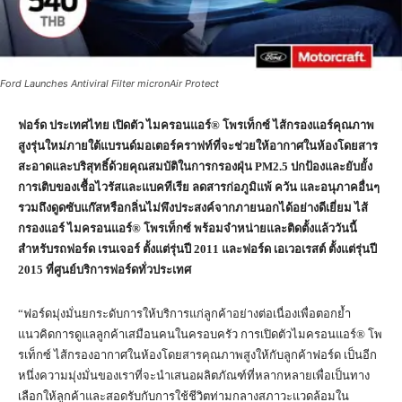
Ford Launches Antiviral Filter micronAir Protect
ฟอร์ด ประเทศไทย เปิดตัว ไมครอนแอร์
® โพรเท็กซ์ ไส้กรองแอร์คุณภาพ
สูงรุ่นใหม่ภายใต้แบรนด์มอเตอร์คราฟท์ที่จะช่วยให้อากาศในห้องโดยสาร
สะอาดและบริสุทธิ์ด้วยคุณสมบัติในการกรองฝุ่น
PM2.5
ปกป้องและยับยั้ง
การเติบของเชื้อไวรัสและแบคทีเรีย ลดสารก่อภูมิแพ้ ควัน และอนุภาคอื่นๆ
รวมถึงดูดซับแก๊สหรือกลิ่นไม่พึงประสงค์จากภายนอกได้อย่างดีเยี่ยม ไส้
กรองแอร์ ไมครอนแอร์
® โพรเท็กซ์ พร้อมจำหน่ายและติดตั้งแล้ววันนี้
สำหรับรถฟอร์ด เรนเจอร์ ตั้งแต่รุ่นปี 2011 และฟอร์ด เอเวอเรสต์ ตั้งแต่รุ่นปี
2015 ที่ศูนย์บริการฟอร์ดทั่วประเทศ
“ฟอร์ดมุ่งมั่นยกระดับการให้บริการแก่ลูกค้าอย่างต่อเนื่องเพื่อตอกย้ำ
แนวคิดการดูแลลูกค้าเสมือนคนในครอบครัว การเปิดตัวไมครอนแอร์® โพ
รเท็กซ์ ไส้กรองอากาศในห้องโดยสารคุณภาพสูงให้กับลูกค้าฟอร์ด เป็นอีก
หนึ่งความมุ่งมั่นของเราที่จะนำเสนอผลิตภัณฑ์ที่หลากหลายเพื่อเป็นทาง
เลือกให้ลูกค้าและสอดรับกับการใช้ชีวิตท่ามกลางสภาวะแวดล้อมใน