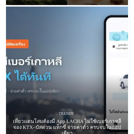
TRENDY
เที่ยวแดนโสมต้องมี App LACHA ไม่ใช้เบอร์เกาหลี
จอง KTX–บัสด่วน แท็กซี่ จ่ายค่าตั๋ว ครบจบในแอป
เดียว