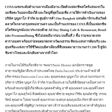
COVA เมซงระดับตำนานจากเมืองมิลาน เปิดตัวแฟลกชิพสโตร์แห่งแรกใน
เอเชียตะวันออกเฉียงใต้ และใหญ่ที่สุดในเอเชีย ภายใต้การดำเนินงานของ
บริษัท บุญลาโภ จำกัด ณ ศูนย์การค้า One Bangkok แลนด์มาร์กระดับเวิลด์
คลาสใจกลางกรุงเทพมหานคร และเป็นร้านแรกของ COVA ที่เป็นแฟลกชิพ
สโตร์สมบูรณ์แบบ ประกอบด้วย All Day Dining Café & Restaurant, Retail
และ PremiumDining ซึ่งไม่เคยมีมาก่อน บนพื้นที่ 2 ชั้น รวมขนาด 690
ตารางเมตร พร้อมถ่ายทอดมรดกทางวัฒนธรรม ศิลปะแห่งการต้อนรับ และ
สุนทรียะแห่งการใช้ชีวิตแบบอิตาเลียนที่สืบทอดมายาวนานกว่า 200 ปี สู่นัก
ชิมชาวไทยและนักเดินทางจากทั่วโลก
ภายในงานได้รับเกียรติจาก ฯพณฯ Paolo Dionisi เอกอัครราชทูต
สาธารณรัฐอิตาลีประจำประเทศไทย Paola Faccioli ประธานเจ้าหน้าที่
บริหารของ Pasticceria Cova และ คุณทรงพล บุญลาโภ ประธานกรรมการ
บริหาร บริษัท บุญลาโภ จำกัด ร่วมเป็นประธานในพิธีเปิดอย่างเป็นทางการ
พร้อมด้วยแขกผู้มีเกียรติและบุคคลสำคัญ อาทิ คุณนพพร และคุณพิไลพร
บุญลาโภ คุณสุวัจน์ ลิปตพัลลภ คุณชาติชาย พยุหนาวีชัย คุณอัครรัฐ วรรณ
รัตน์ คุณดวง โปษยานนท์ คุณกรกนก ยงสกุล คุณถุงแป้ง-ภัทรวดี เหลาสา
และคุณเจสซี่-ณัฐศิญา พรหมมาตร เข้าร่วมเฉลิมฉลองช่วงเวลาสำคัญของ
การเปิดบทใหม่ของเมซงระดับตำนานจากมิลานในประเทศไทย