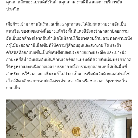
คุณค่าหลักของแบรนด์ทั้งในด้านคุณภาพ งานฝีมือ และการบริการอัน
ประณีต
เมื่อก้าวเข้ามาภายในร้าน ณ ชั้น G ทุกท่านจะได้สัมผัสความงามอันเป็น
สุนทรียะของเมซงแห่งนี้อย่างแท้จริง พื้นที่แห่งนี้ยังคงรักษาสถาปัตยกรรม
อันเป็นเอกลักษณ์จากต้นกำเนิดในมิลานไว้อย่างครบถ้วน ถ่ายทอดผ่านผนัง
กรุไม้มะฮอกกานีเนื้อเข้มที่ให้ความรู้สึกอบอุ่นและสง่างาม โคมระย้า
คริสตัลที่ออกแบบขึ้นเป็นพิเศษซึ่งเปล่งประกายอย่างประณีต และเบาะนั่ง
กำมะหยี่สีน้ำเงินเข้มอันเป็นซิกเนเจอร์ของแบรนด์ที่ช่วยเติมเต็มบรรยากาศ
ให้หรูหราและเหนือกาลเวลา บรรยากาศโดยรวมถูกออกแบบให้เป็นพื้นที่
สำหรับการใช้เวลาอย่างรื่นรมย์ ไม่ว่าจะเป็นการเริ่มต้นวันด้วยเอสเปรสโซ
สไตล์อิตาเลียน การพบปะสังสรรค์ระหว่างวัน หรือช่วงเวลา Aperitivo ใน
ยามเย็น