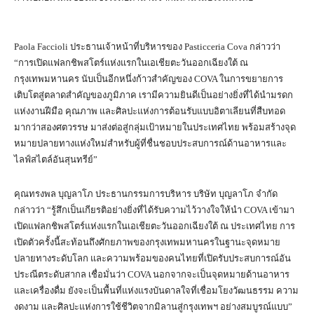
Paola Faccioli ประธานเจ้าหน้าที่บริหารของ Pasticceria Cova กล่าวว่า
“การเปิดแฟลกชิพสโตร์แห่งแรกในเอเชียตะวันออกเฉียงใต้ ณ
กรุงเทพมหานคร นับเป็นอีกหนึ่งก้าวสำคัญของ COVA ในการขยายการ
เติบโตสู่ตลาดสำคัญของภูมิภาค เรามีความยินดีเป็นอย่างยิ่งที่ได้นำมรดก
แห่งงานฝีมือ คุณภาพ และศิลปะแห่งการต้อนรับแบบอิตาเลียนที่สืบทอด
มากว่าสองศตวรรษ มาส่งต่อสู่กลุ่มเป้าหมายในประเทศไทย พร้อมสร้างจุด
หมายปลายทางแห่งใหม่สำหรับผู้ที่ชื่นชอบประสบการณ์ด้านอาหารและ
ไลฟ์สไตล์อันสุนทรีย์”
คุณทรงพล บุญลาโภ ประธานกรรมการบริหาร บริษัท บุญลาโภ จำกัด
กล่าวว่า “รู้สึกเป็นเกียรติอย่างยิ่งที่ได้รับความไว้วางใจให้นำ COVA เข้ามา
เปิดแฟลกชิพสโตร์แห่งแรกในเอเชียตะวันออกเฉียงใต้ ณ ประเทศไทย การ
เปิดตัวครั้งนี้สะท้อนถึงศักยภาพของกรุงเทพมหานครในฐานะจุดหมาย
ปลายทางระดับโลก และความพร้อมของคนไทยที่เปิดรับประสบการณ์อัน
ประณีตระดับสากล เชื่อมั่นว่า COVA นอกจากจะเป็นจุดหมายด้านอาหาร
และเครื่องดื่ม ยังจะเป็นพื้นที่แห่งแรงบันดาลใจที่เชื่อมโยงวัฒนธรรม ความ
งดงาม และศิลปะแห่งการใช้ชีวิตจากมิลานสู่กรุงเทพฯ อย่างสมบูรณ์แบบ”