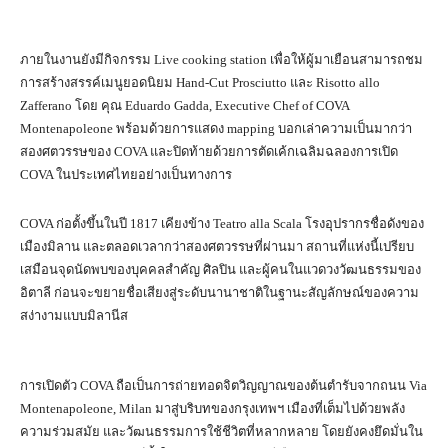
ภายในงานยังมีกิจกรรม Live cooking station เพื่อให้ผู้มาเยือนสามารถชม
การสร้างสรรค์เมนูยอดนิยม Hand-Cut Prosciutto และ Risotto allo
Zafferano โดย คุณ Eduardo Gadda, Executive Chef of COVA
Montenapoleone พร้อมด้วยการแสดง mapping บอกเล่าความเป็นมากว่า
สองศตวรรษของ COVA และปิดท้ายด้วยการตัดเค้กเฉลิมฉลองการเปิด
COVA ในประเทศไทยอย่างเป็นทางการ
COVA ก่อตั้งขึ้นในปี 1817 เคียงข้าง Teatro alla Scala โรงอุปรากรชื่อดังของ
เมืองมิลาน และตลอดเวลากว่าสองศตวรรษที่ผ่านมา สถานที่แห่งนี้เปรียบ
เสมือนจุดนัดพบของบุคคลสำคัญ ศิลปิน และผู้คนในแวดวงวัฒนธรรมของ
อิตาลี ก่อนจะขยายชื่อเสียงสู่ระดับนานาชาติในฐานะสัญลักษณ์ของความ
สง่างามแบบมิลานีส
การเปิดตัว COVA ถือเป็นการถ่ายทอดจิตวิญญาณของต้นตำรับจากถนน Via
Montenapoleone, Milan มาสู่บริบทของกรุงเทพฯ เมืองที่เต็มไปด้วยพลัง
ความร่วมสมัย และวัฒนธรรมการใช้ชีวิตที่หลากหลาย โดยยังคงยึดมั่นใน