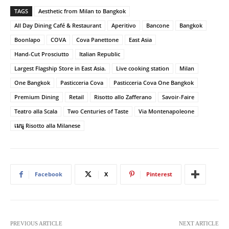
TAGS
Aesthetic from Milan to Bangkok
All Day Dining Café & Restaurant
Aperitivo
Bancone
Bangkok
Boonlapo
COVA
Cova Panettone
East Asia
Hand-Cut Prosciutto
Italian Republic
Largest Flagship Store in East Asia.
Live cooking station
Milan
One Bangkok
Pasticceria Cova
Pasticceria Cova One Bangkok
Premium Dining
Retail
Risotto allo Zafferano
Savoir-Faire
Teatro alla Scala
Two Centuries of Taste
Via Montenapoleone
เมนู Risotto alla Milanese
Facebook
X
Pinterest
PREVIOUS ARTICLE
NEXT ARTICLE