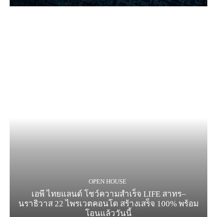
OPEN HOUSE
เอพี ไทยแลนด์ โชว์ความสำเร็จ LIFE สาทร–
นราธิวาส 22 ไพรเวตคอนโด สร้างเสร็จ 100% พร้อม
โอนแล้ววันนี้