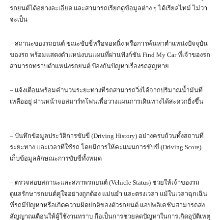
รถยนต์ได้อย่างละเอียด และสามารถเรียกดูข้อมูลต่าง ๆ ได้เรียลไทม์ ไม่ว่า
จะเป็น
– สถานะของรถยนต์ ขณะขับขี่หรือจอดนิ่ง หรือการค้นหาตำแหน่งปัจจุบัน
ของรถ พร้อมแสดงตำแหน่งบนแผนที่ผ่านฟังก์ชัน Find My Car ที่เจ้าของรถ
สามารถทราบตำแหน่งรถยนต์ ป้องกันปัญหาเรื่องรถสูญหาย
– แจ้งเตือนพร้อมคำนวนระยะทางที่รถสามารถวิ่งได้จากปริมาณน้ำมันที่
เหลืออยู่ ผ่านหน้าจอสมาร์ทโฟนเพื่อวางแผนการเดินทางได้สะดวกยิ่งขึ้น
– บันทึกข้อมูลประวัติการขับขี่ (Driving History) อย่างครบถ้วนทั้งสถานที่
ระยะทาง และเวลาที่ใช้รถ โดยมีการให้คะแนนการขับขี่ (Driving Score)
เก็บข้อมูลลักษณะการขับขี่ทั้งหมด
– ตรวจสอบสถานะและสภาพรถยนต์ (Vehicle Status) ช่วยให้เจ้าของรถ
ดูแลรักษารถยนต์คู่ใจอย่างถูกต้อง แม่นยำ และตรงเวลา แม้ในเวลาฉุกเฉิน
ที่รถมีปัญหาหรือเกิดความผิดปกติของตัวรถยนต์ แอปพลิเคชันสามารถส่ง
สัญญาณเตือนให้ผู้ใช้งานทราบ ถือเป็นการช่วยลดปัญหาในการเกิดอุบัติเหตุ