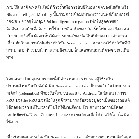
ภายใต้แนวคิดเทคโนโลยีที่ก้าวล้ำเพื่อการขับขี่ในอนาคตของนิสสัน หรือ
Nissan Intelligent Mobility นั้นรวมการเชื่อมกับระหว่างมนุษย์กับอุปกรณ์
อัจฉริยะ ซึ่งอยู่ในกลุ่มของ Intelligent Intregation เพื่อให้ลูกค้าของ
นิสสันปลอดภัยเมื่อต้องการใช้แอปพลิเคชันของสมาร์ทโฟน และยังสะดวก
สบายมากยิ่งขึ้น ดังจะเห็นได้จากรถยนต์ของนิสสันที่ผ่านมา จะสามารถ
เชื่อมต่อกับสมาร์ทโฟนด้วยฟังก์ชัน NissanConnect สามารถใช้ฟังก์ชันที่มี
มากมาย อาทิ ระบบนำทาง รวมถึงระบบเอ็นเตอร์เทนเมนต์ต่างๆ ขณะเดิน
ทาง
โดยเฉพาะในกลุ่มรถกระบะซึ่งมีจำนวนกว่า 50% ของผู้ใช้รถใน
ประเทศไทย นิสสันจึงได้เพิ่ม NissanConnect Lite เป็นเทคโนโลยีแบบเทเล
เมติกส์ (Telematics) ที่รองรับทั้งระบบ ios และ Android ใน นิสสัน นาวารา
PRO-4X และ PRO-2X เพื่อให้ลูกค้าสามารถรับส่งข้อมูลจำเป็นของรถยนต์
ได้ตลอดเวลา แม้ในเวลาที่ไม่ได้ใช้งานก็ตาม โดยสามารถดาวน์โหลด
แอปพลิเคชัน NissanConnect Lite และลงทะเบียนเพื่อใช้งานได้โดยไม่มีค่า
ใช้จ่าย
เมื่อเชื่อมต่อแอปพลิเคชัน NissanConnect Lite เจ้าของรถจะทราบถึงข้อมูล