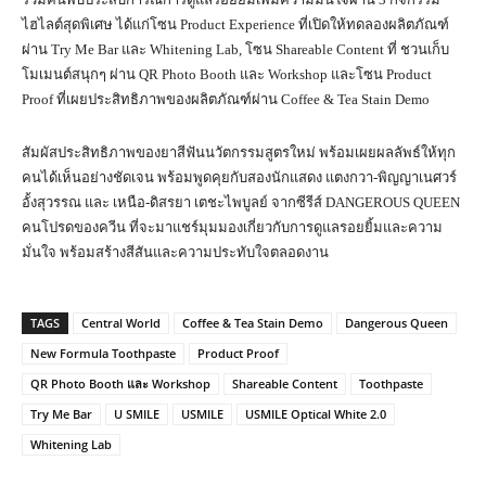
ไฮไลต์สุดพิเศษ ได้แก่โซน Product Experience ที่เปิดให้ทดลองผลิตภัณฑ์
ผ่าน Try Me Bar และ Whitening Lab, โซน Shareable Content ที่ ชวนเก็บ
โมเมนต์สนุกๆ ผ่าน QR Photo Booth และ Workshop และโซน Product
Proof ที่เผยประสิทธิภาพของผลิตภัณฑ์ผ่าน Coffee & Tea Stain Demo
สัมผัสประสิทธิภาพของยาสีฟันนวัตกรรมสูตรใหม่ พร้อมเผยผลลัพธ์ให้ทุก
คนได้เห็นอย่างชัดเจน พร้อมพูดคุยกับสองนักแสดง แตงกวา-พิญญาเนศวร์
อั้งสุวรรณ และ เหนือ-ดิสรยา เตชะไพบูลย์ จากซีรีส์ DANGEROUS QUEEN
คนโปรดของควีน ที่จะมาแชร์มุมมองเกี่ยวกับการดูแลรอยยิ้มและความ
มั่นใจ พร้อมสร้างสีสันและความประทับใจตลอดงาน
TAGS
Central World
Coffee & Tea Stain Demo
Dangerous Queen
New Formula Toothpaste
Product Proof
QR Photo Booth และ Workshop
Shareable Content
Toothpaste
Try Me Bar
U SMILE
USMILE
USMILE Optical White 2.0
Whitening Lab