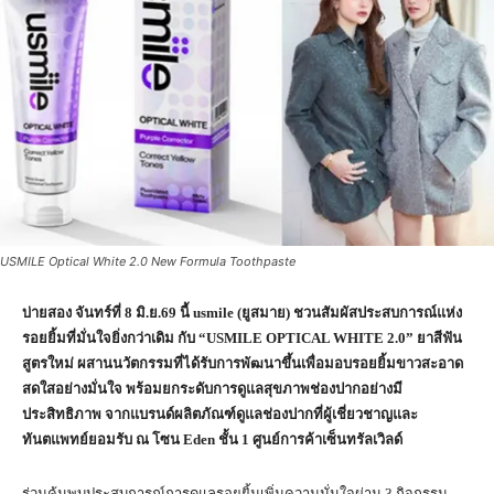
USMILE Optical White 2.0 New Formula Toothpaste
บ่ายสอง จันทร์ที่
8
มิ.ย.
69
นี้
usmile (
ยูสมาย) ชวนสัมผัสประสบการณ์แห่ง
รอยยิ้มที่มั่นใจยิ่งกว่าเดิม กับ “
USMILE OPTICAL WHITE 2.0”
ยาสีฟัน
สูตรใหม่ ผสานนวัตกรรมที่ได้รับการพัฒนาขึ้นเพื่อมอบรอยยิ้มขาวสะอาด
สดใสอย่างมั่นใจ พร้อมยกระดับการดูแลสุขภาพช่องปากอย่างมี
ประสิทธิภาพ จากแบรนด์ผลิตภัณฑ์ดูแลช่องปากที่ผู้เชี่ยวชาญและ
ทันตแพทย์ยอมรับ ณ
โซน
Eden
ชั้น
1
ศูนย์การค้าเซ็นทรัลเวิลด์
ร่วมค้นพบประสบการณ์การดูแลรอยยิ้มเพิ่มความมั่นใจผ่าน 3 กิจกรรม