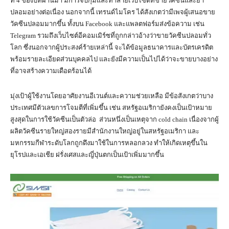
ที่ 4 ของปีที่ผ่านมา มีการจับกุมและทำลายเว็บไซต์ที่ขายวัคซีนและยา
ปลอมอย่างต่อเนื่อง นอกจากนี้ เทรนด์ไมโคร ได้สังเกตว่ามีเพจผู้เสนอขาย
วัคซีนปลอมมากขึ้น ทั้งบน Facebook และแพลตฟอร์มส่งข้อความ เช่น
Telegram รวมถึงเว็บไซต์อีคอมเมิร์ซที่ถูกกล่าวอ้างว่าขายวัคซีนปลอมทั่ว
โลก ซึ่งนอกจากผู้ประสงค์ร้ายเหล่านี้ จะได้ข้อมูลธนาคารและบัตรเครดิต
พร้อมรายละเอียดส่วนบุคคลไป และยังมีความเป็นไปได้ว่าจะขายบางอย่าง
ที่อาจสร้างความเดือดร้อนได้
มุ่งเป้าผู้ใช้งานโดยอาศัยงานอีเวนต์และความช่วยเหลือ มีข้อสังเกตว่าบาง
ประเทศมีตัวเลขการโจมตีที่เพิ่มขึ้น เช่น สหรัฐอเมริกายังคงเป็นเป้าหมาย
สูงสุดในการใช้วัคซีนเป็นตัวล่อ ส่วนหนึ่งเป็นเหตุจาก cold chain เนื่องจากผู้
ผลิตวัคซีนรายใหญ่สองรายมีสำนักงานใหญ่อยู่ในสหรัฐอเมริกา และ
มหกรรมกีฬาระดับโลกถูกดึงมาใช้ในการหลอกลวง ทำให้เกิดเหตุขึ้นใน
ยุโรปและเอเชีย ฝรั่งเศสและญี่ปุ่นตกเป็นเป้าเพิ่มมากขึ้น