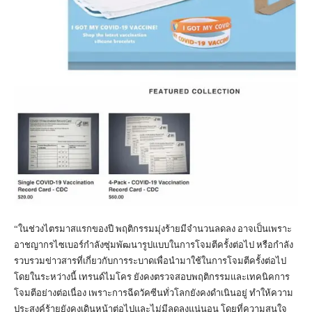
“ในช่วงไตรมาสแรกของปี พฤติกรรมมุ่งร้ายมีจำนวนลดลง อาจเป็นเพราะ
อาชญากรไซเบอร์กำลังซุ่มพัฒนารูปแบบในการโจมตีครั้งต่อไป หรือกำลัง
รวบรวมข่าวสารที่เกี่ยวกับการระบาดเพื่อนำมาใช้ในการโจมตีครั้งต่อไป
โดยในระหว่างนี้ เทรนด์ไมโคร ยังคงตรวจสอบพฤติกรรมและเทคนิคการ
โจมตีอย่างต่อเนื่อง เพราะการฉีดวัคซีนทั่วโลกยังคงดำเนินอยู่ ทำให้ความ
ประสงค์ร้ายยังคงเดินหน้าต่อไปและไม่มีลดลงแน่นอน โดยที่ความสนใจ