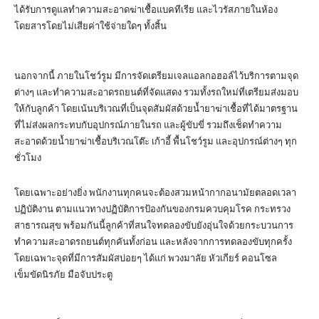
ได้รับการดูแลทำความสะอาดฆ่าเชื้อแบคทีเรีย และไวรัสภายในห้อง
โดยสารโดยไม่เสียค่าใช้จ่ายใดๆ ทั้งสิ้น
นอกจากนี้ ภายในโชว์รูม มีการจัดเตรียมเจลแอลกอฮอล์ไว้บริการตามจุด
ต่างๆ และทำความสะอาดรถยนต์ที่จัดแสดง รวมทั้งรถใหม่ที่เตรียมส่งมอบ
ให้กับลูกค้า โดยเน้นบริเวณที่เป็นจุดสัมผัสด้วยน้ำยาฆ่าเชื้อที่ได้มาตรฐาน
ที่ไม่ส่งผลกระทบกับอุปกรณ์ภายในรถ และผู้ขับขี่ รวมถึงเช็ดทำความ
สะอาดด้วยน้ำยาฆ่าเชื้อบริเวณโต๊ะ เก้าอี้ พื้นโชว์รูม และอุปกรณ์ต่างๆ ทุก
ชั่วโมง
โดยเฉพาะอย่างยิ่ง พนักงานทุกคนจะต้องสวมหน้ากากอนามัยตลอดเวลา
ปฏิบัติงาน ตามแนวทางปฏิบัติการป้องกันของกรมควบคุมโรค กระทรวง
สาธารณสุข พร้อมกันนี้ลูกค้าที่สนใจทดลองขับยังอุ่นใจด้วยกระบวนการ
ทำความสะอาดรถยนต์ทุกคันทั้งก่อน และหลังจากการทดลองขับทุกครั้ง
โดยเฉพาะจุดที่มีการสัมผัสบ่อยๆ ได้แก่ พวงมาลัย หัวเกียร์ คอนโซล
เข็มขัดนิรภัย มือจับประตู