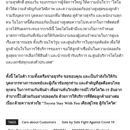
นายสุรศักดิ์ สุทองวัน รองกรรมการผู้จัดการใหญ่ ให้ความมั่นใจว่า “โตโย
ต้าให้ความสำคัญกับสวัสดิภาพ และความปลอดภัยอย่างสูงสุดของลูกค้า
รวมถึงบุคลากร บุคคลภายนอกที่มาติดต่อ คู่ค้าทางธุรกิจ และพนักงานทุก
คน ในโอกาสนี้ต้องขออภัยเป็นอย่างสูงต่อความไม่สะดวกในการติดต่อที่
อาจได้รับผลกระทบจากกรณีนี้ โดยโตโยต้ามีแนวทางในการกำหนด
มาตรการป้องกันที่เข้มงวดให้กับพนักงานของผู้แทนจำหน่ายในการดูแล
เรื่องสาธารณสุข ทั้งบริเวณโชว์รูม และศูนย์บริการในทุกจุดสัมผัส เพื่อให้
ลูกค้ามั่นใจในการใช้บริการของเรา ขอให้ลูกค้าเชื่อมั่นในความปลอดภัย
สูงสุดจากการเลือกใช้สินค้า และนำรถเข้ารับบริการ ณ ศูนย์บริการโตโยต้า
และเลกซัสทุกแห่งทั่วประเทศ”
ทั้งนี้ โตโยต้า รวมทั้งเครือข่ายธุรกิจ ขอขอบคุณ และเป็นกำลังใจให้กับ
บุคลากรทางการแพทย์และผู้เกี่ยวข้องทุกท่าน และสำคัญที่สุดคือคนไทย
ทุกคน ในการร่วมกันฟันฝ่า เพื่อผ่านพ้นวิกฤติการณ์ไวรัสโควิด-
19
อันยาก
ลำบากนี้ไปด้วยกันอย่างปลอดภัย ด้วยการให้บริการที่ดีต่อลูกค้าอย่างต่อ
เนื่อง ด้วยความห่วงใย
“Toyota Stay With You
เคียงคู่ไทย สู้ภัยโควิด
”
TAGS
Care about Customers
Side by Side Fight Against Covid 19