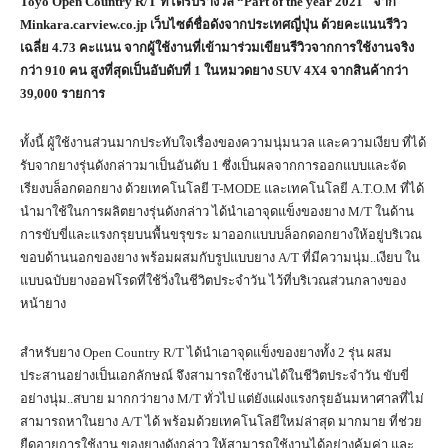
Toyo Open Country R/T
ที่ได้รับรางวัล “
Part of the year
2021″ จาก
Minkara.carview.co.jp
เว็บไซต์ชื่อดังจากประเทศญี่ปุ่น ด้วยคะแนนรีวิว
เฉลี่ย 4.73 คะแนน จากผู้ใช้งานที่เข้ามาร่วมเขียนรีวิวจากการใช้งานจริง
กว่า 910 คน สูงที่สุดเป็นอับดับที่ 1 ในหมวดยาง
SUV
4
X
4 จากสินค้ากว่า
39,000 รายการ
ทั้งนี้ ผู้ใช้งานส่วนมากประทับใจเรื่องของความนุ่มนวล และความเงียบ ที่ได้
รับจากยางรุ่นดังกล่าวมาเป็นอันดับ 1 ซึ่งเป็นผลจากการออกแบบและจัด
เรียงบล็อกดอกยาง ด้วยเทคโนโลยี T-MODE และเทคโนโลยี A.T.O.M ที่ได้
นำมาใช้ในการผลิตยางรุ่นดังกล่าว ได้นำเอาจุดแข็งของยาง M/T ในด้าน
การขับขี่และแรงกรุยบนพื้นขรุขระ มาออกแบบบล็อกดอกยางให้อยู่บริเวณ
ขอบด้านนอกของยาง พร้อมผสมกับรูปแบบยาง A/T ที่มีความนุ่ม..เงียบ ใน
แบบฉบับยางออฟโรดที่ใช้วิ่งในชีวิตประจำวัน ไว้ที่บริเวณส่วนกลางของ
หน้ายาง
สำหรับยาง Open Country R/T ได้นำเอาจุดแข็งของยางทั้ง 2 รุ่น ผสม
ประสานอย่างเป็นเอกลักษณ์ จึงสามารถใช้งานได้ในชีวิตประจำวัน ขับขี่
อย่างนุ่ม..สบาย มากกว่ายาง M/T ทั่วไป แต่ยังแฝงแรงกรุยอันมหาศาลที่ไม่
สามารถหาในยาง A/T ได้ พร้อมด้วยเทคโนโลยีใหม่ล่าสุด มากมาย ที่ช่วย
ยืดอายุการใช้งาน ของยางดังกล่าว ให้สามารถใช้งานได้อย่างคุ้มค่า และ