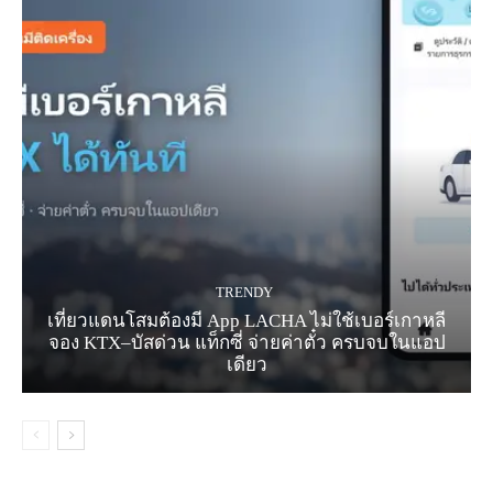
TRENDY
เที่ยวแดนโสมต้องมี App LACHA ไม่ใช้เบอร์เกาหลี
จอง KTX–บัสด่วน แท็กซี่ จ่ายค่าตั๋ว ครบจบในแอป
เดียว