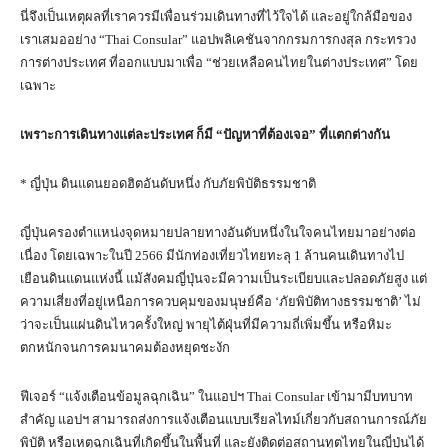
นี่จึงเป็นเหตุผลที่เราควรมีเพื่อนร่วมเดินทางที่ไว้ใจได้ และอยู่ใกล้มือของ
เราเสมออย่าง “Thai Consular” แอปพลิเคชันจากกรมการกงสุล กระทรวง
การต่างประเทศ ที่ออกแบบมาเพื่อ “ช่วยเหลือคนไทยในต่างประเทศ” โดย
เฉพาะ
เพราะการเดินทางแต่ละประเทศ ก็มี
“ปัญหาที่ต้องเจอ” ที่แตกต่างกัน
* ญี่ปุ่น ดินแดนยอดฮิตอันดับหนึ่ง กับภัยพิบัติธรรมชาติ
ญี่ปุ่นครองตำแหน่งจุดหมายปลายทางอันดับหนึ่งในใจคนไทยมาอย่างต่อ
เนื่อง โดยเฉพาะในปี 2566 มีนักท่องเที่ยวไทยทะลุ 1 ล้านคนเดินทางไป
เยือนดินแดนแห่งนี้ แม้สังคมญี่ปุ่นจะมีความเป็นระเบียบและปลอดภัยสูง แต่
ความเสี่ยงที่อยู่เหนือการควบคุมของมนุษย์คือ ‘ภัยพิบัติทางธรรมชาติ’ ไม่
ว่าจะเป็นแผ่นดินไหวครั้งใหญ่ พายุไต้ฝุ่นที่มีความถี่เพิ่มขึ้น หรือหิมะ
ตกหนักจนการคมนาคมต้องหยุดชะงัก
ฟีเจอร์ “แจ้งเตือนข้อมูลฉุกเฉิน” ในแอปฯ Thai Consular เข้ามามีบทบาท
สำคัญ แอปฯ สามารถส่งการแจ้งเตือนแบบเรียลไทม์เกี่ยวกับสถานการณ์ภัย
พิบัติ หรือเหตุฉุกเฉินที่เกิดขึ้นในพื้นที่ และยังติดต่อสถานทูตไทยในญี่ปุ่นได้