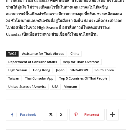
การมีแอปฯ Thai Consular คือคำตอบสำหรับนักท่องเที่ยวไทย ที่จะเป็นตัว
ช่วยให้อุ่นใจ ไม่ว่าจะเกิดอะไรขึ้นในต่างแดน เราจะไม่ได้เผชิญ
สถานการณ์นั้นเพียงลำพัง เพราะมีกรมการกงศุล ที่พร้อมช่วยเหลือตลอด
24 ชั่วโมงผ่านแอปพลิเคชันที่อยู่ในมือเรา ดังนั้น ก่อนจะแพ็คกระเป๋าออก
ไปท่องเที่ยวในช่วง High Season นี้ อย่าลืมดาวน์โหลดแอปฯ Thai
Consular เป็นเพื่อนร่วมทาง ช่วยเชื่อมถึงไทยคนไกลบ้าน
TAGS
Assistance for Thais Abroad
China
Department of Consular Affairs
Help for Thais Overseas
High Season
Hong Kong
Japan
SINGAPORE
South Korea
Taiwan
Thai Consular App
Top 5 Countries Of Thai People
United States of America
USA
Vietnam
Facebook
X
Pinterest