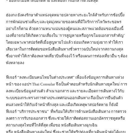
* ฮ่องกง เมื่อพาสปอร์ตหาย และต้องการเอกสารด่วนที่สุด
ฮ่องกง ยังคงรักษาตำแหน่งจุดหมายปลายทางระยะใกล้สำหรับการช้อปปิ้ง
การพักผ่อนช่วงสั้นๆ และจุดมุ่งหมายของคนที่มีใจรักการไหว้พระขอพร
อย่างไรก็ตาม ด้วยความหนาแน่นของผู้คนและสภาพแวดล้อมของเมืองนี้
เองที่อาจก่อให้เกิดความเสี่ยงใน ‘การสูญหายหรือถูกขโมยเอกสารสำคัญ’
โดยเฉพาะพาสปอร์ตที่เมื่อสูญหายไปแล้ว ย่อมเกิดความยุ่งยาก ทำให้เรา
เสียเวลาในการติดต่อขอหนังสือเดินทางชั่วคราวฉบับใหม่จากสถานกงสุล
ซึ่งอาจทำให้เราต้องพลาดเที่ยวบินที่จองไว้ หรือแผนการท่องเที่ยวอื่น ๆ ต้อง
พังทลายลง
ฟีเจอร์ “ลงทะเบียนคนไทยในต่างประเทศ” เพื่อแจ้งข้อมูลการเดินทางล่วง
หน้า ของ แอปฯ Thai Consular จึงเป็นคำตอบสำหรับนักเดินทางยุคใหม่ การ
ลงทะเบียนข้อมูลส่วนตัว สำเนาเอกสาร และรายละเอียดการเดินทางไว้กับ
ระบบของกระทรวงการต่างประเทศก่อนออกเดินทาง ถือเป็นการยืนยันตัว
ตนล่วงหน้าให้กับเจ้าหน้าที่กงสุล และเมื่อเกิดเหตุพาสปอร์ตหาย ก็ยังมี
ฟีเจอร์ “บริการประชาชน” ที่พร้อมให้บริการด้านหนังสือเดินทาง การตรวจ
ลงตรา การรับรองเอกสาร ซึ่งจะช่วยให้เราติดต่อสถานเอกอัครราชทูตหรือ
สถานกงสุลไทยที่ใกล้ที่สุด เพื่อขอ หนังสือเดินทางฉุกเฉิน
หรือ หนังสือเดินทางเล่มใหม่ ซึ่งจะช่วยให้ทริปท่องเที่ยวเดินหน้าต่อได้แบบ