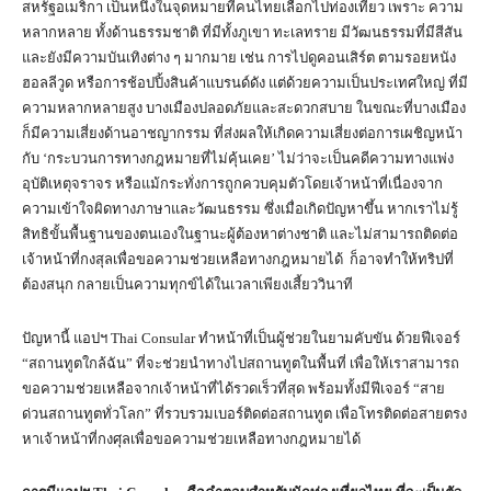
สหรัฐอเมริกา เป็นหนึ่งในจุดหมายที่คนไทยเลือกไปท่องเที่ยว เพราะ ความ
หลากหลาย ทั้งด้านธรรมชาติ ที่มีทั้งภูเขา ทะเลทราย มีวัฒนธรรมที่มีสีสัน
และยังมีความบันเทิงต่าง ๆ มากมาย เช่น การไปดูคอนเสิร์ต ตามรอยหนัง
ฮอลลีวูด หรือการช้อปปิ้งสินค้าแบรนด์ดัง แต่ด้วยความเป็นประเทศใหญ่ ที่มี
ความหลากหลายสูง บางเมืองปลอดภัยและสะดวกสบาย ในขณะที่บางเมือง
ก็มีความเสี่ยงด้านอาชญากรรม ที่ส่งผลให้เกิดความเสี่ยงต่อการเผชิญหน้า
กับ ‘กระบวนการทางกฎหมายที่ไม่คุ้นเคย’ ไม่ว่าจะเป็นคดีความทางแพ่ง
อุบัติเหตุจราจร หรือแม้กระทั่งการถูกควบคุมตัวโดยเจ้าหน้าที่เนื่องจาก
ความเข้าใจผิดทางภาษาและวัฒนธรรม ซึ่งเมื่อเกิดปัญหาขึ้น หากเราไม่รู้
สิทธิขั้นพื้นฐานของตนเองในฐานะผู้ต้องหาต่างชาติ และไม่สามารถติดต่อ
เจ้าหน้าที่กงสุลเพื่อขอความช่วยเหลือทางกฎหมายได้ ก็อาจทำให้ทริปที่
ต้องสนุก กลายเป็นความทุกข์ได้ในเวลาเพียงเสี้ยววินาที
ปัญหานี้ แอปฯ Thai Consular ทำหน้าที่เป็นผู้ช่วยในยามคับขัน ด้วยฟีเจอร์
“สถานทูตใกล้ฉัน” ที่จะช่วยนำทางไปสถานทูตในพื้นที่ เพื่อให้เราสามารถ
ขอความช่วยเหลือจากเจ้าหน้าที่ได้รวดเร็วที่สุด พร้อมทั้งมีฟีเจอร์ “สาย
ด่วนสถานทูตทั่วโลก” ที่รวบรวมเบอร์ติดต่อสถานทูต เพื่อโทรติดต่อสายตรง
หาเจ้าหน้าที่กงศุลเพื่อขอความช่วยเหลือทางกฎหมายได้