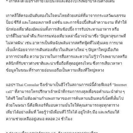
* เกาหลีใต้ เมื่อร่างกายไม่เป็นใจและต้องไปโรงพยาบาลในต่างแดน
เกาหลีใต้ครองอันดับสองในใจคนไทยด้วยเสน่ห์ที่มาจากกระแสวัฒนธรรม
ป็อป ซีรีส์ และไอดอลเกาหลี แฟชั่น และการช็อปปิ้งสินค้าความงาม ที่ทำให้
นักท่องเที่ยวต้องอัดแน่นทั้งการเดินช้อปปิ้ง การรับประทานอาหาร หรือ
ปาร์ตี้ในยามค่ำคืน กิจกรรมท่องเที่ยวเหล่านี้อาจนำมาซึ่ง ‘ปัญหาสุขภาพที่
ไม่คาดฝัน’ เช่น อาหารเป็นพิษฉับพลันจากสตรีทฟู้ดที่ไม่คุ้นเคย การบาด
เจ็บเล็กน้อยจากการเดินท่องเที่ยวในเส้นทางใหม่ ๆ ปัญหาใหญ่เมื่อเกิด
อาการป่วยคือ ความวุ่นวายในการสื่อสารและความไม่รู้ว่าโรงพยาบาลหรือ
คลินิกที่รับชาวต่างชาติและน่าเชื่อถือที่สุดอยู่ตรงไหน ซึ่งการเสียเวลาหา
ข้อมูลในขณะที่ร่างกายอ่อนแอถือเป็นความเสี่ยงที่ใหญ่หลวง
แอปฯ Thai Consular จึงเข้ามาเป็นฮีโร่ในสถานการณ์นี้ด้วยฟีเจอร์ “Internet
call” ที่สามารถโทรปรึกษาเจ้าหน้าที่กรมการกงสุลเพื่อขอคำแนะนำต่าง ๆ
ได้ฟรี โดยไม่ต้องผ่านกำแพงภาษาของการค้นหาบนอินเทอร์เน็ตที่เต็มไป
ด้วยโฆษณา นี่คือฟีเจอร์ที่มอบความมั่นใจให้คุณสามารถลุยทุกตาราง
เที่ยวได้อย่างเต็มที่ โดยรู้ว่ามีเพื่อนที่ไว้ใจได้ อยู่ใกล้ๆ มือ และพร้อมให้
ความช่วยเหลืออยู่เสมอ ตลอด 24 ชั่วโมง