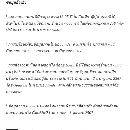
ข้อมูลอ้างอิง
1
แบบสอบถามคนที่มีอายุระหว่าง
18-25
ปี ใน อินเดีย
,
ญี่ปุ่น
,
เกาหลีใต้
,
สิงคโปร์
,
ไทย และเวียดนาม จำนวน
7,000
คน ในเดือนกรกฎาคม
2567
จัด
ทำโดย
OnePoll
ในนามของ
Tinder
2
การเปรียบเทียบข้อมูลภายในของ
Tinder
ตั้งแต่วันที่
1
มกราคม –
30
มิถุนายน
2567 – 1
มกราคม –
30
มิถุนายน
2568
3
การสำรวจคนโสดทางออนไลน์อายุ
18-25
ปี ที่ใช้แอพหาคู่จำนวน
7,000
คน (ใน
7
ประเทศ ได้แก่ สหราชอาณาจักร
,
สหรัฐอเมริกา
,
ออสเตรเลีย
,
ฝรั่งเศส
,
เยอรมนี และญี่ปุ่น ระหว่างวันที่
21
มิถุนายน –
2
กรกฎาคม
2567
โดย
Opinium
ในนามของ
Tinder
ตามหลักจรรยาบรรณของสมาคมวิจัย
การตลาด
4
ข้อมูลจาก Tinder ประเทศไทยจากหน้าประวัติส่วนตัว คำอธิบายตัวตน
และความสนใจ ตั้งแต่วันที่ 1 มกราคม – 1 ตุลาคม 2567