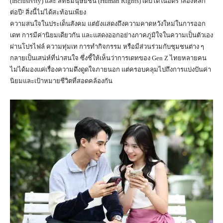
(Inclusivity) และ สิทธิมนุษยชน (Human Rights) เติบโตในอัตราสองหลัก
ต่อปี² สิ่งนี้ไม่ได้สะท้อนเพียง
ความสนใจในประเด็นสังคม แต่ยังแสดงถึงความคาดหวังใหม่ในการออก
เดท การมีค่านิยมเดียวกัน และแสดงออกอย่างภาคภูมิใจในความเป็นตัวเอง
ผ่านโปรไฟล์ ความทุ่มเท การทำกิจกรรม หรือมีส่วนร่วมกับชุมชนต่าง ๆ
กลายเป็นเสน่ห์ที่น่าสนใจ ซึ่งชี้ให้เห็นว่าการเดทของ Gen Z ไทยหลายคน
ไม่ได้มองแค่เรื่องความดึงดูดใจภายนอก แต่ครอบคลุมไปถึงการแบ่งปันค่า
นิยมและเป้าหมายชีวิตที่สอดคล้องกัน