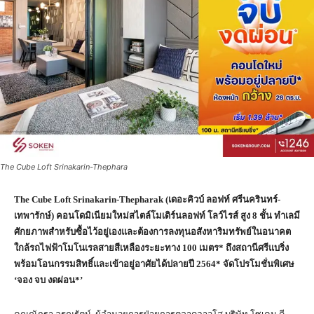
The Cube Loft Srinakarin-Thephara
The Cube Loft Srinakarin-Thepharak (
เดอะคิวบ์ ลอฟท์ ศรีนครินทร์-
เทพารักษ์) คอนโดมิเนียมใหม่สไตล์โมเดิร์นลอฟท์ โลว์ไรส์ สูง
8 ชั้น ทำเลมี
ศักยภาพสำหรับซื้อไว้อยู่เองและต้องการลงทุนอสังหาริมทรัพย์ในอนาคต
ใกล้รถไฟฟ้าโมโนเรลสายสีเหลืองระยะทาง 100 เมตร* ถึงสถานีศรีแบริ่ง
พร้อมโอนกรรมสิทธิ์และเข้าอยู่อาศัยได้ปลายปี 2564* จัดโปรโมชั่นพิเศษ
‘จอง จบ งดผ่อน*’