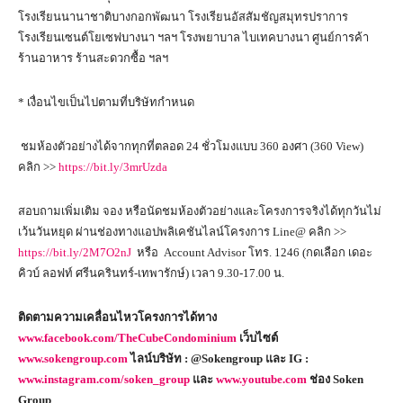
โรงเรียนนานาชาติบางกอกพัฒนา โรงเรียนอัสสัมชัญสมุทรปราการ
โรงเรียนเซนต์โยเซฟบางนา ฯลฯ โรงพยาบาล ไบเทคบางนา ศูนย์การค้า
ร้านอาหาร ร้านสะดวกซื้อ ฯลฯ
* เงื่อนไขเป็นไปตามที่บริษัทกำหนด
ชมห้องตัวอย่างได้จากทุกที่ตลอด 24 ชั่วโมงแบบ 360 องศา (360 View)
คลิก >>
https://bit.ly/3mrUzda
สอบถามเพิ่มเติม จอง หรือนัดชมห้องตัวอย่างและโครงการจริงได้ทุกวันไม่
เว้นวันหยุด ผ่านช่องทางแอปพลิเคชันไลน์โครงการ Line@ คลิก >>
https://bit.ly/2M7O2nJ
หรือ Account Advisor โทร. 1246 (กดเลือก เดอะ
คิวบ์ ลอฟท์ ศรีนครินทร์-เทพารักษ์) เวลา 9.30-17.00 น.
ติดตามความเคลื่อนไหวโครงการได้ทาง
www.facebook.com/TheCubeCondominium
เว็บไซต์
www.sokengroup.com
ไลน์บริษัท :
@Sokengroup
และ
IG :
www.instagram.com/soken_group
และ
www.youtube.com
ช่อง
Soken
Group