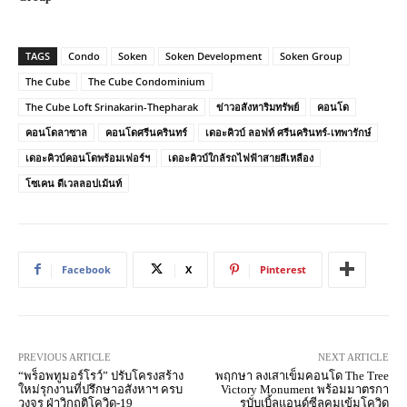
TAGS
Condo
Soken
Soken Development
Soken Group
The Cube
The Cube Condominium
The Cube Loft Srinakarin-Thepharak
ข่าวอสังหาริมทรัพย์
คอนโด
คอนโดลาซาล
คอนโดศรีนครินทร์
เดอะคิวบ์ ลอฟท์ ศรีนครินทร์-เทพารักษ์
เดอะคิวบ์คอนโดพร้อมเฟอร์ฯ
เดอะคิวบ์ใกล้รถไฟฟ้าสายสีเหลือง
โซเคน ดีเวลลอปเม้นท์
Facebook
X
Pinterest
PREVIOUS ARTICLE
NEXT ARTICLE
“พร็อพทูมอร์โรว์” ปรับโครงสร้าง
พฤกษา ลงเสาเข็มคอนโด The Tree
ใหม่รุกงานที่ปรึกษาอสังหาฯ ครบ
Victory Monument พร้อมมาตรกา
วงจร ฝ่าวิกฤติโควิด-19
รบับเบิ้ลแอนด์ซีลคุมเข้มโควิด