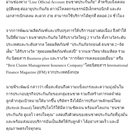
ผ่านช่องทาง “Line Official Account ธนชาตประกันภัย” สำหรับแจ้งเคลม
อุบัติเหตุ ต่ออายุประกันภัย ดาวน์โหลดกรมธรรม์อิเล็กทรอนิกส์ และส่ง
เอกสารเบิกเคลม สะดวก ง่าย สามารถใช้บริการได้ทุกที่ ตลอด 24 ชั่วโมง
จากการพัฒนาผลิตภัณฑ์และปรับปรุงการให้บริการอย่างต่อเนื่อง จึงทำให้
ในปีที่ผ่านมา ธนชาตประกันภัย ได้รับรางวัลใหญ่ 2 รางวัล ทั้งรางวัลระดับ
ประเทศและระดับสากล โดยผลิตภัณฑ์ “ประกันภัยรถยนต์ ธนชาต 2+จัด
เต็ม” ได้รับรางวัล “สุดยอดผลิตภัณฑ์แห่งปี” จากมหาวิทยาลัยมหิดล ร่วม
กับ นิตยสาร Business plus และรางวัล “การจัดการเคลมยอดเยี่ยม” หรือ
“Best Claims Management Insurance Company”โดยนิตยสาร International
Finance Magazine (IFM) จากประเทศอังกฤษ
นายพีระพัฒน์ กล่าวว่า เพื่อสะท้อนถึงความแข็งแกร่งและความมุ่งมั่นใน
การประกอบธุรกิจประกันภัยของกลุ่มธนชาต รวมถึงสร้างการจดจำต่อ
ลูกค้ากลุ่มเป้าหมายให้มากขึ้น บริษัทฯ จึงได้มีการปรับภาพลักษณ์ใหม่
(Refresh Brand) โดยปรับโลโก้ให้มีความชัดเจน พร้อมสโลแกน “ธนชาต
ประกันภัย ดูแลไว ตรงใจคุณ” แสดงถึงตัวตนของธนชาตประกันภัยที่มุ่งมั่น
และพร้อมส่งมอบบริการอันเป็นเลิศให้กับลูกค้า ได้อย่างรวดเร็ว และมี
คุณภาพตรงใจทุกคน