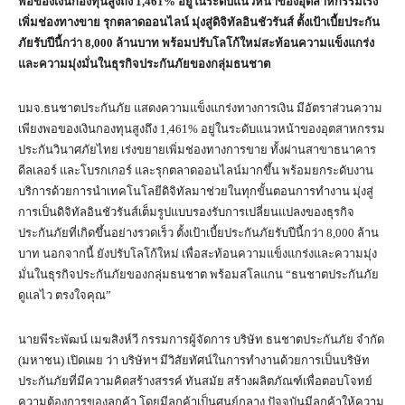
พอของเงินกองทุนสูงถึง
1,461% อยู่ในระดับแนวหน้าของอุตสาหกรรมเร่ง
เพิ่มช่องทางขาย รุกตลาดออนไลน์ มุ่งสู่ดิจิทัลอินชัวรันส์ ตั้งเป้าเบี้ยประกัน
ภัยรับปีนี้กว่า 8,000 ล้านบาท พร้อมปรับโลโก้ใหม่สะท้อนความแข็งแกร่ง
และความมุ่งมั่นในธุรกิจประกันภัยของกลุ่มธนชาต
บมจ.ธนชาตประกันภัย แสดงความแข็งแกร่งทางการเงิน มีอัตราส่วนความ
เพียงพอของเงินกองทุนสูงถึง 1,461% อยู่ในระดับแนวหน้าของอุตสาหกรรม
ประกันวินาศภัยไทย เร่งขยายเพิ่มช่องทางการขาย ทั้งผ่านสาขาธนาคาร
ดีลเลอร์ และโบรกเกอร์ และรุกตลาดออนไลน์มากขึ้น พร้อมยกระดับงาน
บริการด้วยการนำเทคโนโลยีดิจิทัลมาช่วยในทุกขั้นตอนการทำงาน มุ่งสู่
การเป็นดิจิทัลอินชัวรันส์เต็มรูปแบบรองรับการเปลี่ยนแปลงของธุรกิจ
ประกันภัยที่เกิดขึ้นอย่างรวดเร็ว ตั้งเป้าเบี้ยประกันภัยรับปีนี้กว่า 8,000 ล้าน
บาท นอกจากนี้ ยังปรับโลโก้ใหม่ เพื่อสะท้อนความแข็งแกร่งและความมุ่ง
มั่นในธุรกิจประกันภัยของกลุ่มธนชาต พร้อมสโลแกน “ธนชาตประกันภัย
ดูแลไว ตรงใจคุณ”
นายพีระพัฒน์ เมฆสิงห์วี กรรมการผู้จัดการ บริษัท ธนชาตประกันภัย จำกัด
(มหาชน) เปิดเผย ว่า บริษัทฯ มีวิสัยทัศน์ในการทำงานด้วยการเป็นบริษัท
ประกันภัยที่มีความคิดสร้างสรรค์ ทันสมัย สร้างผลิตภัณฑ์เพื่อตอบโจทย์
ความต้องการของลูกค้า โดยมีลูกค้าเป็นศูนย์กลาง ปัจจุบันมีลูกค้าให้ความ