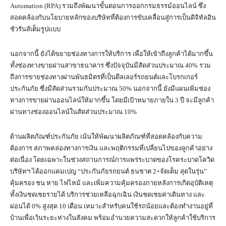
Automation (RPA) รวมถึงพัฒนาขั้นตอนการออกกรมธรรม์ออนไลน์ ซึ่ง
สอดคล้องกับนโยบายหลักของบริษัทที่ต้องการขับเคลื่อนสู่การเป็นดิจิทัลอิน
ชัวรันส์เต็มรูปแบบ
นอกจากนี้ ยังได้ขยายช่องทางการให้บริการ เพื่อให้เข้าถึงลูกค้าได้มากขึ้น
ทั้งช่องทางขายผ่านสาขาธนาคาร ซึ่งปัจจุบันมีสัดส่วนประมาณ 40% รวม
ถึงการขายช่องทางผ่านพันธมิตรที่เป็นดีลเลอร์รถยนต์และโบรกเกอร์
ประกันภัย ซึ่งมีสัดส่วนรวมกันประมาณ 50% นอกจากนี้ ยังมีแผนเพิ่มช่อง
ทางการขายผ่านออนไลน์ให้มากขึ้น โดยมีเป้าหมายภายใน 3 ปี จะมีลูกค้า
ผ่านทางช่องออนไลน์ในสัดส่วนประมาณ 10%
ด้านผลิตภัณฑ์ประกันภัย เน้นให้พัฒนาผลิตภัณฑ์ที่สอดคล้องกับความ
ต้องการ สภาพคล่องทางการเงิน และพฤติกรรมที่เปลี่ยนไปของลูกค้าอย่าง
ต่อเนื่อง โดยเฉพาะในช่วงสถานการณ์การแพร่ระบาดของโรคระบาดโควิด
บริษัทฯ ได้ออกแคมเปญ “ประกันภัยรถยนต์ ธนชาต 2+จัดเต็ม สุดในรุ่น”
คุ้มครอง ชน หาย ไฟไหม้ และเพิ่มความคุ้มครองภายหลังการเกิดอุบัติเหตุ
ทั้งเงินชดเชยรายได้ บริการช่วยเหลือฉุกเฉิน เงินชดเชยค่าเดินทาง และ
ผ่อนได้ 0% สูงสุด 10 เดือน เหมาะสำหรับคนใช้รถน้อยและต้องทำงานอยู่ที่
บ้านเพื่อเว้นระยะห่างในสังคม พร้อมอำนวยความสะดวกให้ลูกค้าใช้บริการ