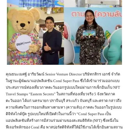
คุณธนะเมศฐ์ อาริยวัฒน์ Senior Venture Director บริษัทกสิกร เอกซ์ จำกัด
ในฐานะผู้พัฒนาแอปพลิเคชัน Coral Super Pass ซึ่งได้เข้ามาร่วมออกแบบ
ประสบการณ์ท่องเที่ยวภาคตะวันออกรูปแบบใหม่ผ่านการเช็กอินเก็บ NFT
Travel Stamps “Eastern Secrets” ในสถานที่ท่องเที่ยวจริง 5 จังหวัดภาค
ตะวันออก ได้แก่ นครนายก ปราจีนบุรี สระแก้ว จันทบุรี และตราด กล่าวถึง
ความพิเศษในการออกเดินทางตามหา (ความลับ) ภาคตะวันออกในรูปแบบ
ดิจิทัลไกด์บุ๊ค รูปแบบใหม่ที่เปิดตัวในงานนี้ว่า “Coral Super Pass เป็น
แอปพลิเคชันที่สร้างการมีส่วนร่วมผ่านของสะสมดิจิทัล (NFT) ซึ่งหนึ่งใน
ฟีเจอร์หลักของ Coral คือ พาสปอร์ตดิจิทัลที่ให้ผู้ใช้งานได้เช็กอินตามสถาน