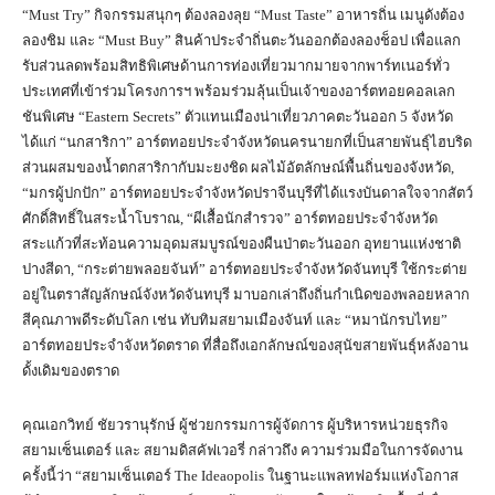
“Must Try” กิจกรรมสนุกๆ ต้องลองลุย “Must Taste” อาหารถิ่น เมนูดังต้อง
ลองชิม และ “Must Buy” สินค้าประจำถิ่นตะวันออกต้องลองช็อป เพื่อแลก
รับส่วนลดพร้อมสิทธิพิเศษด้านการท่องเที่ยวมากมายจากพาร์ทเนอร์ทั่ว
ประเทศที่เข้าร่วมโครงการฯ พร้อมร่วมลุ้นเป็นเจ้าของอาร์ตทอยคอลเลก
ชันพิเศษ “Eastern Secrets” ตัวแทนเมืองน่าเที่ยวภาคตะวันออก 5 จังหวัด
ได้แก่ “นกสาริกา” อาร์ตทอยประจำจังหวัดนครนายกที่เป็นสายพันธุ์ไฮบริด
ส่วนผสมของน้ำตกสาริกากับมะยงชิด ผลไม้อัตลักษณ์พื้นถิ่นของจังหวัด,
“มกรผู้ปกปัก” อาร์ตทอยประจำจังหวัดปราจีนบุรีที่ได้แรงบันดาลใจจากสัตว์
ศักดิ์สิทธิ์ในสระน้ำโบราณ, “ผีเสื้อนักสำรวจ” อาร์ตทอยประจำจังหวัด
สระแก้วที่สะท้อนความอุดมสมบูรณ์ของผืนป่าตะวันออก อุทยานแห่งชาติ
ปางสีดา, “กระต่ายพลอยจันท์” อาร์ตทอยประจำจังหวัดจันทบุรี ใช้กระต่าย
อยู่ในตราสัญลักษณ์จังหวัดจันทบุรี มาบอกเล่าถึงถิ่นกำเนิดของพลอยหลาก
สีคุณภาพดีระดับโลก เช่น ทับทิมสยามเมืองจันท์ และ “หมานักรบไทย”
อาร์ตทอยประจำจังหวัดตราด ที่สื่อถึงเอกลักษณ์ของสุนัขสายพันธุ์หลังอาน
ดั้งเดิมของตราด
คุณเอกวิทย์ ชัยวรานุรักษ์ ผู้ช่วยกรรมการผู้จัดการ ผู้บริหารหน่วยธุรกิจ
สยามเซ็นเตอร์ และ สยามดิสคัฟเวอรี่ กล่าวถึง ความร่วมมือในการจัดงาน
ครั้งนี้ว่า “สยามเซ็นเตอร์ The Ideaopolis ในฐานะแพลทฟอร์มแห่งโอกาส