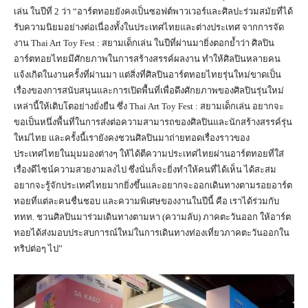
เล่น ในปีที่ 2 ว่า “อาร์ตทอยยังคงเป็นซอฟต์พาวเวอร์และศิลปะร่วมสมัยที่ได้
รับความนิยมอย่างต่อเนื่องทั้งในประเทศไทยและต่างประเทศ จากการจัด
งาน Thai Art Toy Fest : สยามเด็กเล่น ในปีที่ผ่านมายิ่งตอกย้ำว่า ศิลปิน
อาร์ตทอยไทยมีศักยภาพในการสร้างสรรค์ผลงาน ทำให้ศิลปินหลายคน
แจ้งเกิดในงานครั้งที่ผ่านมา แต่สิ่งที่ศิลปินอาร์ตทอยไทยรุ่นใหม่ขาดเป็น
เรื่องของการสนับสนุนและการเปิดพื้นที่เพื่อดึงศักยภาพของศิลปินรุ่นใหม่
เหล่านี้ให้เติบโตอย่างยั่งยืน ซึ่ง Thai Art Toy Fest : สยามเด็กเล่น อยากจะ
ขอเป็นหนึ่งพื้นที่ในการส่งต่อความสามารถของศิลปินและนักสร้างสรรค์รุ่น
ใหม่ไทย และครั้งนี้เรายังคงชวนศิลปินมาถ่ายทอดเรื่องราวของ
ประเทศไทยในมุมมองต่างๆ ให้ได้ตีความประเทศไทยผ่านอาร์ตทอยที่ใส่
เรื่องดีไซน์ความสวยงามลงไป ซึ่งนั่นก็จะยิ่งทำให้คนที่ได้เห็น ได้สะสม
อยากจะรู้จักประเทศไทยมากยิ่งขึ้นและอยากจะออกเดินทางตามรอยอาร์ต
ทอยที่แต่ละคนชื่นชอบ และความพิเศษของงานในปีนี้ คือ เราได้ร่วมกับ
ททท. ชวนศิลปินมาร่วมเดินทางตามหา (ความลับ) ภาคตะวันออก ให้อาร์ต
ทอยได้ส่งมอบประสบการณ์ใหม่ในการเดินทางท่องเที่ยวภาคตะวันออกใน
ทริปต่อๆ ไป”