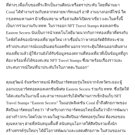
ที่ต่างๆ เพื่อเก็บของที่ระลึกเป็นงานศิลปะหรือตราประทับ โดยที่ผ่านมา
Coral ได้ทำงานร่วมกับหลากหลายพาร์ทเนอร์ อาทิ งานบางกอกดีไซน์ วีค
กรุงเทพมหานคร มิวเซียมสยาม หรือสวนสัตว์เปิดเขาเขียว และในครั้งนี้
เป็นการร่วมงานกับ ททท. ในการออก NFT Travel Stamps คอลเลกชัน
Eastern Secrets นับเป็นการนำเทคโนโลยีมาผนวกกับการท่องเที่ยวที่ตรงกับ
ไลฟ์สไตล์ของนักท่องเที่ยวยุคใหม่ เราเชื่อมั่นว่า พาสปอร์ตดิจิทัลจะช่วย
สร้างประสบการณ์แบบอินเตอร์แอคทีฟ นอกจากกระตุ้นให้คนออกเดินทาง
ท่องเที่ยวแล้ว ผู้ใช้งานยังได้รับข้อมูลของสถานที่ท่องเที่ยวที่เป็นข้อมูลที่ถูก
ต้อง พร้อมทั้งได้ของสะสม NFT Travel Stamps ซึ่งมาพร้อมเรื่องราวและ
ประสบการณ์ใหม่ที่น่าประทับใจในภาคตะวันออก”
คุณสุวัฒน์ จันทร์พราหมณ์ ศิลปินอาร์ตทอยรุ่นใหม่จากจังหวัดระยอง ผู้
ออกแบบอาร์ตทอยคอลเลกชันพิเศษ Eastern Secrets ร่วมกับ ททท. ซึ่งเปิดให้
ได้สะสมกันในงานนี้ และสามารถแลกรับได้ฟรีผ่านการเช็กอินเก็บ NFT
Travel Stamps “Eastern Secrets” ในแอปพลิเคชัน Coral ย้ำถึงศักยภาพของ
ศิลปินอาร์ตทอยไทยว่า “สำหรับวงการอาร์ตทอยไทยนั้นถือว่ามีการพัฒนา
อย่างก้าวกระโดดไปมาก ผมในฐานะศิลปินอาร์ตทอยรุ่นใหม่ ต้องขอขอบ
คุณหลายๆ ฝ่ายที่สนับสนุนพื้นที่ สนับสนุนโอกาสให้ศิลปินรวมทั้งนัก
สร้างสรรค์รุ่นใหม่ๆ ได้มีโอกาสพัฒนาและแสดงศักยภาพ ในส่วนของงาน