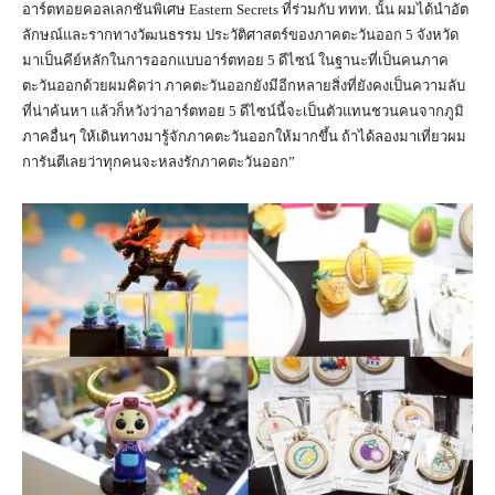
อาร์ตทอยคอลเลกชันพิเศษ Eastern Secrets ที่ร่วมกับ ททท. นั้น ผมได้นำอัต
ลักษณ์และรากทางวัฒนธรรม ประวัติศาสตร์ของภาคตะวันออก 5 จังหวัด
มาเป็นคีย์หลักในการออกแบบอาร์ตทอย 5 ดีไซน์ ในฐานะที่เป็นคนภาค
ตะวันออกด้วยผมคิดว่า ภาคตะวันออกยังมีอีกหลายสิ่งที่ยังคงเป็นความลับ
ที่น่าค้นหา แล้วก็หวังว่าอาร์ตทอย 5 ดีไซน์นี้จะเป็นตัวแทนชวนคนจากภูมิ
ภาคอื่นๆ ให้เดินทางมารู้จักภาคตะวันออกให้มากขึ้น ถ้าได้ลองมาเที่ยวผม
การันตีเลยว่าทุกคนจะหลงรักภาคตะวันออก”