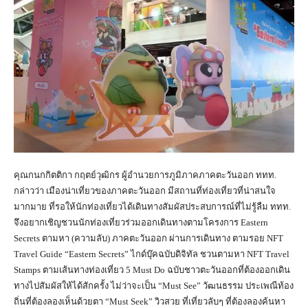
คุณกนกกิตติกา กฤตย์วุฒิกร ผู้อำนวยการภูมิภาคภาคตะวันออก ททท.
กล่าวว่า เมืองน่าเที่ยวของภาคตะวันออก มีสถานที่ท่องเที่ยวที่น่าสนใจ
มากมาย ที่รอให้นักท่องเที่ยวได้เดินทางสัมผัสประสบการณ์ที่ไม่รู้ลืม ททท.
จึงอยากเชิญชวนนักท่องเที่ยวร่วมออกเดินทางตามโครงการ Eastern
Secrets ตามหา (ความลับ) ภาคตะวันออก ผ่านการเดินทาง ตามรอย NFT
Travel Guide “Eastern Secrets” ไกด์บุ๊คฉบับดิจิทัล ชวนตามหา NFT Travel
Stamps ตามเส้นทางท่องเที่ยว 5 Must Do ฉบับชาวตะวันออกที่ต้องออกเดิน
ทางไปสัมผัสให้ได้สักครั้ง ไม่ว่าจะเป็น “Must See” วัฒนธรรม ประเพณีท้อง
ถิ่นที่ต้องลองเห็นด้วยตา “Must Seek” วิวสวย ที่เที่ยวลับๆ ที่ต้องลองค้นหา