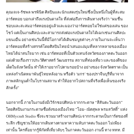
คุณเจเจ-รัชพล พรพินิต ศิลปินและนักแสดงรุ่นใหม่ซึ่งเป็นหนึ่งในผู้ที่สะสม
อาร์ตทอย บอกเล่าถึงแรงบันดาลใจ ที่ส่งต่อถึงการเดินทางจริงว่า “ผมชื่น
ชอบและสะสมอาร์ตทอยอยู่แล้วและมองว่าอาร์ตทอยไม่ใช่แค่ของเล่น ของ
โชว์ แต่เป็นงานศิลปะและสามารถส่งต่อแรงบันดาลใจได้เฉกเช่นงานศิลปะ
แขนงอื่น อย่างเช่นวันนี้ที่มีโอกาสได้เดินชมบูธต่างๆ ภายในงานจะเห็นว่า
อาร์ตทอยที่สร้างสรรค์โดยศิลปินไทยนำเสนอแง่มุมที่หลากหลายของเมือง
ไทยได้น่าสนใจมาก เช่น อาร์ตทอยที่เป็นตัวแทนจังหวัดของภาคตะวันออก
แฝงด้วยเรื่องราวประวัติศาสตร์ วัฒนธรรม สถานที่ท่องเที่ยว และของดีของ
เด็ดในจังหวัดนั้น ทำให้เราอยากไปตามรอยบ้าง อย่างของ จังหวัดตราด เป็น
แหล่งกำเนิดหมาพันธุ์ไทยหลังอาน หรือตัว ‘มกร’ ของปราจีนบุรีที่มาจาก
ภาพสลักนูนต่ำในโบราณสถาน ทำให้อยากไปสถานที่จริงเพื่อเห็นของจริง
สักครั้ง”
นอกจากนี้ ภายในงานยังมีเวิร์กชอปศิลปะจากกระดาษ “สีสันตะวันออก”
โดยศิลปินงานกระดาษชื่อดังของเมืองไทย “โอม- ณัตสุพล พรมสวัสดิ์” แห่ง
OHMycraft Studio ซึ่งจะชวนมาสร้างงานศิลปะจากกระดาษเป็นการ์ดของที่
ระลึก เชิญชวนให้อยากเดินทางตามหาความลับภาคตะวันออก ไม่เพียง
เท่านั้น ใครที่อยากรู้พิกัดที่เที่ยวลับๆ ในภาคตะวันออก งานนี้ ทาง ททท. มี