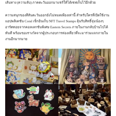
เส้นทาง (ความลับ) ภาคตะวันออกมาแชร์ให้ได้เซฟเก็บไว้อีกด้วย
ความสนุกของสีสันตะวันออกยังไม่หมดเพียงเท่านี้ สำหรับใครที่เปิดใช้งาน
แอปพลิเคชัน Coral เช็กอินเก็บ NFT Travel Stamps ลุ้นรับสิทธิ์จุ่มน้องๆ
อาร์ตทอยจากคอลเลกชันพิเศษ Eastern Secrets ภายในงานกลับบ้านไปได้
ทันที พร้อมของรางวัลจากผู้ประกอบการท่องเที่ยวที่จะมาร่วมแจกภายใน
งานอีกมากมาย