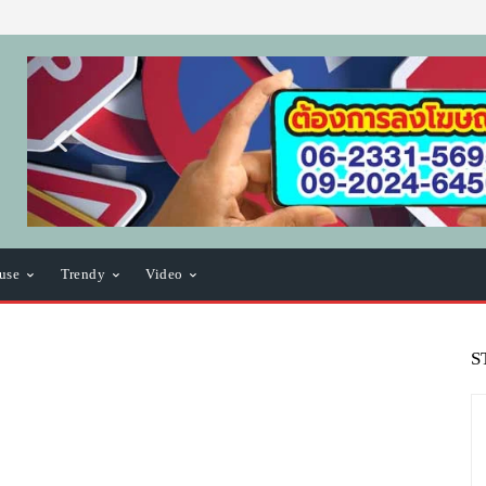
use
Trendy
Video
S