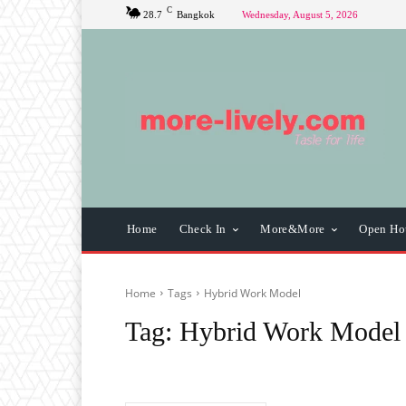
C
28.7
Bangkok
Wednesday, August 5, 2026
Home
Check In
More&More
Open Ho
Home
Tags
Hybrid Work Model
Tag:
Hybrid Work Model