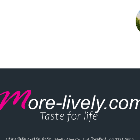
บริษัท มีเดีย อะเลิร์ท จำกัด : Media Alert Co., Ltd. โทรศัพท์ : 06-2331-5695