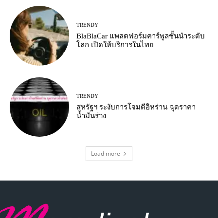
TRENDY
BlaBlaCar แพลตฟอร์มคาร์พูลชั้นนำระดับ
โลก เปิดให้บริการในไทย
TRENDY
สหรัฐฯ ระงับการโจมตีอิหร่าน ฉุดราคา
น้ำมันร่วง
Load more