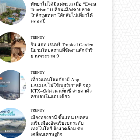
พัทยาไม่ได้มีแค่ทะเล เมื่อ “Event
Tourism” เปลี่ยนเมืองชายหาด
ใกล้กรุงเทพฯ ให้กลับไปเที่ยวได้
ตลอดปี
TRENDY
ริน แอท เรนทรี Tropical Garden
นิยามใหม่สถานที่จัดงานลักชัวรี
ย่านพระราม 9
TRENDY
เที่ยวแดนโสมต้องมี App
LACHA ไม่ใช้เบอร์เกาหลี จอง
KTX–บัสด่วน แท็กซี่ จ่ายค่าตั๋ว
ครบจบในแอปเดียว
TRENDY
เมืองทองธานี ขึ้นแท่น เขตส่ง
เสริมเมืองอัจฉริยะยกระดับ
เทคโนโลยี สิ่งแวดล้อม ขับ
เคลื่อนเศรษฐกิจ