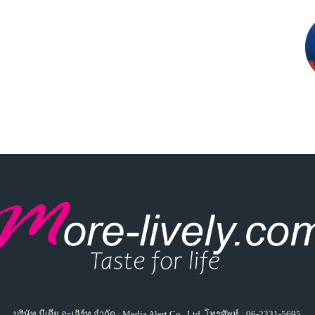
บริษัท มีเดีย อะเลิร์ท จำกัด : Media Alert Co., Ltd. โทรศัพท์ : 06-2331-5695