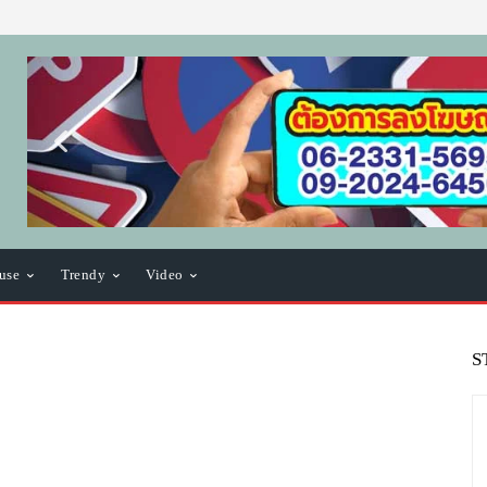
use
Trendy
Video
S