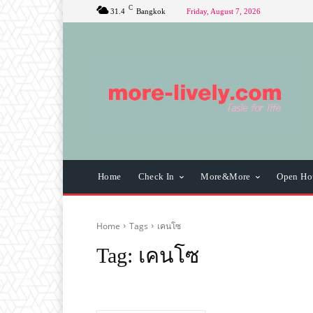
C
31.4
Bangkok
Friday, August 7, 2026
Home
Check In
More&More
Open Ho
Home
Tags
เคนโซ
Tag:
เคนโซ