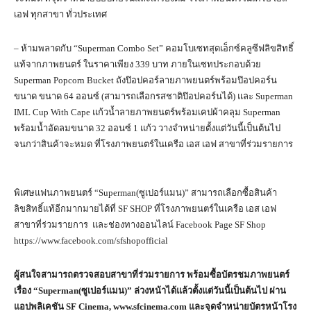
เอฟ ทุกสาขา ทั่วประเทศ
– ห้ามพลาดกับ “Superman Combo Set” คอมโบเซทสุดเอ็กซ์คลูซีฟลิขสิทธิ์
แท้จากภาพยนตร์ ในราคาเพียง 339 บาท ภายในเซทประกอบด้วย
Superman Popcorn Bucket ถังป๊อปคอร์ลายภาพยนตร์พร้อมป๊อปคอร์น
ขนาด ขนาด 64 ออนซ์ (สามารถเลือกรสชาติป๊อปคอร์นได้) และ Superman
IML Cup With Cape แก้วน้ำลายภาพยนตร์พร้อมเคปผ้าคลุม Superman
พร้อมน้ำอัดลมขนาด 32 ออนซ์ 1 แก้ว วางจำหน่ายตั้งแต่วันนี้เป็นต้นไป
จนกว่าสินค้าจะหมด ที่โรงภาพยนตร์ในเครือ เอส เอฟ สาขาที่ร่วมรายการ
พิเศษแฟนภาพยนตร์ “Superman(ซูเปอร์แมน)” สามารถเลือกซื้อสินค้า
ลิขสิทธิ์แท้อีกมากมายได้ที่ SF SHOP ที่โรงภาพยนตร์ในเครือ เอส เอฟ
สาขาที่ร่วมรายการ และช่องทางออนไลน์ Facebook Page SF Shop
https://www.facebook.com/sfshopofficial
ผู้สนใจสามารถตรวจสอบสาขาที่ร่วมรายการ พร้อมซื้อบัตรชมภาพยนตร์
เรื่อง “Superman(ซูเปอร์แมน)” ล่วงหน้าได้แล้วตั้งแต่วันนี้เป็นต้นไป ผ่าน
แอปพลิเคชัน SF Cinema, www.sfcinema.com และจุดจำหน่ายบัตรหน้าโรง