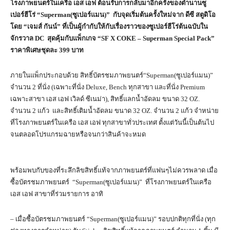
โรงภาพยนตร์ในเครือ เอส เอฟ ต้อนรับการกลับมาอีกครั้งของตำนานซู
เปอร์ฮีโร่ “Superman(ซูเปอร์แมน)” กับจุดเริ่มต้นครั้งใหม่จาก ดีซี สตูดิโอ
โดย “เจมส์ กันน์” ที่เป็นผู้กำกับให้กับเรื่องราวของซูเปอร์ฮีโร่ต้นฉบับใน
จักรวาล DC สุดคุ้มกับแพ็กเกจ “SF X COKE – Superman Special Pack”
ราคาพิเศษชุดละ 399 บาท
ภายในแพ็กประกอบด้วย สิทธิ์บัตรชมภาพยนตร์“Superman(ซูเปอร์แมน)”
จำนวน 2 ที่นั่ง (เฉพาะที่นั่ง Deluxe, Bench ทุกสาขา และที่นั่ง Premium
เฉพาะสาขา เอส เอฟ เวิลด์ ซีเนม่า), สิทธิ์แลกน้ำอัดลม ขนาด 32 OZ.
จำนวน 2 แก้ว และสิทธิ์เติมน้ำอัดลม ขนาด 32 OZ. จำนวน 2 แก้ว จำหน่าย
ที่โรงภาพยนตร์ในเครือ เอส เอฟ ทุกสาขาทั่วประเทศ ตั้งแต่วันนี้เป็นต้นไป
จนตลอดโปรแกรมฉายหรือจนกว่าสินค้าจะหมด
พร้อมพบกับของที่ระลึกลิขสิทธิ์แท้จากภาพยนตร์ที่แฟนๆไม่ควรพลาด เมื่อ
ซื้อบัตรชมภาพยนตร์ “Superman(ซูเปอร์แมน)” ที่โรงภาพยนตร์ในเครือ
เอส เอฟ สาขาที่ร่วมรายการ อาทิ
– เมื่อซื้อบัตรชมภาพยนตร์ “Superman(ซูเปอร์แมน)” รอบปกติทุกที่นั่ง (ทุก