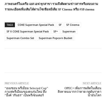
ภาพยนตร์ในเครือ เอส เอฟ ทุกสาขา รวมถึงติดตามข่าวสารหรือสอบถาม
รายละเอียดเพิ่มเติมได้ผ่านโซเชียลมีเดีย SF Cinema หรือ #SFcinema
TAGS
COKE Superman Special Pack
SF
SF Cinema
SF X COKE Superman Special Pack
SF+
Superman
Superman Combo Set
Superman Popcorn Bucket
Facebook
X
Pinterest
What
PREVIOUS ARTICLE
NEXT ARTICLE
“อเมซอน พรีเมียม Selected Cup”
OPEC+ เพิ่มการผลิตในเดือน
กาแฟพรีเมียมของคนรุ่นใหม่ ดึง
สิงหาคมมากกว่าคาด กดดันราคา
“อิ้งค์ วรันธร” เป็นพรีเซนเตอร์
น้ำมันโลก