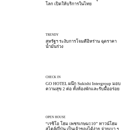
โลก เปิดให้บริการในไทย
TRENDY
สหรัฐฯ ระงับการโจมตีอิหร่าน ฉุดราคา
น้ำมันร่วง
CHECK IN
GO HOTEL ผนึก Sukishi Intergroup มอบ
ความสุข 2 ต่อ ทั้งห้องพักและรับมื้ออร่อย
OPEN HOUSE
“เรซิโอ โฮม เพชรเกษม110” ทาวน์โฮม
สไตล์ญี่ปุ่น เป็นเจ้าของได้ง่าย จ่ายเบา ๆ