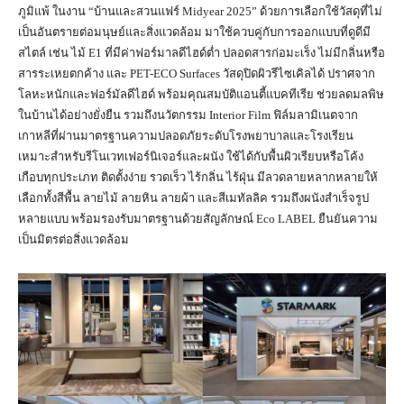
ภูมิแพ้ ในงาน “บ้านและสวนแฟร์ Midyear 2025” ด้วยการเลือกใช้วัสดุที่ไม่
เป็นอันตรายต่อมนุษย์และสิ่งแวดล้อม มาใช้ควบคู่กับการออกแบบที่ดูดีมี
สไตล์ เช่น ไม้ E1 ที่มีค่าฟอร์มาลดีไฮด์ต่ำ ปลอดสารก่อมะเร็ง ไม่มีกลิ่นหรือ
สารระเหยตกค้าง และ PET-ECO Surfaces วัสดุปิดผิวรีไซเคิลได้ ปราศจาก
โลหะหนักและฟอร์มัลดีไฮด์ พร้อมคุณสมบัติแอนตี้แบคทีเรีย ช่วยลดมลพิษ
ในบ้านได้อย่างยั่งยืน รวมถึงนวัตกรรม Interior Film ฟิล์มลามิเนตจาก
เกาหลีที่ผ่านมาตรฐานความปลอดภัยระดับโรงพยาบาลและโรงเรียน
เหมาะสำหรับรีโนเวทเฟอร์นิเจอร์และผนัง ใช้ได้กับพื้นผิวเรียบหรือโค้ง
เกือบทุกประเภท ติดตั้งง่าย รวดเร็ว ไร้กลิ่น ไร้ฝุ่น มีลวดลายหลากหลายให้
เลือกทั้งสีพื้น ลายไม้ ลายหิน ลายผ้า และสีเมทัลลิค รวมถึงผนังสำเร็จรูป
หลายแบบ พร้อมรองรับมาตรฐานด้วยสัญลักษณ์ Eco LABEL ยืนยันความ
เป็นมิตรต่อสิ่งแวดล้อม