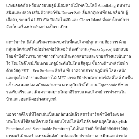
แรงปลอดภัย พร้อมกรอบอลูมิเนียมลายไม้เทคโนโลยี Anodizing ทนทาน
สนิมและปลวก เสริมด้วยฟังก์ชัน Drawer Safe ลิ้นชักตู้เซฟที่กลมกลืนกับตู้
เสื้อผ้า, ระบบไฟ LED เปิด-ปิดอัตโนมัติ และ Closet Island ที่ตอบโจทย์การ
จัดเก็บเครื่องประดับอย่างเป็นระเบียบ
สตาร์มาร์ค ยังได้เสริมความครบครันที่ตอบโจทย์ทุกความต้องการ ด้วย
กลุ่มผลิตภัณฑ์ใหม่อย่างเฟอร์นิเจอร์ ห้องทำงาน (Works Space) ออกแบบ
โดยคำนึงถึงบรรยากาศการทำงานที่สะดวกสบายและช่วยสร้างแรงบันดาล
ใจ โดยใช้ดีไซน์เรียบง่ายแต่ดูมีระดับในโทนสีสุขุม ชั้นวางด้านหลังปิดผิว
ด้วยวัสดุ PET – Eco Surfaces สีครีม ที่ปราศจากสารก่อภูมิแพ้ โลหะหนัก
และชุดโต๊ะทำงานผลิตจากไม้ MFC เกรด E0 ปราศจากฟอร์มัลดีไฮด์ กันชื้น
แข็งแรง และปลอดภัยต่อสุขภาพ ควบคู่กับเก้าอี้ทำงาน Ergonomic ที่ช่วย
รองรับสรีระและเพิ่มความสบายในทุกอิริยาบถ ตอบโจทย์การทำงานใน
บ้านและออฟฟิศอย่างสมบูรณ์
นอกจากดีไซน์ที่โดดเด่นเป็นเอกลักษณ์แล้ว สตาร์มาร์คคำนึงเรื่องของ
ประโยชน์ใช้สอยที่ครบครัน ตอบโจทย์ไลฟ์สไตล์ของคนยุคใหม่(Stylish
Functional and Sustainable Furniture) ได้เป็นอย่างดี อีกทั้งยังคัดสรรวัสดุ
เกรดพรีเมียมสร้างเทรนด์แต่งบ้านปลอดภัย ปราศจากสารพิษและสารก่อ