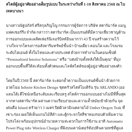
สไตล์ผู้อยู่อาศัยอย่างเต็มรูปแบบ ในระหว่างวันที่ 1-10 สิงหาคม 2568 ณ ไบ
เทคบางนา
นางสาวณัฐปภัสร์ ศรีสกุลภิญโญ กรรมการผู้จัดการ บริษัท สตาร์มาร์ค แมนู
แฟคเชอร์ริ่ง จำกัด กล่าวว่า สตาร์มาร์ค เป็นแบรนด์ที่มีความเชี่ยวชาญด้าน
การออกแบบและผลิตเฟอร์นิเจอร์บิลท์อินมากว่า 43 ปี จนสร้างความไว้
วางใจจากโครงการอสังหาริมทรัพย์ชั้นนำ บ้านเดี่ยว คอนโด และโรงแรม
ระดับไฮเอนด์ ทั้งในไทยและต่างประเทศ ด้วยการทำงานในคอนเซ็ปต์
“Personalized Interior Solutions” หรือ “แต่งบ้านทั้งหลังให้เป็นคุณ” ที่มุ่ง
ออกแบบพื้นที่ให้สะท้อนทั้งตัวตนและไลฟ์สไตล์ของผู้อยู่อาศัยอย่างลงตัว
โดยในปี 2568 นี้ สตาร์มาร์ค จะตอกย้ำความเป็นแบรนด์ชั้นนำ ด้วยการ
อวดโฉม Infinite Kitchen Design ชุดครัวสไตล์โมเดิร์น รุ่น ARLANDO (ออ
แลนโด้) ดีไซน์เหนือระดับและเรียบหรู สไตล์การออกแบบอย่างไม่มีที่สิ้นสุด
จากทางสตาร์มาร์ค ผสานความเรียบง่ายและความล้ำสมัยเข้าด้วยกัน จุด
เด่นคือ Island ครัวยาว 3 เมตร ปิดผิวลามิเนตลายไม้ Umber Oregon Teak ที่
เซาะร่อง เผยให้เห็นแกนไม้สีดำ และตู้กระจกใสสีชาทองรอบตัวเพิ่มความ
โปร่งโล่ง พร้อมอุปกรณ์อำนวยความสะดวกในการใช้งาน อาทิ Automatic
Power Plug และ Wireless Charger ที่ฝังบนเคาน์เตอร์ท้อปหินควอทซ์ที่ดูแล