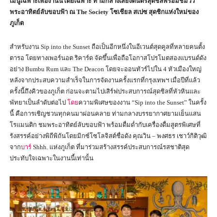
เมนูเฉพาะเพื่องานนี้โดยเฉพาะ ท่ามกลางเสียงดนตรีสุดชิลพร้อมชมวิว
พระอาทิตย์ลับขอบฟ้า ณ The Society โซเชียล สเปซ สุดชิกแห่งใหม่ของ
ภูเก็ต
สำหรับงาน Sip into the Sunset ถือเป็นอีกหนึ่งในอีเวนต์สุดคูลที่หลายคนตั้ง
ตารอ โดยทางเพอร์นอต ริคาร์ด จัดขึ้นเพื่อถือโอกาสโปรโมตสองแบรนด์ดัง
อย่าง Bumbu Rum และ The Deacon โดยจะออนทัวร์ไปใน 4 หัวเมืองใหญ่
หลังจากประสบความสำเร็จในการจัดงานครั้งแรกที่กรุงเทพฯ เมื่อปีที่แล้ว
ครั้งนี้ถึงคิวของภูเก็ต ก่อนจะตามไปเสิร์ฟประสบการณ์สุดชิลที่หัวหินและ
พัทยาเป็นลำดับต่อไป
โดย
ความพิเศษของงาน “Sip into the Sunset” ในครั้ง
นี้ คือการเชิญชวนทุกคนมาผ่อนคลาย ท่ามกลางบรรยากาศยามเย็นแสน
โรแมนติก ชมพระอาทิตย์ลับขอบฟ้า พร้อมดื่มด่ำกับเครื่องดื่มสูตรพิเศษที่
รังสรรค์อย่างพิถีพิถันโดยมิกซ์โซโลจิสต์ชื่อดัง คุณวิน – พงศธร เชาว์กิติวุฒิ
จาก
บาร์
Shhh. แห่งภูเก็ต ที่มาร่วมสร้างสรรค์ประสบการณ์รสชาติสุด
ประทับใจเฉพาะในงานนี้เท่านั้น