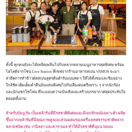
ทั้งนี้ ทุกคนยังจะได้เพลิดเพลินไปกับหลากหลายเมนูอาหารสุดพิเศษ พร้อม
ไฮไลต์จากโซน Live Station ที่เชฟจากร้านอาหารสเปน VAMOS จะมา
สาธิตการทำข้าวผัดสเปนสูตรต้นตำรับแบบสด ๆ ให้ได้ทั้งชมและชิมอย่าง
ใกล้ชิด เติมเต็มค่ำคืนอันแสนพิเศษไปกับเสียงดนตรีเพราะ ๆ จากนักร้อง
และนักแซกโซโฟน ที่จะมอบความบันเทิงและสร้างบรรยากาศสุดประทับใจ
ตลอดทั้งงาน
สำหรับบัมบู รัม เป็นเหล้ารัมที่มีรสชาติพิเศษและมีเอกลักษณ์เฉพาะตัว ผลิต
ขึ้นจากเหล้ารัมที่มีคุณภาพสูงและส่วนผสมของเครื่องเทศธรรมชาติหลาก
หลายชนิด เช่น วานิลลา และคาราเมล ทำให้มีรสชาติที่นุ่มนวลและ