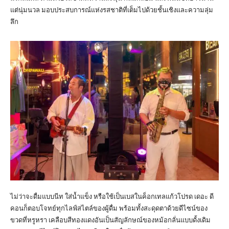
แต่นุ่มนวล มอบประสบการณ์แห่งรสชาติที่เต็มไปด้วยชั้นเชิงและความลุ่ม
ลึก
ไม่ว่าจะดื่มแบบนีท ใส่น้ำแข็ง หรือใช้เป็นเบสในค็อกเทลแก้วโปรด เดอะ ดี
คอนก็ตอบโจทย์ทุกไลฟ์สไตล์ของผู้ดื่ม พร้อมทั้งสะดุดตาด้วยดีไซน์ของ
ขวดที่หรูหรา เคลือบสีทองแดงอันเป็นสัญลักษณ์ของหม้อกลั่นแบบดั้งเดิม