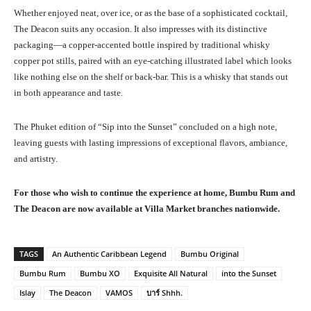
Whether enjoyed neat, over ice, or as the base of a sophisticated cocktail,
The Deacon suits any occasion. It also impresses with its distinctive
packaging—a copper-accented bottle inspired by traditional whisky
copper pot stills, paired with an eye-catching illustrated label which looks
like nothing else on the shelf or back-bar. This is a whisky that stands out
in both appearance and taste.
The Phuket edition of “Sip into the Sunset” concluded on a high note,
leaving guests with lasting impressions of exceptional flavors, ambiance,
and artistry.
For those who wish to continue the experience at home, Bumbu Rum and
The Deacon are now available at Villa Market branches nationwide.
TAGS
An Authentic Caribbean Legend
Bumbu Original
Bumbu Rum
Bumbu XO
Exquisite All Natural
into the Sunset
Islay
The Deacon
VAMOS
บาร์ Shhh.