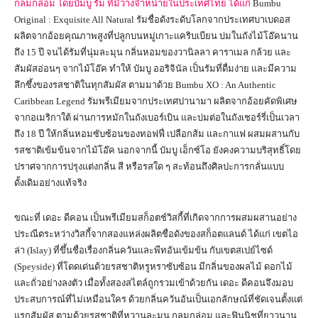
กลมกล่อม โดยบัมบู รัม ที่มีวางจำหน่ายในประเทศไทย ได้แก่
Bumbu
Original : Exquisite All Natural รัมชื่อดังระดับโลกจากประเทศบาเบดอส
ผลิตจากอ้อยคุณภาพสูงที่ปลูกบนหมู่เกาะแคริบเบียน บ่มในถังไม้โอ๊คนาน
ถึง 15 ปี จนได้รัมที่นุ่มละมุน กลิ่นหอมของวานิลลา คาราเมล กล้วย และ
สัมผัสอ่อนๆ จากไม้โอ๊ค ทำให้ บัมบู ออริจินัล เป็นรัมที่ดื่มง่าย และมีความ
ลึกซึ้งของรสชาติในทุกสัมผัส ตามมาด้วย Bumbu XO : An Authentic
Caribbean Legend รัมพรีเมียมจากประเทศปานามา ผลิตจากอ้อยคัดพิเศษ
จากอเมริกาใต้ ผ่านการหมักในถังเบอร์เบิน และบ่มต่อในถังเชอร์รี่เป็นเวลา
ถึง 18 ปี ให้กลิ่นหอมซับซ้อนของทอฟฟี่ เปลือกส้ม และกาแฟ ผสมผสานกับ
รสชาติเข้มข้นจากไม้โอ๊ค นอกจากนี้ บัมบู เอ็กซ์โอ ยังคงความบริสุทธิ์โดย
ปราศจากการปรุงแต่งกลิ่น สี หรือรสใด ๆ สะท้อนถึงศิลปะการกลั่นแบบ
ดั้งเดิมอย่างแท้จริง
ขณะที่ เดอะ ดีคอน เป็นพรีเมียมสก็อตช์วิสกี้ที่เกิดจากการผสมผสานอย่าง
ประณีตระหว่างวิสกี้จากสองแหล่งผลิตชื่อดังของสก็อตแลนด์ ได้แก่ เขตไอ
ล่า (Islay) ที่ขึ้นชื่อเรื่องกลิ่นควันและพีทอันเข้มข้น กับเขตสเปย์ไซด์
(Speyside) ที่โดดเด่นด้วยรสชาติหรูหราซับซ้อน มีกลิ่นของผลไม้ ดอกไม้
และถั่วอย่างลงตัว เมื่อทั้งสองสไตล์ถูกรวมเข้าด้วยกัน เดอะ ดีคอนจึงมอบ
ประสบการณ์ที่ไม่เหมือนใคร ด้วยกลิ่นควันอันเป็นเอกลักษณ์ที่ชัดเจนตั้งแต่
แรกสัมผัส ตามด้วยรสชาติที่หวานละมุน กลมกล่อม และฟินนิชที่ยาวนาน