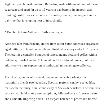
A globally acclaimed rum from Barbados, made with premium Caribbean
sugarcane and aged for up to 15 years in oak barrels. Its smooth, easy-
drinking profile boasts rich notes of vanilla, caramel, banana, and subtle
oak—perfect for sipping neat or in cocktails.
* Bumbu XO: An Authentic Caribbean Legend
A refined rum from Panama, crafted from select South American sugarcane,
aged initially in bourbon barrels and finished in sherry casks for 18 years.
The result is a complex bouquet of toffee, orange zest, and coffee, with a
bold oaky finish. Bumbu XO is unaltered by artificial flavors, colors, or
additives—a pure expression of traditional rum-making excellence.
The Deacon, on the other hand, is a premium Scotch whisky that
masterfully blends two legendary Scottish regions: smoky, peated Islay
malts with the fruity, floral complexity of Speyside whiskies. The result is a
whisky with bold smoky aromas upfront, followed by a soft, sweet palate
and a smooth, lingering finish—an elegant balance of power and finesse.