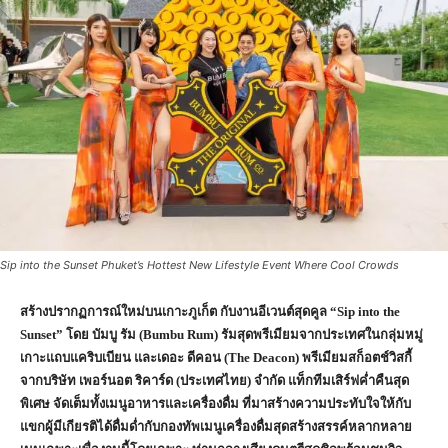
Sip into the Sunset Phuket’s Hottest New Lifestyle Event Where Cool Crowds
สร้างปรากฏการณ์ใหม่บนเกาะภูเก็ต กับงานอีเวนต์สุดคูล
“Sip into the
Sunset” โดย บัมบู รัม (Bumbu Rum) รัมสุดพรีเมียมจากประเทศในกลุ่มหมู่
เกาะแถบแคริบเบียน และเดอะ ดีคอน (The Deacon) พรีเมียมสก็อตช์วิสกี้
จากบริษัท เพอร์นอต ริคาร์ด (ประเทศไทย) จำกัด แท็กทีมเสิร์ฟค่ำคืนสุด
พิเศษ จัดเต็มทั้งเมนูอาหารและเครื่องดื่ม ที่มาสร้างความประทับใจให้กับ
แขกผู้มีเกียรติได้ดื่มด่ำกับกองทัพเมนูเครื่องดื่มสุดสร้างสรรค์หลากหลาย