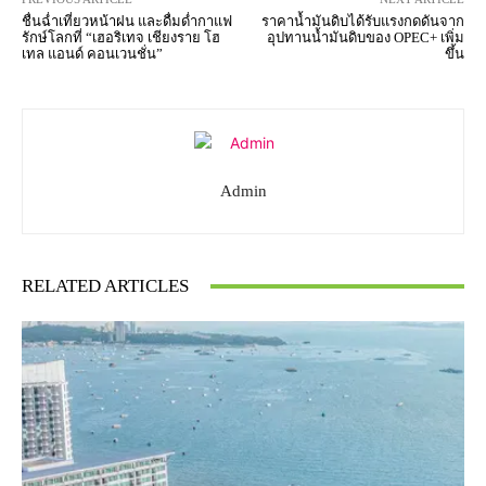
ชื่นฉ่ำเที่ยวหน้าฝน และดื่มด่ำกาแฟ
ราคาน้ำมันดิบได้รับแรงกดดันจาก
รักษ์โลกที่ “เฮอริเทจ เชียงราย โฮ
อุปทานน้ำมันดิบของ OPEC+ เพิ่ม
เทล แอนด์ คอนเวนชั่น”
ขึ้น
Admin
RELATED ARTICLES