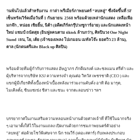
านพ้นไปแล้วสำหรับงาน กาล่า พรีเมียร์ภาพยนตร์ “ลบหลู่” ซึ่งจัดขึ้นที่ SF
เซ็นทรัลเวิร์ดเมื่อวันที่ 1 กันยายน 2568 พร้อมด้วยเหล่านักแสดง เหลือเฟือ
มกจ๊ก , หน่อย เชิยยิ้ม, นิต้า (อดีตเกิร์ลกรุ๊ปวงชูการ์อาย) และนักแสดงหน้า
ใหม่ แชมป์ ถนัดสุย (อินฟูลคนตาม tiktok ล้านกว่า), ศิลปินวง One Night
Stand เจน, โย, เต้ย (เจ้าของเพลง โปเกมอน เมทัลโจ๊ะ ยอดวิว 23 ล้าน),
ตาล (นักดนตรีและ Black up ศิลปิน)
พร้อมด้วยทีมผู้กำกับการแสดง อัษฎาภร ภักดีณรงค์ และชลแมน ศรีคำ และ
ผุ้บริหารจากบริษัท KSJ ความทรงจำ คุณต่อ วิทวัส เพชรชาติ (CEO ) และ
แขกผู้มีเกียรติทั้งเบื้องหน้าเบื้องหลังมาร่วมงานคับคั่ง อาทิ ต้อ มารุต,
ไมเคิลตั๋ง, ซินแซเข่ง ชิสา และชนะ จากตะลอนข่าว ฯลฯ
บรรยากาศในงานเสริมความหลอนหน้างานด้วยศาลเจ้าที่ ที่ใช้ในฉากจริง
ๆ เอามาตั้งให้ไว้ในงานแถลง เปิดงานด้วยการชมภาพยนตร์ตัวอย่าง
“ลบหลู่” ต่อด้วยโชว์พิเศษจาก นิก รณวีร์ (เดอะสตาร์) กับเพลงประกอบ