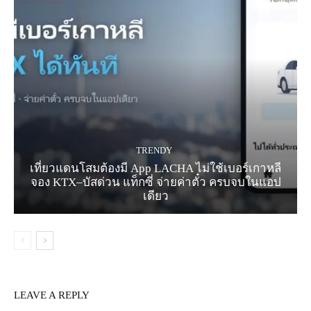
TRENDY
เที่ยวแดนโสมต้องมี App LACHA ไม่ใช้เบอร์เกาหลี
จอง KTX–บัสด่วน แท็กซี่ จ่ายค่าตั๋ว ครบจบในแอป
เดียว
LEAVE A REPLY