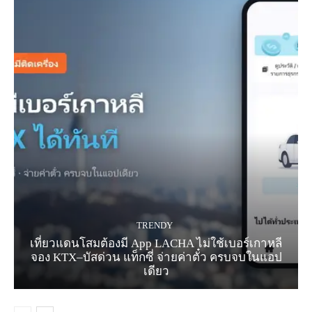
TRENDY
เที่ยวแดนโสมต้องมี App LACHA ไม่ใช้เบอร์เกาหลี
จอง KTX–บัสด่วน แท็กซี่ จ่ายค่าตั๋ว ครบจบในแอป
เดียว