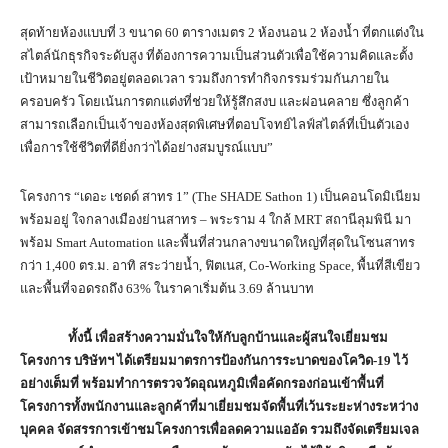
สุดท้ายห้องแบบที่ 3 ขนาด 60 ตารางเมตร 2 ห้องนอน 2 ห้องน้ำ ที่ตกแต่งใน
สไตล์นักธุรกิจระดับสูง ที่ต้องการความเป็นส่วนตัวเพื่อใช้ความคิดและตั้ง
เป้าหมายในชีวิตอยู่ตลอดเวลา รวมถึงการทำกิจกรรมร่วมกันภายใน
ครอบครัว โดยเน้นการตกแต่งที่ช่วยให้รู้สึกสงบ และผ่อนคลาย ซึ่งลูกค้า
สามารถเลือกเป็นเจ้าของห้องสุดพิเศษที่ตอบโจทย์ไลฟ์สไตล์ที่เป็นตัวเอง
เพื่อการใช้ชีวิตที่ดียิ่งกว่าได้อย่างสมบูรณ์แบบ”
โครงการ “เดอะ เชดด์ สาทร 1” (The SHADE Sathon 1) เป็นคอนโดมิเนียม
พร้อมอยู่ ใจกลางเมืองย่านสาทร – พระราม 4 ใกล้ MRT สถานีลุมพินี มา
พร้อม Smart Automation และพื้นที่ส่วนกลางขนาดใหญ่ที่สุดในโซนสาทร
กว่า 1,400 ตร.ม. อาทิ สระว่ายน้ำ, ฟิตเนส, Co-Working Space, พื้นที่สีเขียว
และพื้นที่จอดรถถึง 63% ในราคาเริ่มต้น 3.69 ล้านบาท
ทั้งนี้ เพื่อสร้างความมั่นใจให้กับลูกบ้านและผู้สนใจเยี่ยมชม
โครงการ บริษัทฯ ได้เตรียมมาตรการป้องกันการระบาดของโควิด-
19 ไว้
อย่างเต็มที่ พร้อมทำการตรวจวัดอุณหภูมิเพื่อคัดกรองก่อนเข้าพื้นที่
โครงการทั้งพนักงานและลูกค้าที่มาเยี่ยมชมจัดพื้นที่เว้นระยะห่างระหว่าง
บุคคล จัดสรรการเข้าชมโครงการเพื่อลดความแออัด รวมถึงจัดเตรียมเจล