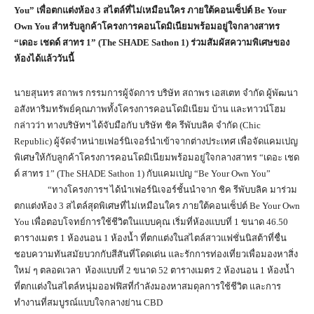
You” เพื่อตกแต่งห้อง 3 สไตล์ที่ไม่เหมือนใคร ภายใต้คอนเซ็ปต์ Be Your
Own You สำหรับลูกค้าโครงการคอนโดมิเนียมพร้อมอยู่ใจกลางสาทร
“เดอะ เชดด์ สาทร 1” (The SHADE Sathon 1) ร่วมสัมผัสความพิเศษของ
ห้องได้แล้ววันนี้
นายสุนทร สถาพร กรรมการผู้จัดการ บริษัท สถาพร เอสเตท จำกัด ผู้พัฒนา
อสังหาริมทรัพย์คุณภาพทั้งโครงการคอนโดมิเนียม บ้าน และทาวน์โฮม
กล่าวว่า ทางบริษัทฯ ได้จับมือกับ บริษัท ชิค รีพับบลิค จำกัด (Chic
Republic) ผู้จัดจำหน่ายเฟอร์นิเจอร์นำเข้าจากต่าง​ประเทศ เพื่อจัดแคมเปญ
พิเศษให้กับลูกค้าโครงการคอนโดมิเนียมพร้อมอยู่ใจกลางสาทร “เดอะ เชด
ด์ สาทร 1” (The SHADE Sathon 1) กับแคมเปญ “Be Your Own You”
“ทางโครงการฯ ได้นำเฟอร์นิเจอร์ชั้นนำจาก ชิค รีพับบลิค มาร่วม
ตกแต่งห้อง 3 สไตล์สุดพิเศษที่ไม่เหมือนใคร ภายใต้คอนเซ็ปต์ Be Your Own
You เพื่อตอบโจทย์การใช้ชีวิตในแบบคุณ เริ่มที่ห้องแบบที่ 1 ขนาด 46.50
ตารางเมตร 1 ห้องนอน 1 ห้องน้ำ ที่ตกแต่งในสไตล์สาวแฟชั่นนิสต้าที่ชื่น
ชอบความทันสมัยบวกกับสีสันที่โดดเด่น และรักการท่องเที่ยวเพื่อมองหาสิ่ง
ใหม่ ๆ ตลอดเวลา ห้องแบบที่ 2 ขนาด 52 ตารางเมตร 2 ห้องนอน 1 ห้องน้ำ
ที่ตกแต่งในสไตล์หนุ่มออฟฟิสที่กำลังมองหาสมดุลการใช้ชีวิต และการ
ทำงานที่สมบูรณ์แบบใจกลางย่าน CBD