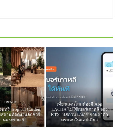
TRENDY
TRENDY
เที่ยวแดนโสมต้องมี App
รนทรี Tropical Garden
LACHA ไม่ใช้เบอร์เกาหลี จอง
สถานที่จัดงานลักชัวรี
KTX–บัสด่วน แท็กซี่ จ่ายค่าตั๋ว
ย่านพระราม 9
ครบจบในแอปเดียว