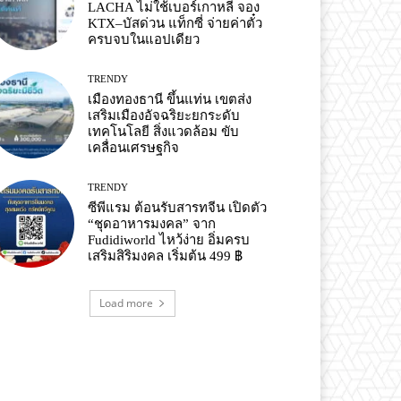
LACHA ไม่ใช้เบอร์เกาหลี จอง
KTX–บัสด่วน แท็กซี่ จ่ายค่าตั๋ว
ครบจบในแอปเดียว
TRENDY
เมืองทองธานี ขึ้นแท่น เขตส่ง
เสริมเมืองอัจฉริยะยกระดับ
เทคโนโลยี สิ่งแวดล้อม ขับ
เคลื่อนเศรษฐกิจ
TRENDY
ซีพีแรม ต้อนรับสารทจีน เปิดตัว
“ชุดอาหารมงคล” จาก
Fudidiworld ไหว้ง่าย อิ่มครบ
เสริมสิริมงคล เริ่มต้น 499 ฿
Load more