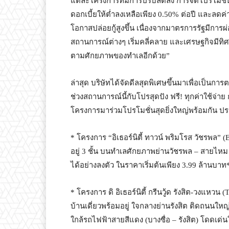
แต่ละโครงการที่มีการปรับลดลง การจัดโปรโมชั่น
ดอกเบี้ยให้ต่ำลงเหลือเพียง 0.50% ต่อปี และลดค่
โอกาสปล่อยกู้สูงขึ้น เนื่องจากมาตรการรัฐมีการผ่
สถานการณ์ต่างๆ เริ่มคลี่คลาย และเศรษฐกิจมีทิศทาง
ตามศักยภาพของทำเลอีกด้วย”
ล่าสุด บริษัทได้จัดดีลสุดพิเศษขึ้นมาเพื่อเป็นกา
ช่วงสถานการณ์นี้กับโปรสุดปัง ฟรี! ทุกค่าใช้จ่าย
โครงการมาร่วมโปรโมชั่นสุดยิ่งใหญ่พร้อมกัน ป
* โครงการ “อิเธอร์นิตี้ ทาวน์ พริมโรส วัชร
อยู่ 3 ชั้น บนทำเลศักยภาพย่านวัชรพล – สายไหม
ได้อย่างลงตัว ในราคาเริ่มต้นเพียง 3.99 ล้านบาท
* โครงการ ดิ อิเธอร์นิตี้ กรีนวู้ด รังสิต-วง
บ้านเดี่ยวพร้อมอยู่ ใจกลางย่านรังสิต ติดถนนใ
ใกล้รถไฟฟ้าสายสีแดง (บางซื่อ – รังสิต) โดดเด่นใ