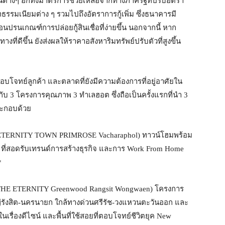
ต่างๆ อีกทั้งมาตรการช่วยเหลือจากทางภาครัฐที่ปรับอัตรา
าธรรมเนียมต่าง ๆ รวมไปถึงอัตราการกู้เพิ่ม ซึ่งธนาคารมี
อนปรนเกณฑ์การปล่อยกู้สินเชื่อที่ง่ายขึ้น นอกจากนี้ หาก
ที่ดีขึ้น ยังส่งผลให้ราคาอสังหาริมทรัพย์ปรับตัวที่สูงขึ้น
รตอบโจทย์ลูกค้า และตลาดที่ยังมีความต้องการที่อยู่อาศัยใน
 กับ 3 โครงการคุณภาพ 3 ทำเลฮอต ซึ่งถือเป็นครั้งแรกที่นำ 3
ระกอบด้วย
พล” (ETERNITY TOWN PRIMROSE Vacharaphol) ทาวน์โฮมพร้อม
 ที่สอดรับเทรนด์การสร้างธุรกิจ และการ Work From Home
*
แหวน (THE ETERNITY Greenwood Rangsit Wongwaen) โครงการ
หญ่รังสิต-นครนายก ใกล้ทางด่วนศรีรัช-วงแหวนตะวันออก และ
นเรื่องดีไซน์ และพื้นที่ใช้สอยที่ตอบโจทย์ชีวิตยุค New