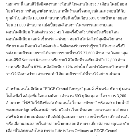
นอกจากนี้ แสนสิริยังมีผลงานการโอนที่โดดเด่นในช่วง 7 เดือน โดยมียอด
โอนโครงการที่อยู่อาศัยทุกประเภทที่สร้างเสร็จสมบูรณ์และส่งมอบให้กับ
ลูกค้าไปแล้วถึง 18,000 ล้านบาท หรือคิดเป็นเกือบ 60% จากเป้าหมายยอด
โอน 31,000 ล้านบาท แบ่งเป็นยอดโอนจากโครงการแนวราบและ
คอนโดมิเนียม ในสัดส่วน 55 : 45 โดยครึ่งปีหลัง บริษัทยังเตรียมโอน
คอนโดมิเนียม เอดจ์ เซ็นทรัล – พัทยา คอนโดไลฟ์สไตล์สุดพีคใจกลาง
พัทยา และ ดีคอนโด ไฮด์อเวย์ – รังสิตรองรับการรับรู้รายได้ในช่วงครึ่งปี
หลัง ตามเป้าหมายรายได้จากการขายที่วางไว้ 27,600 ล้านบาท โดยล่าสุด
แสนสิริมี Secured Revenue หรือรายได้ในมือที่รองรับแล้วถึง 22,800 ล้าน
บาท หรือคิดเป็น 83% เหลืออีกเพียง 17% เท่านั้น ก็จะทำได้ตามเป้าหมายที่
วางไว้ จึงคาดว่าจะสามารถทำได้ตามเป้ารายได้ที่วางไว้อย่างแน่นอน
สำหรับคอนโดมิเนียม “EDGE Central Pattaya” (เอดจ์ เซ็นทรัล-พัทยา) คอน
โดไลฟ์สไตล์สุดพีคใจกลางพัทยา จำนวน 603 ยูนิต มูลค่าโครงการ 3,200
ล้านบาท “ใช้ชีวิตให้ถึงขีดสุด กับคอนโดใจกลางพัทยา” พร้อมสระว่ายน้ำสี
ทองแชมเปญบนชั้นดาดฟ้า พร้อมวิวอ่าวไทยที่ทอดยาวขนานสะกดสายตา
สดชื่นด้วยสายลมพัดและทิวทัศน์อุ่นแดดจากสระว่ายน้ำหรือระเบียงส่วนตัว
หรือเลือกผ่อนคลายในอ่างอาบน้ำแบบลอยตัวบนระเบียงห้องของคุณเองกับ
เมืองที่ไม่เคยหลับไหล เพราะ Life is Less Ordinary at EDGE Central