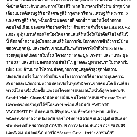
ทั้งบ้านเดี่ยวระดับบนและทาวน์โฮม สิริ เพลส ในราคาเข้าถึงง่าย ล่าสุด บ้าน
เดี่ยวแบรนด์เศรษฐสิริ อาทิ เศรษฐสิริ กรุงเทพกรีฑา2, เศรษฐสิริ พระราม 5
และเศรษฐสิริ จรัญฯ-ปิ่นเกล้า2
ยอดขายดี ตอกย้ำ “
เบอร์หนึ่งเจ้าตลาด
คอนโดมิเนียมของแสนสิริอย่างแท้จริง”
ด้วยความสำเร็จของ
THE MUVE
(
เดอะ มูฟ)
แบรนด์คอนโดน้องใหม่จากแสนสิริ หนึ่งในโปรดักส์ไฮไลท์ในปี
นี้ ที่ตอกย้ำความมุ่งมั่นของแสนสิริ ในการเพิ่มโอกาสการเข้าถึงการมีบ้าน
ของคนทุกกลุ่ม
และรองรับเซกเมนต์ในระดับราคาที่เข้าถึงง่าย
Sold Out!
รวดทุกยูนิตที่เปิดขายในทั้ง 2 โครงการ “เดอะ มูฟ เกษตร” และ “เดอะ มูฟ
ราม 22” และเตรียมส่งต่อความสำเร็จไปสู่ “เดอะ มูฟ บางนา”
ในราคาเริ่ม
เพียง
1.29 ล้านบาท
ให้ความสำคัญกับการดูแลลูกค้าสูงสุด ทั้งความ
ปลอดภัย อุ่นใจ ในการเข้าเยี่ยมชมโครงการภายใต้มาตรการดูแลความ
สะอาดและนวัตกรรมความปลอดภัยในทุกสำนักงานขายคอนโด บ้านเดี่ยว
ทาวน์โฮม หรือเลือกซื้อและจองโครงการแบบออนไลน์ได้ทุกช่องทางกับ
Sansiri Multi-Channel/ นัดหมายเยี่ยมชมโครงการแบบ “Private Tour”
เฉพาะครอบครัวคุณได้ที่โครงการ พร้อมเชื่อมั่นกับ “WE ARE
VACCINATED” ทีมงานแสนสิริทุกคน รวมทั้งพนักงานขาย แม่บ้าน
พนักงานรักษาความปลอดภัย ฯลฯ ได้รับการฉีดวัคซีนแล้ว มุ่งมั่นเดินหน้า
ช่วยประเทศไทยฝ่าวิกฤติ COVID-19 ก้าวไปพร้อมกันด้วย ด้วย “แสนสิริ
และสังคม..คนละครึ่ง” ภายใต้ “Sansiri Care…เพราะเราห่วงใย”