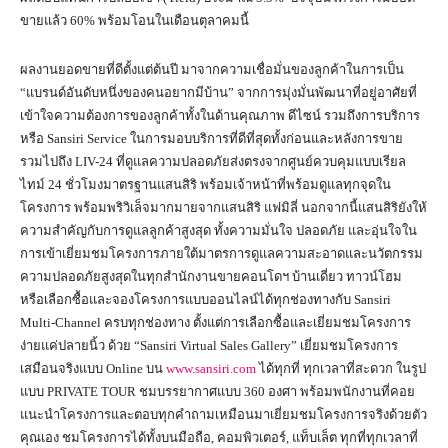
ขายแล้ว 60% พร้อมโอนในเดือนตุลาคมนี้
ผลงานยอดขายที่ดีตั้งแต่ต้นปี มาจากความเชื่อมั่นของลูกค้าในการเป็น
“แบรนด์อันดับหนึ่งของคนอยากมีบ้าน” จากการมุ่งมั่นพัฒนาที่อยู่อาศัยที่
เข้าใจความต้องการของลูกค้าทั้งในด้านคุณภาพ ดีไซน์ รวมถึงการบริการ
หรือ Sansiri Service ในการมอบบริการที่ดีที่สุดทั้งก่อนและหลังการขาย
รวมไปถึง LIV-24 ที่ดูแลความปลอดภัยส่งตรงจากศูนย์ควบคุมแบบเรียล
ไทม์ 24 ชั่วโมงมาตรฐานแสนสิริ พร้อมเจ้าหน้าที่พร้อมดูแลทุกจุดใน
โครงการ พร้อมพริวิเล็จมากมายจากแสนสิริ แฟมิลี่ นอกจากนี้แสนสิริยังให้
ความสำคัญกับการดูแลลูกค้าสูงสุด ทั้งความมั่นใจ ปลอดภัย และอุ่นใจใน
การเข้าเยี่ยมชมโครงการภายใต้มาตรการดูแลความสะอาดและนวัตกรรม
ความปลอดภัยสูงสุดในทุกสำนักงานขายคอนโดฯ บ้านเดี่ยว ทาวน์โฮม
หรือเลือกซื้อและจองโครงการแบบออนไลน์ได้ทุกช่องทางกับ Sansiri
Multi-Channel ครบทุกช่องทาง ตั้งแต่การเลือกซื้อและเยี่ยมชมโครงการ
ง่ายแค่ปลายนิ้ว ด้วย “Sansiri Virtual Sales Gallery” เยี่ยมชมโครงการ
เสมือนจริงแบบ Online บน
www.sansiri.com
ได้ทุกที่ ทุกเวลาที่สะดวก ในรูป
แบบ PRIVATE TOUR ชมบรรยากาศแบบ 360 องศา พร้อมพนักงานที่คอย
แนะนำโครงการและตอบทุกคำถามเหมือนมาเยี่ยมชมโครงการจริงด้วยตัว
คุณเอง ชมโครงการได้ทั้งบนมือถือ, คอมพิวเตอร์, แท็บเล็ต ทุกที่ทุกเวลาที่