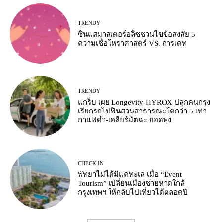
TRENDY
ซินแสมาสเตอร์อลิซชวนไขข้อสงสัย 5
ความเชื่อโหราศาสตร์ VS. การเดท
TRENDY
แกร็บ เผย Longevity-HYROX ปลุกคนกรุง
เรียกรถไปฟินสวนสาธารณะโตกว่า 5 เท่า
กาแฟดำ-เคลียร์มัตฉะ ยอดพุ่ง
CHECK IN
พัทยาไม่ได้มีแค่ทะเล เมื่อ “Event
Tourism” เปลี่ยนเมืองชายหาดใกล้
กรุงเทพฯ ให้กลับไปเที่ยวได้ตลอดปี