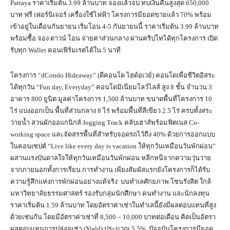
Pattaya ราคาเริ่มต้น 3.99 ล้านบาท จองแล้วจบ ทบเงินคืนสูงสุด 650,000
บาท ฟรี เฟอร์นิเจอร์ เครื่องใช้ไฟฟ้า โครงการมียอดขายแล้ว 70% พร้อม
เข้าอยู่ในเดือนกันยายน เริ่มโอน 4-5 กันยายนนี้ ราคาเริ่มต้น 3.99 ล้านบาท
พร้อมซื้อ จอง ดาวน์ โอน จ่ายค่าส่วนกลาง ผ่านคริปโทได้ทุกโครงการ เปิด
รับทุก Wallet คอนเฟิร์มเรตได้ใน 5 นาที
โครงการ “dCondo Hideaway” (ดีคอนโด ไฮด์อเวย์) คอนโดเพื่อชีวิตอิสระ
ได้ทุกวัน “Fun day, Everyday” คอนโดมิเนียมโลว์ไลส์ สูง 8 ชั้น จำนวน 3
อาคาร 800 ยูนิต มูลค่าโครงการ 1,500 ล้านบาท ขนาดพื้นที่โครงการ 10
ไร่ แบ่งออกเป็น พื้นที่ส่วนกลาง 8 ไร่ พร้อมพื้นที่สีเขียว 2.5 ไร่ ครบทั้งสระ
ว่ายน้ำ สวนผักออแกนิกส์ Jogging Track คลับเฮาส์พร้อมฟิตเนส Co-
working space และจัดสรรพื้นที่สำหรับจอดรถไว้ถึง 40% ด้วยการออกแบบ
ในคอนเซปต์ “Live like every day is vacation ให้ทุกวันเหมือนวันพักผ่อน”
ผสานแรงบันดาลใจให้ทุกวันเหมือนวันพักผ่อน หลีกหนีจากความวุ่นวาย
จากภายนอกทั้งการเรียน การทำงาน เพียงสัมผัสแรกยังโครงการก็ได้รับ
ความรู้สึกแห่งการพักผ่อนอย่างแท้จริง บนทำเลศักยภาพ โซนรังสิต ใกล้
มหาวิทยาลัยธรรมศาสตร์ รองรับกลุ่มนักศึกษา คนทำงาน และนักลงทุน
ราคาเริ่มต้น 1.59 ล้านบาท โดยอัตราค่าเช่าในทำเลนี้ยังมีผลตอบแทนที่สูง
ด้วยเช่นกัน โดยมีอัตราค่าเช่าที่ 8,500 – 10,000 บาทต่อเดือน คิดเป็นอัตรา
ผลตอบแทนการปล่อยเช่า (Yield) ประมาณ 5.5% ปัจจุบันโครงการมียอด