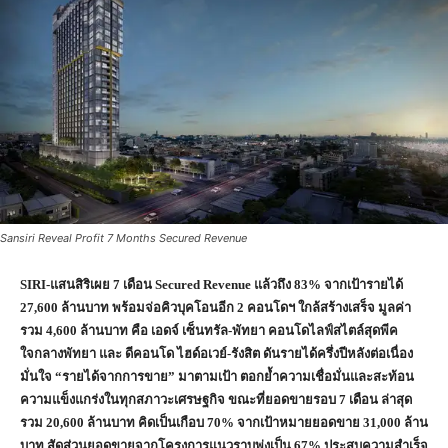
Sansiri Reveal Profit 7 Months Secured Revenue
SIRI-แสนสิริเผย 7 เดือน Secured Revenue แล้วถึง 83% จากเป้ารายได้
27,600 ล้านบาท พร้อม
จ่อคิวบุคโอนอีก
2 คอนโดฯ ใกล้สร้างเสร็จ มูลค่า
รวม 4,600 ล้านบาท
คือ เอดจ์ เซ็นทรัล-พัทยา
คอนโดไลฟ์สไตล์สุดพีค
ใจกลางพัทยา
และ ดีคอนโด ไฮด์อเวย์-รังสิต
ดันรายได้ครึ่งปีหลังต่อเนื่อง
มั่นใจ “รายได้จากการขาย” มาตามเป้า
ตอกย้ำความเชื่อมั่นและ
สะท้อน
ความแข็งแกร่งในทุกสภาวะเศรษฐกิจ ขณะที่ยอดขายรอบ
7 เดือน ล่าสุด
รวม 20,600 ล้านบาท คิดเป็นเกือบ 70% จากเป้าหมายยอดขาย 31,000 ล้าน
บาท
สัดส่วนยอดขายจากโครงการแนวราบพุ่งเป็น
67% ประสบความสำเร็จ