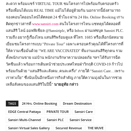
สะดวก พร้อมแชร์ VIRTUAL TOUR ชมโครงการไปพร้อมกับครอบครัว
หรือเพื่อนได้แบบ REAL TIME แม้ไม่ได้อยู่ด้วยกัน นอกจากนี้ยังสามารถ
จองคอนโดออนไลน์ได้ตลอด 24 ชั่วโมง ผ่าน 24 Hrs. Online Booking เกาะ
ติดทุกข่าวสารที่
www.sansiri.com
สนใจโครงการไหน แชทคุยได้ตลอดที่
แสนสิริ ไลน์ ออฟฟิเชียล @Sansiriplc, หรือ Inbox ผ่านเฟซบุค Sansiri PLC.
รวมถึง อยากรู้เรื่องไหน แสนสิริพร้อมดูแล ที่โทร. 1685 หรือเลือกนัดหมาย
เยี่ยมชมโครงการแบบ “Private Tour” เฉพาะครอบครัวคุณได้ที่โครงการที่
ให้ความเชื่อมั่นด้วย “WE ARE VACCINATED” ทีมงานแสนสิริทุกคน รวม
ทั้งพนักงานขาย แม่บ้าน พนักงานรักษาความปลอดภัย ฯลฯ ได้รับการฉีด
วัคซีนแล้ว พร้อมการเดินหน้าช่วยประเทศไทยฝ่าวิกฤติ COVID-19 ก้าวไป
พร้อมกันด้วย “แสนสิริและสังคม..คนละครึ่ง” ภายใต้ “Sansiri Care…เพราะ
เราห่วงใย” ซึ่งนับเป็นอีกหนึ่งภารกิจสำคัญ ภายใต้ความมุ่งมั่นในการช่วย
เหลือสังคมของแสนสิริในปีนี้”
นายอุทัย กล่าว
TAGS
24 Hrs. Online Booking
Dream Destination
EDGE Central Pattaya
PRIVATE TOUR
Sansiri Care
Sansiri Multi-Channel
Sansiri PLC
Sansiri Service
Sansiri Virtual Sales Gallery
Secured Revenue
THE MUVE