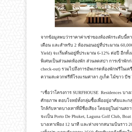
จากข้อมูลพบว่าราคาค่าเช่าของห้องพักระดับนี้หา
เดือน และสำหรับ 2 ห้องนอนอยู่ที่ประมาณ 60,0
Yield) จะเริ่มต้นอยู่ที่ประมาณ 6-12% ต่อปี อี
พิเศษเป็นส่วนลดห้องพัก ส่วนลดสปา การเข้าพักก่
check-out) รวมไปถึงการอัพเกรดห้องพักฟรีในเคร
ความสะดวกฟรีที่โรงแรมศาลา ภูเก็ต ไม้ขาว บีช 
“เชื่อว่าโครงการ SURFHOUSE Residences บางเทา ภ
ศักยภาพ ตอบโจทย์ทั้งกลุ่มซื้อเพื่ออยู่อาศัยและกลุ
ใกล้กับหาดบางเทาที่มีชื่อเสียง โดยอยู่ในย่านสถ
จะเป็น Porto De Phuket, Laguna Golf Club, Boa
บางเทาเพียง 12 นาที และห่างจากสนามบินราว 20 