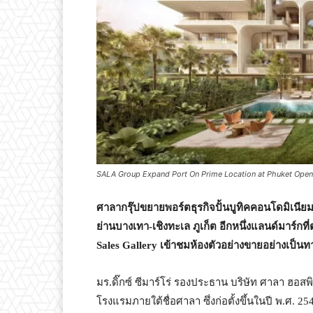
SALA Group Expand Port On Prime Location at Phuket O
ศาลากรุ๊ปขยายพอร์ตธุรกิจปั้นบูทิคคอนโดมิเนี
ย่านบางเทา-เชิงทะเล ภูเก็ต อีกหนึ่งแลนด์มาร์กที
Sales Gallery
เข้าชมห้องตัวอย่างขายอย่างเป็นทา
มร.ดิ๊กซ์ ซีมาร์โร่ รองประธาน บริษัท ศาลา ฮอสพิท
โรงแรมภายใต้ชื่อศาลา ซึ่งก่อตั้งขึ้นในปี พ.ศ. 