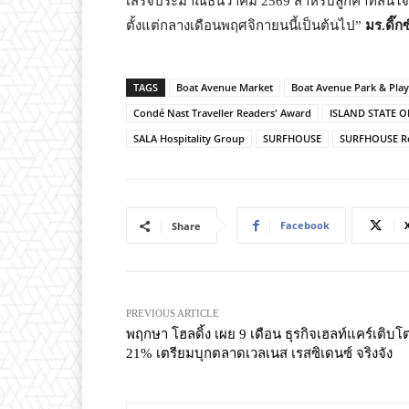
เสร็จประมาณธันวาคม 2569 สำหรับลูกค้าที่สนใจโ
ตั้งแต่กลางเดือนพฤศจิกายนนี้เป็นต้นไป”
มร.ดิ๊ก
TAGS
Boat Avenue Market
Boat Avenue Park & Pla
Condé Nast Traveller Readers' Award
ISLAND STATE O
SALA Hospitality Group
SURFHOUSE
SURFHOUSE Re
Facebook
Share
PREVIOUS ARTICLE
พฤกษา โฮลดิ้ง เผย 9 เดือน ธุรกิจเฮลท์แคร์เติบโ
21% เตรียมบุกตลาดเวลเนส เรสซิเดนซ์ จริงจัง