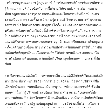
5.เชี่ยวชาญงานเอกสาร รู้กฎหมายที่เกี่ยวข้อง เอเจนต์มืออาชีพควรมีความ
รู้ด้านกฎหมายที่เกี่ยวข้องกับการซื้อ/ขาย/ให้เช่าอสังหาฯ เช่น กฎหมาย
ที่ดิน กฎหมายอาคารชุด การจดทะเบียนและโอนกรรมสิทธิ์ ภาษีและค่า
ธรรมเนียมต่าง ๆ รวมทั้งควรมีความรู้ความเข้าใจกระบวนการทำธุรกรรม
อสังหาฯ เพื่อให้สามารถแนะนำผู้ขายได้ตั้งแต่ขั้นตอนการตรวจสอบสถานะ
ทรัพย์ว่าพร้อมขายโดยไม่มีหนี้ค้างชำระหรือภาระผูกพันกับธนาคาร และ
ในกรณีที่มีการจำนอง ผู้ขายต้องดำเนินการไถ่ถอนอย่างไรบ้าง นอกจากนี้
เอเจนต์ยังสามารถช่วยตรวจสอบความถูกต้องและเตรียมเอกสารสำคัญต่าง
ๆ ตั้งแต่สัญญาจะซื้อจะขาย การวางเงินมัดจำ เตรียมเอกสารที่ใช้ในการยื่น
ขอสินเชื่อที่อยู่อาศัยและโอนกรรมสิทธิ์ได้อย่างครบถ้วน ช่วยลดเวลาใน
การดำเนินการด้วยตนเอง พร้อมเป็นที่ปรึกษาทุกขั้นตอนงานเอกสารที่ซับ
ซ้อน
6.เครือข่ายเอเจนต์เพิ่มโอกาสขายมากขึ้น เอเจนต์ที่สังกัดบริษัทเอเจนต์อสัง
หาฯ มักจะมีความน่าเชื่อถือมากกว่าเอเจนต์อิสระ เนื่องจากบริษัทที่มีชื่อ
เสียงมักมีระบบการคัดเลือกและมีมาตรฐานการฝึกอบรมเอเจนต์ที่เข้มข้น
นอกจากนี้หากผู้บริโภคประสบปัญหาในการทำธุรกรรมกับเอเจนต์ก็ยัง
สามารถติดต่อกับบริษัทโดยตรงได้ และอีกหนึ่งจุดเด่นที่น่าสนใจคือบริษัทเอ
เจนต์อสังหาฯ มักจะมีฐานข้อมูลลูกค้ามากกว่า จึงช่วยเพิ่มโอกาสในการ