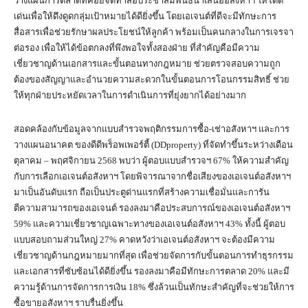
วางแผนการตลาดที่คอยจัดทำสื่อประชาสัมพันธ์นำเสนออสังหาฯ ให้โดด
เด่นเพื่อให้ดึงดูดกลุ่มเป้าหมายได้ดียิ่งขึ้น โดยเอเจนต์ที่ดีจะมีทักษะการ
สื่อสารเพื่อช่วยรักษาผลประโยชน์ให้ลูกค้า พร้อมเป็นคนกลางในการเจรจา
ต่อรอง เพื่อให้ได้ข้อตกลงที่พึงพอใจทั้งสองฝ่าย ที่สำคัญคือมีความ
เชี่ยวชาญด้านเอกสารและขั้นตอนทางกฎหมาย ช่วยตรวจสอบความถูก
ต้องของสัญญาและอำนวยความสะดวกในขั้นตอนการโอนกรรมสิทธิ์ ช่วย
ให้ทุกฝ่ายประหยัดเวลาในการดำเนินการที่ยุ่งยากได้อย่างมาก
สอดคล้องกับข้อมูลจากแบบสำรวจพฤติกรรมการซื้อ-เช่าอสังหาฯ และการ
วางแผนอนาคต ของดีดีพร็อพเพอร์ตี้ (DDproperty) ที่จัดทำขึ้นระหว่างเดือน
ตุลาคม – พฤศจิกายน 2568 พบว่า ผู้ตอบแบบสำรวจฯ 67% ให้ความสำคัญ
กับการเลือกเอเจนต์อสังหาฯ โดยพิจารณาจากชื่อเสียงของเอเจนต์อสังหาฯ
มาเป็นอันดับแรก ถือเป็นประตูด่านแรกที่สร้างความเชื่อมั่นและการัน
ตีความสามารถของเอเจนต์ รองลงมาคือประสบการณ์ของเอเจนต์อสังหาฯ
59% และความเชี่ยวชาญเฉพาะทางของเอเจนต์อสังหาฯ 43% ทั้งนี้ ผู้ตอบ
แบบสอบถามส่วนใหญ่ 27% คาดหวังว่าเอเจนต์อสังหาฯ จะต้องมีความ
เชี่ยวชาญด้านกฎหมายมากที่สุด เพื่อช่วยจัดการกับขั้นตอนการทำธุรกรรม
และเอกสารที่ซับซ้อนได้ดียิ่งขึ้น รองลงมาคือมีทักษะการตลาด 20% และมี
ความรู้ด้านการจัดการการเงิน 18% ซึ่งล้วนเป็นทักษะสำคัญที่จะช่วยให้การ
ซื้อขายอสังหาฯ ราบรื่นยิ่งขึ้น