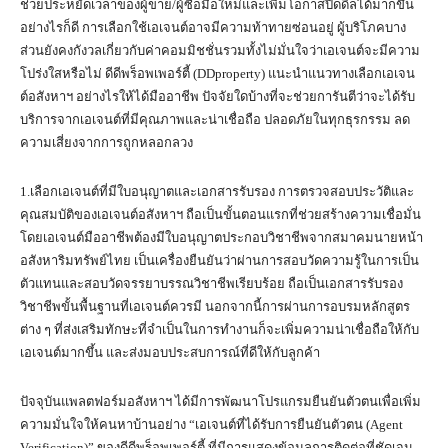
ช่วยประหยัดเวลาของผู้ขาย/ผู้ซื้อมือใหม่และเพิ่มโอกาสปิดดีลได้มากขึ้น
อย่างไรก็ดี การเลือกใช้เอเจนต์อาจมีความท้าทายซ่อนอยู่ ผู้บริโภคบาง
ส่วนยังคงกังวลเกี่ยวกับค่าคอมมิชชั่นรวมทั้งไม่มั่นใจว่าเอเจนต์จะมีความ
โปร่งใสหรือไม่ ดีดีพร็อพเพอร์ตี้ (DDproperty) แนะนำแนวทางเลือกเอเจน
ต์อสังหาฯ อย่างไรให้ได้มืออาชีพ ปัจจัยใดบ้างที่จะช่วยการันตีว่าจะได้รับ
บริการจากเอเจนต์ที่มีคุณภาพและน่าเชื่อถือ ปลอดภัยในทุกธุรกรรม ลด
ความเสี่ยงจากการถูกหลอกลวง
1.เลือกเอเจนต์ที่มีใบอนุญาตและเอกสารรับรอง การตรวจสอบประวัติและ
คุณสมบัติของเอเจนต์อสังหาฯ ถือเป็นขั้นตอนแรกที่ช่วยสร้างความเชื่อมั่น
โดยเอเจนต์มืออาชีพต้องมีใบอนุญาตประกอบวิชาชีพจากสมาคมนายหน้า
อสังหาริมทรัพย์ไทย เป็นเครื่องยืนยันว่าผ่านการสอบวัดความรู้ในการเป็น
ตัวแทนและสอบวัดจรรยาบรรณวิชาชีพเรียบร้อย ถือเป็นเอกสารรับรอง
วิชาชีพขั้นพื้นฐานที่เอเจนต์ควรมี นอกจากนี้การผ่านการอบรมหลักสูตร
ต่าง ๆ ที่ส่งเสริมทักษะที่จำเป็นในการทำงานก็จะเพิ่มความน่าเชื่อถือให้กับ
เอเจนต์มากขึ้น และส่งมอบประสบการณ์ที่ดีให้กับลูกค้า
ปัจจุบันแพลตฟอร์มอสังหาฯ ได้มีการพัฒนาโปรแกรมยืนยันตัวตนเพื่อเพิ่ม
ความมั่นใจให้คนหาบ้านอย่าง “เอเจนต์ที่ได้รับการยืนยันตัวตน (Agent
Verification)” ของดีดีพร็อพเพอร์ตี้ ที่มีการแสดงข้อมูลการติดต่อที่ชัดเจน