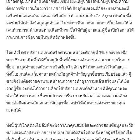
เข้าถึงกลุ่มเป้าหมายได้มากขึ้น เชื่อมโยงให้ผู้ขายได้พบกับผู้ซื้อที่มีความ
ต้องการที่ตรงกันในวงกว้าง อย่างไรก็ดี ปัจจุบันเอเจนต์อิสระบางส่วนจะมี
เครือข่ายเอเจนต์ของตนเองหรือมีการทำงานร่วมกับ Co-Agent เช่นกัน ซึ่ง
จะช่วยให้เข้าถึงข้อมูลลูกค้าและโครงการที่หลากหลายมากขึ้น ส่งผลให้เอ
เจนต์สามารถนำเสนอทางเลือกที่มากขึ้นให้กับผู้ขายและผู้ซื้อ เปิดโอกาสให้
กระบวนการซื้อขายมีประสิทธิภาพยิ่งขึ้น
โดยทั่วไปค่าบริการเอเจนต์หรือค่านายหน้าจะคิดอยู่ที่ 3% ของราคาซื้อ
ขาย ซึ่งอาจเพิ่มขึ้นได้ขึ้นอยู่กับพื้นที่ตั้งของอสังหาฯ ความยากง่ายในการ
ซื้อขาย มูลค่าของอสังหาฯ หรือเงื่อนไขอื่น ๆ ที่ได้ตกลงกันไว้ในสัญญา
ทั้งนี้ เอเจนต์จะเก็บค่านายหน้าเมื่อลูกค้าทำสัญญาซื้อขายเรียบร้อยแล้ว ผู้
ขายจึงไม่ต้องจ่ายค่านายหน้าจนกว่าการทำธุรกรรมแล้วเสร็จและได้เงิน
จากผู้ซื้อ จะเห็นได้ว่าการเลือกใช้บริการเอเจนต์อสังหาฯ ที่มีคุณภาพจะ
ช่วยให้กระบวนการซื้อขายบ้านราบรื่น ประหยัดเวลา และลดความเสี่ยง
ของข้อผิดพลาดในเอกสารสัญญาที่อาจทำให้เส้นทางอสังหาฯ ของคุณ
สะดุดได้
ทั้งนี้ ผู้บริโภคต้องไม่ลืมที่จะพิจารณาคุณสมบัติและตรวจสอบข้อมูลประวัติ
ของเอเจนต์อสังหาฯ อย่างรอบคอบก่อนตัดสินใจอีกครั้ง หากผู้บริโภคยังไม่
มั่นใจเมื่อต้องใช้เอเจนต์อสังหาฯ สามารถให้ “เอเจนต์ที่ได้รับการยืนยันตัว