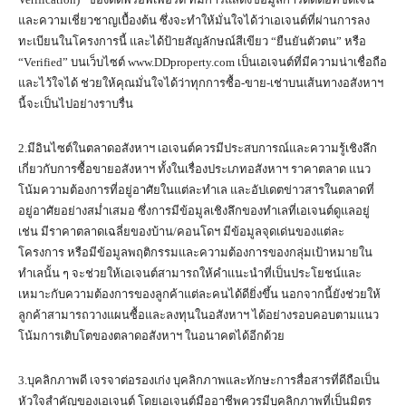
และความเชี่ยวชาญเบื้องต้น ซึ่งจะทำให้มั่นใจได้ว่าเอเจนต์ที่ผ่านการลง
ทะเบียนในโครงการนี้ และได้ป้ายสัญลักษณ์สีเขียว “ยืนยันตัวตน” หรือ
“Verified” บนเว็บไซต์ www.DDproperty.com เป็นเอเจนต์ที่มีความน่าเชื่อถือ
และไว้ใจได้ ช่วยให้คุณมั่นใจได้ว่าทุกการซื้อ-ขาย-เช่าบนเส้นทางอสังหาฯ
นี้จะเป็นไปอย่างราบรื่น
2.มีอินไซต์ในตลาดอสังหาฯ เอเจนต์ควรมีประสบการณ์และความรู้เชิงลึก
เกี่ยวกับการซื้อขายอสังหาฯ ทั้งในเรื่องประเภทอสังหาฯ ราคาตลาด แนว
โน้มความต้องการที่อยู่อาศัยในแต่ละทำเล และอัปเดตข่าวสารในตลาดที่
อยู่อาศัยอย่างสม่ำเสมอ ซึ่งการมีข้อมูลเชิงลึกของทำเลที่เอเจนต์ดูแลอยู่
เช่น มีราคาตลาดเฉลี่ยของบ้าน/คอนโดฯ มีข้อมูลจุดเด่นของแต่ละ
โครงการ หรือมีข้อมูลพฤติกรรมและความต้องการของกลุ่มเป้าหมายใน
ทำเลนั้น ๆ จะช่วยให้เอเจนต์สามารถให้คำแนะนำที่เป็นประโยชน์และ
เหมาะกับความต้องการของลูกค้าแต่ละคนได้ดียิ่งขึ้น นอกจากนี้ยังช่วยให้
ลูกค้าสามารถวางแผนซื้อและลงทุนในอสังหาฯ ได้อย่างรอบคอบตามแนว
โน้มการเติบโตของตลาดอสังหาฯ ในอนาคตได้อีกด้วย
3.บุคลิกภาพดี เจรจาต่อรองเก่ง บุคลิกภาพและทักษะการสื่อสารที่ดีถือเป็น
หัวใจสำคัญของเอเจนต์ โดยเอเจนต์มืออาชีพควรมีบุคลิกภาพที่เป็นมิตร