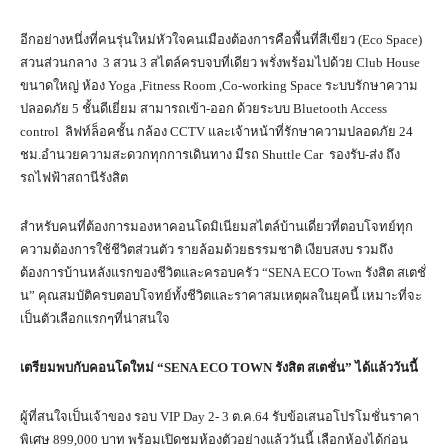
อีกอย่างหนึ่งที่คนรุ่นใหม่หัวใจคนเมืองต้องการคือพื้นที่สีเขียว (Eco Space)
สวนส่วนกลาง 3 สวน 3 สไตล์ครบจบที่เดียว พรั่งพร้อมไปด้วย Club House
ขนาดใหญ่ ห้อง Yoga ,Fitness Room ,Co-working Space ระบบรักษาความ
ปลอดภัย 5 ชั้นดีเยี่ยม สามารถเข้า-ออก ด้วยระบบ Bluetooth Access
control ลิฟท์ล็อคชั้น กล้อง CCTV และเจ้าหน้าที่รักษาความปลอดภัย 24
ชม.อำนวยความสะดวกทุกการเดินทาง มีรถ Shuttle Car รองรับ-ส่ง ถึง
รถไฟฟ้าสถานีรังสิต
สำหรับคนที่ต้องการมองหาคอนโดมิเนียมสไตล์บ้านเดี่ยวที่ตอบโจทย์ทุก
ความต้องการใช้ชีวิตส่วนตัว รายล้อมด้วยธรรมชาติ เงียบสงบ รวมถึง
ต้องการบ้านหลังแรกของชีวิตและครอบครัว “SENA ECO Town รังสิต สเตชั่
น” คุณสมบัติครบตอบโจทย์ทั้งชีวิตและราคาสมเหตุผลในยุคนี้ เหมาะที่จะ
เป็นตัวเลือกแรกๆที่น่าสนใจ
เตรียมพบกับคอนโดใหม่ “
SENA ECO TOWN รังสิต สเตชั่น” ได้แล้ววันนี้
ผู้ที่สนใจเป็นเจ้าของ รอบ VIP Day 2- 3 ต.ค.64 รับข้อเสนอโปรโมชั่นราคา
พิเศษ 899,000 บาท พร้อมเปิดชมห้องตัวอย่างแล้ววันนี้ เลือกห้องได้ก่อน