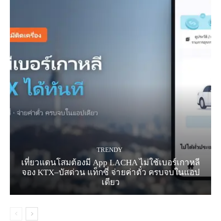
TRENDY
เที่ยวแดนโสมต้องมี App LACHA ไม่ใช้เบอร์เกาหลี
จอง KTX–บัสด่วน แท็กซี่ จ่ายค่าตั๋ว ครบจบในแอป
เดียว