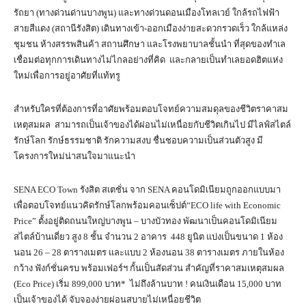
รัถยา (ทางด่วนด่านบางพูน) และทางด่วนดอนเมืองโทลเวย์ ใกล้รถไฟฟ้า
สายสีแดง (สถานีรังสิต) เดินทางเข้า-ออกเมืองง่ายสะดวกรวดเร็ว ใกล้แหล่ง
ชุมชน ห้างสรรพสินค้า สถานศึกษา และโรงพยาบาลชั้นนำ ที่สุดของทำเล
เชื่อมต่อทุกการเดินทางไม่ไกลอย่างที่คิด และกลายเป็นทำเลยอดฮิตแห่ง
ใหม่เพื่อการอยู่อาศัยที่แท้ทรู
สำหรับใครที่ต้องการที่อาศัยพร้อมตอบโจทย์ความสมดุลของชีวิตราคาสม
เหตุสมผล สามารถเป็นเจ้าของได้ผ่อนไม่เหนื่อยกับชีวิตเกินไป มีไลฟ์สไตล์
รักษ์โลก รักษ์ธรรมชาติ รักความสงบ ชื่นชอบความเป็นส่วนตัวสูง มี
โครงการใหม่น่าสนใจมาแนะนำ
SENA ECO Town รังสิต สเตชั่น จาก SENA คอนโดมิเนียมถูกออกแบบมา
เพื่อตอบโจทย์แนวคิดรักษ์โลกพร้อมคอนเซ็ปต์“ECO life with Economic
Price” ตั้งอยู่ติดถนนใหญ่บางพูน – บางบัวทอง พัฒนาเป็นคอนโดมิเนียม
สไตล์บ้านเดี่ยว สูง 8 ชั้น จำนวน 2 อาคาร 448 ยูนิต แบ่งเป็นขนาด 1 ห้อง
นอน 26 – 28 ตารางเมตร และแบบ 2 ห้องนอน 38 ตารางเมตร ภายในห้อง
กว้าง ฟังก์ชั่นครบ พร้อมเฟอร์ฯ กั้นเป็นสัดส่วน สำคัญที่ราคาสมเหตุสมผล
(Eco Price) เริ่ม 899,000 บาท* ไม่ถึงล้านบาท ! คนเงินเดือน 15,000 บาท
เป็นเจ้าของได้ จับจองง่ายผ่อนสบายไม่เหนื่อยชีวิต