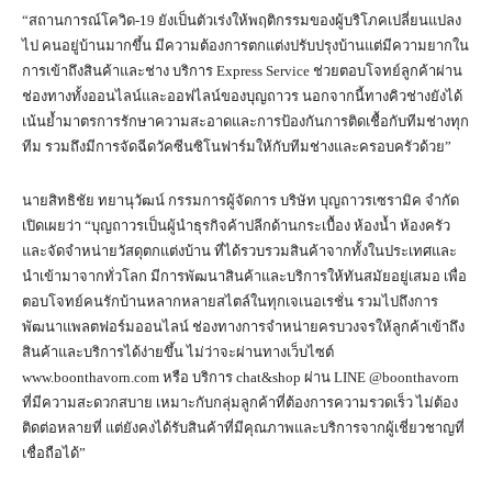
“สถานการณ์โควิด-19 ยังเป็นตัวเร่งให้พฤติกรรมของผู้บริโภคเปลี่ยนแปลง
ไป คนอยู่บ้านมากขึ้น มีความต้องการตกแต่งปรับปรุงบ้านแต่มีความยากใน
การเข้าถึงสินค้าและช่าง บริการ Express Service ช่วยตอบโจทย์ลูกค้าผ่าน
ช่องทางทั้งออนไลน์และออฟไลน์ของบุญถาวร นอกจากนี้ทางคิวช่างยังได้
เน้นย้ำมาตรการรักษาความสะอาดและการป้องกันการติดเชื้อกับทีมช่างทุก
ทีม รวมถึงมีการจัดฉีดวัคซีนซิโนฟาร์มให้กับทีมช่างและครอบครัวด้วย”
นายสิทธิชัย ทยานุวัฒน์ กรรมการผู้จัดการ บริษัท บุญถาวรเซรามิค จำกัด
เปิดเผยว่า “บุญถาวรเป็นผู้นำธุรกิจค้าปลีกด้านกระเบื้อง ห้องน้ำ ห้องครัว
และจัดจำหน่ายวัสดุตกแต่งบ้าน ที่ได้รวบรวมสินค้าจากทั้งในประเทศและ
นำเข้ามาจากทั่วโลก มีการพัฒนาสินค้าและบริการให้ทันสมัยอยู่เสมอ เพื่อ
ตอบโจทย์คนรักบ้านหลากหลายสไตล์ในทุกเจเนอเรชั่น รวมไปถึงการ
พัฒนาแพลตฟอร์มออนไลน์ ช่องทางการจำหน่ายครบวงจรให้ลูกค้าเข้าถึง
สินค้าและบริการได้ง่ายขึ้น ไม่ว่าจะผ่านทางเว็บไซต์
www.boonthavorn.com หรือ บริการ chat&shop ผ่าน LINE @boonthavorn
ที่มีความสะดวกสบาย เหมาะกับกลุ่มลูกค้าที่ต้องการความรวดเร็ว ไม่ต้อง
ติดต่อหลายที่ แต่ยังคงได้รับสินค้าที่มีคุณภาพและบริการจากผู้เชี่ยวชาญที่
เชื่อถือได้”