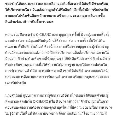
ของช่างได้แบบ Real Time และเลือกจองคิวที่สะดวกได้ทันที มีช่างพร้อม
ให้บริการภายใน 1 วันหลังจากลูกค้าได้รับสินค้า อีกทั้งยังมีการรับประกัน
งานและโปรโมชั่นพิเศษอีกมากมาย สร้างความสะดวกสบายในการซื้อ
สินค้าพร้อมบริการติดตั้งครบวงจร
ความร่วมมือระหว่าง Q-CHANG และ บุญถาวร ครั้งนี้ มีจุดมุ่งหมายเพื่อส่ง
มอบประสบการณ์ดูแลปรับปรุงบ้านให้สะดวกสบาย รวดเร็ว มั่นใจได้ใน
คุณภาพ ทั้งสินค้าสุขภัณฑ์ ห้องน้ำและกระเบื้องจากบุญถาวร ผู้เชี่ยวชาญ
ด้านวัสดุและของตกแต่งกว่า 40 ปี และบริการงานติดตั้ง บริการงานภายใน
บ้านจากคิวช่าง ด้วยทีมช่างที่ร่วมงานกว่า 800 ทีมทั่วประเทศ คิวช่างมีการ
คัดสรรทีมช่างคุณภาพเพื่อให้ทำงานได้มาตรฐาน และใช้แพลตฟอร์มใน
การจัดการงานทำให้สามารถนัดหมายคิวช่างได้ทันทีผ่านระบบออนไลน์
ตลอดจนการติดตามและตรวจรับงานผ่านระบบ พร้อมการดูแลตลอดระยะ
เวลารับประกัน
นายศานิตย์ ภู่บุบผา กรรมการผู้จัดการ บริษัท เน็กซเตอร์ ดิจิตอล จำกัด ผู้
พัฒนาแพลตฟอร์ม Q-CHANG หรือ คิวช่าง กล่าวว่า “คิวช่างมุ่งมั่นในการ
ตอบสนองต่อความต้องการของลูกค้ายุคใหม่ ที่มีความยุ่งยากในการหาช่าง
ไม่รู้จักช่างในพื้นที่ นัดหมายช่างยาก ติดตามกลับมาแก้ไขงานยาก ไม่มี