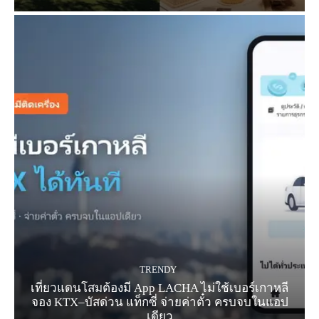
TRENDY
เที่ยวแดนโสมต้องมี App LACHA ไม่ใช้เบอร์เกาหลี
จอง KTX–บัสด่วน แท็กซี่ จ่ายค่าตั๋ว ครบจบในแอป
เดียว