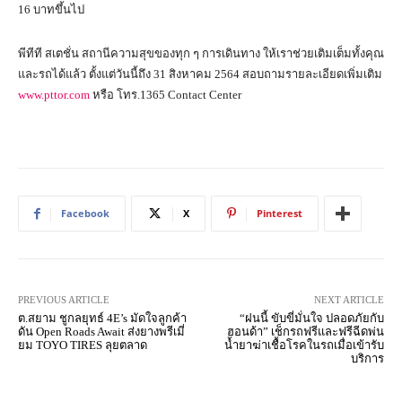
16 บาทขึ้นไป
พีทีที สเตชั่น สถานีความสุขของทุก ๆ การเดินทาง ให้เราช่วยเติมเต็มทั้งคุณ
และรถได้แล้ว ตั้งแต่วันนี้ถึง 31 สิงหาคม 2564 สอบถามรายละเอียดเพิ่มเติม
www.pttor.com
หรือ โทร.1365 Contact Center
Facebook
X
Pinterest
PREVIOUS ARTICLE
NEXT ARTICLE
ต.สยาม ชูกลยุทธ์ 4E’s มัดใจลูกค้า
“ฝนนี้ ขับขี่มั่นใจ ปลอดภัยกับ
ดัน Open Roads Await ส่งยางพรีเมี่
ฮอนด้า” เช็กรถฟรีและฟรีฉีดพ่น
ยม TOYO TIRES ลุยตลาด
น้ำยาฆ่าเชื้อโรคในรถเมื่อเข้ารับ
บริการ