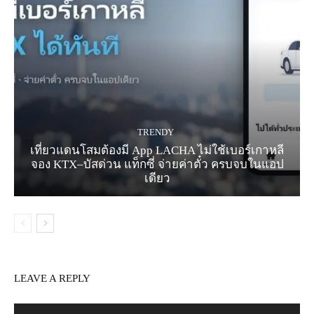
TRENDY
เที่ยวแดนโสมต้องมี App LACHA ไม่ใช้เบอร์เกาหลี
จอง KTX–บัสด่วน แท็กซี่ จ่ายค่าตั๋ว ครบจบในแอป
เดียว
LEAVE A REPLY