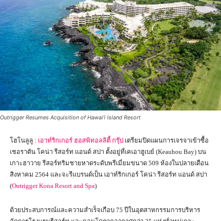
Outrigger Resumes Acquisition of Hawai‘i Island Resort
โฮโนลูลู :
เอาท์ริกเกอร์ ฮอสพิทอลลิตี้ กรุ๊ป
เตรียมปิดแผนการเจรจาเข้าซื้อ
เชอราตัน โคน่า รีสอร์ท แอนด์ สปา ตั้งอยู่ที่เคเอาฮูเบย์ (Keauhou Bay) บน
เกาะฮาวาย รีสอร์ทริมชายหาดระดับพรีเมี่ยมขนาด 509 ห้องในปลายเดือน
สิงหาคม 2564 และจะรีแบรนด์เป็น เอาท์ริกเกอร์ โคน่า รีสอร์ท แอนด์ สปา
(
Outrigger Kona Resort and Spa
)
ด้วยประสบการณ์และความสำเร็จเกือบ 75 ปีในอุตสาหกรรมการบริหาร