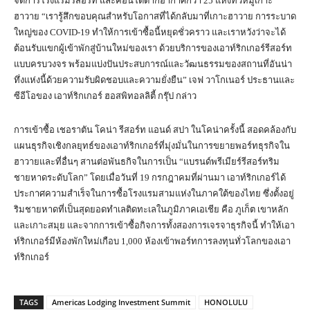
จัดการโรงแรมรีสอร์ท และคอนโดตากอากาศกว่า 25 แห่งทั่วหมู่เกาะ
ฮาวาย “เรารู้สึกขอบคุณสำหรับโอกาสที่ได้กลับมาที่เกาะฮาวาย การระบาด
ใหญ่ของ COVID-19 ทำให้การเข้าซื้อนี้หยุดชั่วคราว และเราหวังว่าจะได้
ต้อนรับแขกผู้เข้าพักสู่บ้านใหม่ของเรา ด้วยบริการของเอาท์ริกเกอร์รีสอร์ท
แบบครบวงจร พร้อมแบ่งปันประสบการณ์และวัฒนธรรมของสถานที่อันน่า
ทึ่งแห่งนี้ด้วยความรับผิดชอบและความยั่งยืน” เจฟ วาโกเนอร์ ประธานและ
ซีอีโอของ เอาท์ริกเกอร์ ฮอสพิทอลลิตี้ กรุ๊ป กล่าว
การเข้าซื้อ เชอราตัน โคน่า รีสอร์ท แอนด์ สปา ในโคน่าครั้งนี้ สอดคล้องกับ
แผนธุรกิจเชิงกลยุทธ์ของเอาท์ริกเกอร์ที่มุ่งมั่นในการขยายพอร์ทธุรกิจใน
ฮาวายและที่อื่นๆ สานต่อพันธกิจในการเป็น “แบรนด์พรีเมียร์รีสอร์ทริม
ชายหาดระดับโลก” โดยเมื่อวันที่ 19 กรกฎาคมที่ผ่านมา เอาท์ริกเกอร์ได้
ประกาศความสำเร็จในการซื้อโรงแรมสามแห่งในภาคใต้ของไทย ซึ่งตั้งอยู่
ริมชายหาดที่เป็นสุดยอดทำเลติดทะเลในภูมิภาคเอเชีย คือ ภูเก็ต เขาหลัก
และเกาะสมุย และจากการเข้าซื้อกิจการทั้งสองการเจรจาธุรกิจนี้ ทำให้เอา
ท์ริกเกอร์มีห้องพักใหม่เกือบ 1,000 ห้องเข้าพอร์ทการลงทุนทั่วโลกของเอา
ท์ริกเกอร์
TAGS
Americas Lodging Investment Summit
HONOLULU